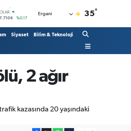
°
OLAR
35
Ergani
7,7106
%0.17
URO
5,1652
%0.27
TERLİN
am
Si̇yaset
Bi̇li̇m & Teknoloji̇
4,4046
%0.35
RAM ALTIN
618.49
%2.12
İST100
3.773
%-19
ITCOIN
lü, 2 ağır
5.130,04
%1.2
afik kazasında 20 yaşındaki