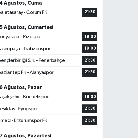
4 Ağustos, Cuma
alatasaray - Çorum FK
21:30
5 Ağustos, Cumartesi
onyaspor - Rizespor
19:00
asımpaşa - Trabzonspor
19:00
ençlerbirliği S.K. - Fenerbahçe
21:30
aziantep FK - Alanyaspor
21:30
6 Ağustos, Pazar
aşakşehir - Kocaelispor
19:00
eşiktaş - Eyüpspor
21:30
med - Erzurumspor FK
21:30
7 Ağustos, Pazartesi