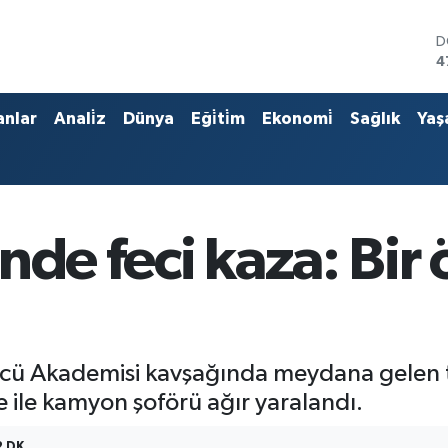
D
4
E
5
S
anlar
Anali̇z
Dünya
Eği̇ti̇m
Ekonomi̇
Sağlık
Yaş
6
G
6
B
1
B
de feci kaza: Bir ö
6
cü Akademisi kavşağında meydana gelen tr
e ile kamyon şoförü ağır yaralandı.
2 DK