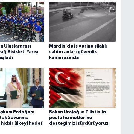
a Uluslararası
Mardin'de iş yerine silahlı
ğ Bisikleti Yarışı
saldırı anları güvenlik
aşladı
kamerasında
şkanı Erdoğan:
Bakan Uraloğlu: Filistin'in
tak Savunma
posta hizmetlerine
hiçbir ülkeyi hedef
desteğimizi sürdürüyoruz