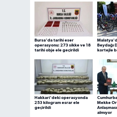
Bursa'da tarihi eser
Malatya'd
operasyonu: 273 sikke ve 18
Beydağı Da
tarihi obje ele geçirildi
kortejle b
Hakkari'deki operasyonda
Cumhurba
253 kilogram esrar ele
Mekke Or
geçirildi
Anlaşması 
almıyor