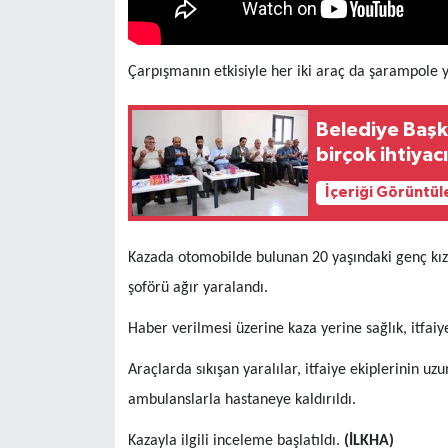
Çarpışmanın etkisiyle her iki araç da şarampole 
Belediye Başka
birçok ihtiya
İçeriği Görüntül
Kazada otomobilde bulunan 20 yaşındaki genç kız
şoförü ağır yaralandı.
Haber verilmesi üzerine kaza yerine sağlık, itfaiy
Araçlarda sıkışan yaralılar, itfaiye ekiplerinin u
ambulanslarla hastaneye kaldırıldı.
Kazayla ilgili inceleme başlatıldı.
(İLKHA)