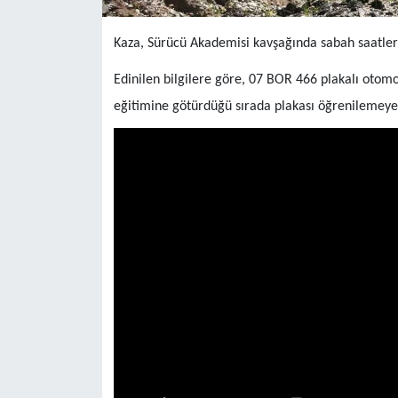
Kaza, Sürücü Akademisi kavşağında sabah saatle
Edinilen bilgilere göre, 07 BOR 466 plakalı otomo
eğitimine götürdüğü sırada plakası öğrenilemeyen