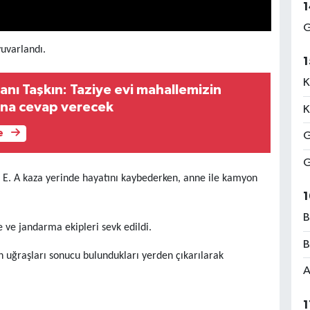
1
G
yuvarlandı.
1
K
nı Taşkın: Taziye evi mahallemizin
cına cevap verecek
K
e
G
G
 E. A kaza yerinde hayatını kaybederken, anne ile kamyon
1
B
e ve jandarma ekipleri sevk edildi.
B
zun uğraşları sonucu bulundukları yerden çıkarılarak
A
1