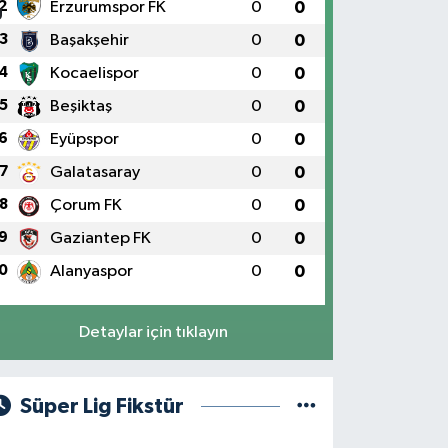
2
Erzurumspor FK
0
0
3
Başakşehir
0
0
4
Kocaelispor
0
0
5
Beşiktaş
0
0
6
Eyüpspor
0
0
7
Galatasaray
0
0
8
Çorum FK
0
0
9
Gaziantep FK
0
0
0
Alanyaspor
0
0
Detaylar için tıklayın
Süper Lig Fikstür