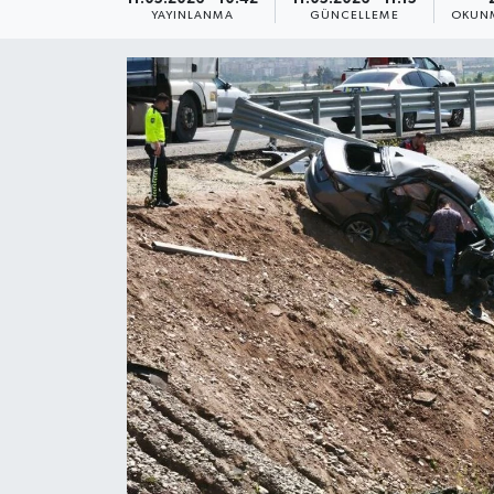
YAYINLANMA
GÜNCELLEME
OKUNM
Yaşam
Anali̇z
Bi̇li̇m & Teknoloji̇
Dünya
Eği̇ti̇m