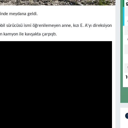
rinde meydana geldi.
bil sürücüsü ismi öğrenilemeyen anne, kızı E. A'yı direksiyon
 kamyon ile kavşakta çarpıştı.
1