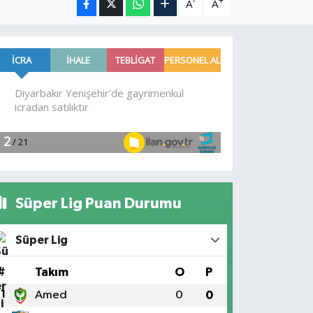
-
+
A
A
Süper Lig Puan Durumu
Süper Lig
#
Takım
O
P
1
Amed
0
0