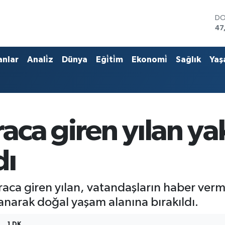
DO
47
EU
54
ST
anlar
Anali̇z
Dünya
Eği̇ti̇m
Ekonomi̇
Sağlık
Yaş
64
GR
63
Bİ
13
BI
aca giren yılan ya
64
dı
aca giren yılan, vatandaşların haber verm
lanarak doğal yaşam alanına bırakıldı.
1 DK