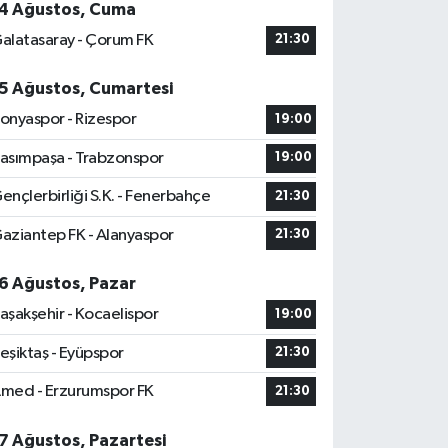
4 Ağustos, Cuma
alatasaray - Çorum FK
21:30
5 Ağustos, Cumartesi
onyaspor - Rizespor
19:00
asımpaşa - Trabzonspor
19:00
ençlerbirliği S.K. - Fenerbahçe
21:30
aziantep FK - Alanyaspor
21:30
6 Ağustos, Pazar
aşakşehir - Kocaelispor
19:00
eşiktaş - Eyüpspor
21:30
med - Erzurumspor FK
21:30
7 Ağustos, Pazartesi