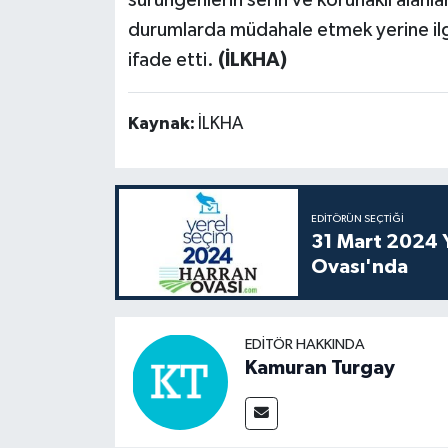
durumlarda müdahale etmek yerine ilgi
ifade etti.
(İLKHA)
Kaynak:
İLKHA
EDITÖRÜN SEÇTIĞI
31 Mart 2024 Y
Ovası'nda
EDITÖR HAKKINDA
Kamuran Turgay