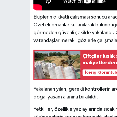
Ekiplerin dikkatli çalışması sonucu a
Özel ekipmanlar kullanılarak bulunduğu 
görmeden güvenli şekilde yakalandı. O
vatandaşlar meraklı gözlerle çalışmalar
Çiftçiler kışl
maliyetlerden
İçeriği Görüntül
Yakalanan yılan, gerekli kontrollerin 
doğal yaşam alanına bırakıldı.
Yetkililer, özellikle yaz aylarında sıcak
sürüngenlerin serin ve korunaklı alanla