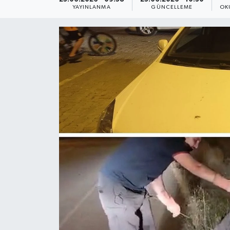
YAYINLANMA
GÜNCELLEME
OK
Yaşam
Anali̇z
Bi̇li̇m & Teknoloji̇
Dünya
Eği̇ti̇m