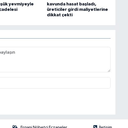
üşük yevmiyeyle
kavunda hasat başladı,
cadelesi
üreticiler girdi maliyetlerine
dikkat çekti
Ergani Nöbetçi Eczaneler
İletişim