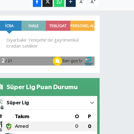
-
+
A
A
Süper Lig Puan Durumu
Süper Lig
#
Takım
O
P
1
Amed
0
0