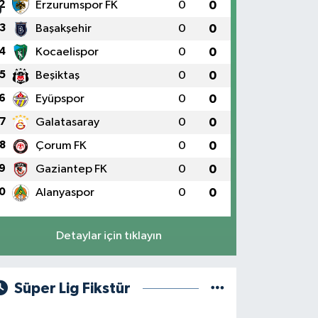
2
Erzurumspor FK
0
0
3
Başakşehir
0
0
4
Kocaelispor
0
0
5
Beşiktaş
0
0
6
Eyüpspor
0
0
7
Galatasaray
0
0
8
Çorum FK
0
0
9
Gaziantep FK
0
0
0
Alanyaspor
0
0
Detaylar için tıklayın
Süper Lig Fikstür