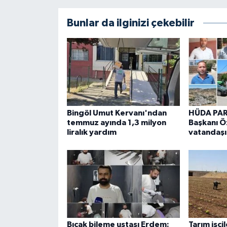
Bunlar da ilginizi çekebilir
Bingöl Umut Kervanı'ndan
HÜDA PAR'
temmuz ayında 1,3 milyon
Başkanı Ö
liralık yardım
vatandaşın
Bıçak bileme ustası Erdem:
Tarım işçi