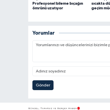
Profesyonel bileme bıçağın
sıcakta d
ömrünü uzatıyor
geçim mü
Yorumlar
Gönder