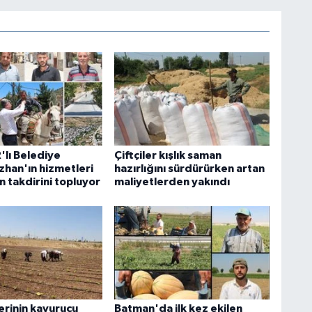
lı Belediye
Çiftçiler kışlık saman
zhan'ın hizmetleri
hazırlığını sürdürürken artan
 takdirini topluyor
maliyetlerden yakındı
lerinin kavurucu
Batman'da ilk kez ekilen