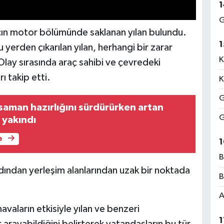
1
G
racın motor bölümünde saklanan yılan bulundu.
1
yerden çıkarılan yılan, herhangi bir zarar
K
lay sırasında araç sahibi ve çevredeki
ı takip etti.
K
G
ık saman hazırlığını sürdürürken artan
G
 yakındı
e
1
B
ardından yerleşim alanlarından uzak bir noktada
B
A
 havaların etkisiyle yılan ve benzeri
1
r arayabildiğini belirterek vatandaşların bu tür