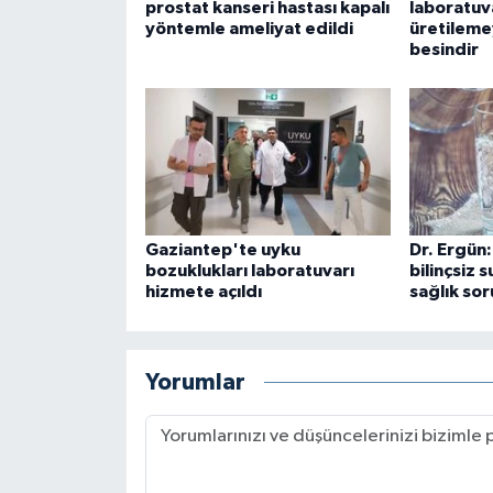
prostat kanseri hastası kapalı
laboratu
yöntemle ameliyat edildi
üretileme
besindir
Gaziantep'te uyku
Dr. Ergün:
bozuklukları laboratuvarı
bilinçsiz 
hizmete açıldı
sağlık sor
Yorumlar