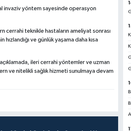
1
mal invaziv yöntem sayesinde operasyon
G
1
 cerrahi teknikle hastaların ameliyat sonrası
K
nin hızlandığı ve günlük yaşama daha kısa
K
G
 açıklamada, ileri cerrahi yöntemler ve uzman
G
rn ve nitelikli sağlık hizmeti sunulmaya devam
1
B
B
A
1