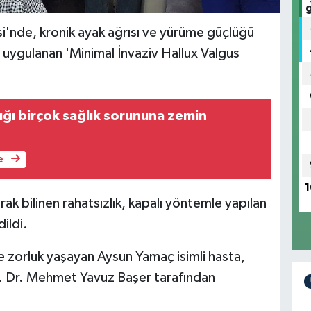
'nde, kronik ayak ağrısı ve yürüme güçlüğü
 uygulanan 'Minimal İnvaziv Hallux Valgus
ığı birçok sağlık sorununa zemin
e
1
rak bilinen rahatsızlık, kapalı yöntemle yapılan
ildi.
 zorluk yaşayan Aysun Yamaç isimli hasta,
 Dr. Mehmet Yavuz Başer tarafından