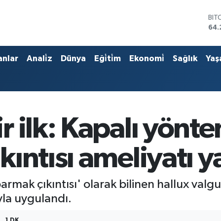
BIT
64.
DO
47,
EU
anlar
Anali̇z
Dünya
Eği̇ti̇m
Ekonomi̇
Sağlık
Yaş
55,
STE
64,
GRA
651
BİS
 ilk: Kapalı yönt
13.
ıntısı ameliyatı y
mak çıkıntısı' olarak bilinen hallux valgus
yla uygulandı.
1 DK