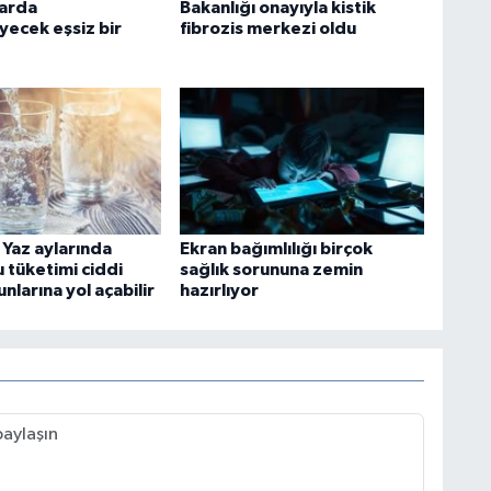
varda
Bakanlığı onayıyla kistik
yecek eşsiz bir
fibrozis merkezi oldu
 Yaz aylarında
Ekran bağımlılığı birçok
su tüketimi ciddi
sağlık sorununa zemin
unlarına yol açabilir
hazırlıyor