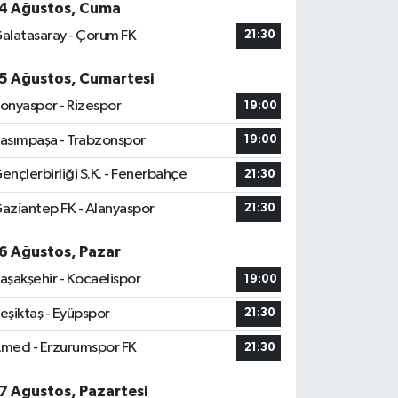
4 Ağustos, Cuma
alatasaray - Çorum FK
21:30
5 Ağustos, Cumartesi
onyaspor - Rizespor
19:00
asımpaşa - Trabzonspor
19:00
ençlerbirliği S.K. - Fenerbahçe
21:30
aziantep FK - Alanyaspor
21:30
6 Ağustos, Pazar
aşakşehir - Kocaelispor
19:00
eşiktaş - Eyüpspor
21:30
med - Erzurumspor FK
21:30
7 Ağustos, Pazartesi