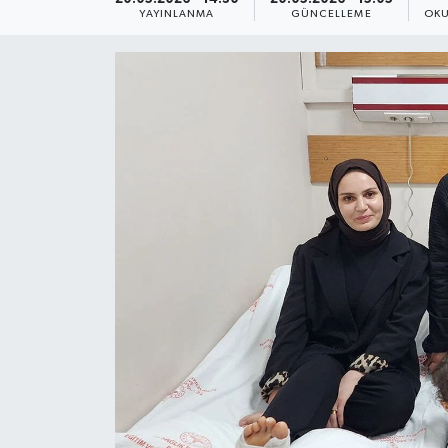
YAYINLANMA
GÜNCELLEME
OKU
Yaşam
Anali̇z
Bi̇li̇m & Teknoloji̇
Dünya
Eği̇ti̇m