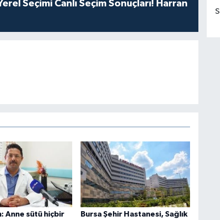
erel Seçimi Canlı Seçim Sonuçları! Harran
S
: Anne sütü hiçbir
Bursa Şehir Hastanesi, Sağlık