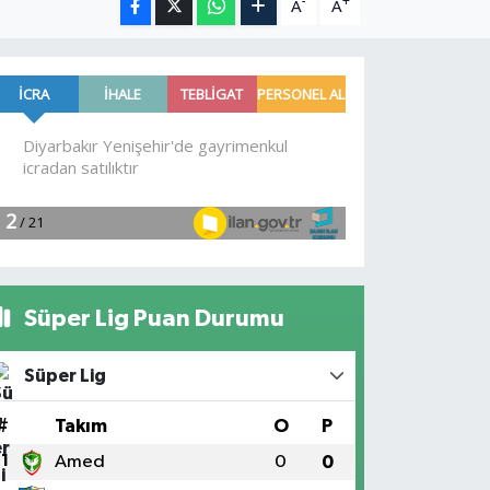
-
+
A
A
Süper Lig Puan Durumu
Süper Lig
#
Takım
O
P
1
Amed
0
0