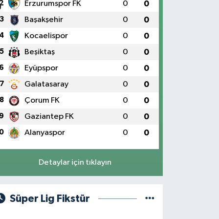
2
Erzurumspor FK
0
0
3
Başakşehir
0
0
4
Kocaelispor
0
0
5
Beşiktaş
0
0
6
Eyüpspor
0
0
7
Galatasaray
0
0
8
Çorum FK
0
0
9
Gaziantep FK
0
0
0
Alanyaspor
0
0
Detaylar için tıklayın
Süper Lig Fikstür