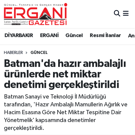
DİYARBAKIR
BİSMİL
Ergani Nöbetçi Eczaneler
DİYARBAKIR
ERGANİ
Güncel
Resmi İlanlar
Ana
BAĞLAR
ERGANİ
Ergani Hava Durumu
HABERLER
GÜNCEL
Güncel
Ergani Trafik Yoğunluk Haritası
Batman'da hazır ambalajlı
Eği̇ti̇m
Süper Lig Puan Durumu ve Fikstür
ürünlerde net miktar
denetimi gerçekleştirildi
Resmi İlanlar
Tüm Manşetler
Batman Sanayi ve Teknoloji İl Müdürlüğü
Sağlık
Son Dakika Haberleri
tarafından, 'Hazır Ambalajlı Mamullerin Ağırlık ve
Hacim Esasına Göre Net Miktar Tespitine Dair
Si̇yaset
Haber Arşivi
Yönetmelik' kapsamında denetimler
gerçekleştirildi.
Spor