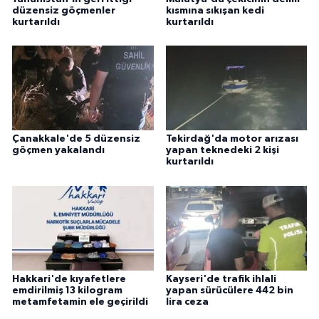
düzensiz göçmenler
kısmına sıkışan kedi
kurtarıldı
kurtarıldı
Çanakkale'de 5 düzensiz
Tekirdağ'da motor arızası
göçmen yakalandı
yapan teknedeki 2 kişi
kurtarıldı
Hakkari'de kıyafetlere
Kayseri'de trafik ihlali
emdirilmiş 13 kilogram
yapan sürücülere 442 bin
metamfetamin ele geçirildi
lira ceza