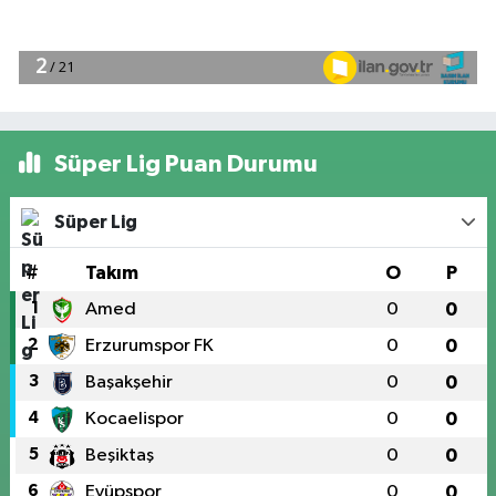
Süper Lig Puan Durumu
Süper Lig
#
Takım
O
P
1
Amed
0
0
2
Erzurumspor FK
0
0
3
Başakşehir
0
0
4
Kocaelispor
0
0
5
Beşiktaş
0
0
6
Eyüpspor
0
0