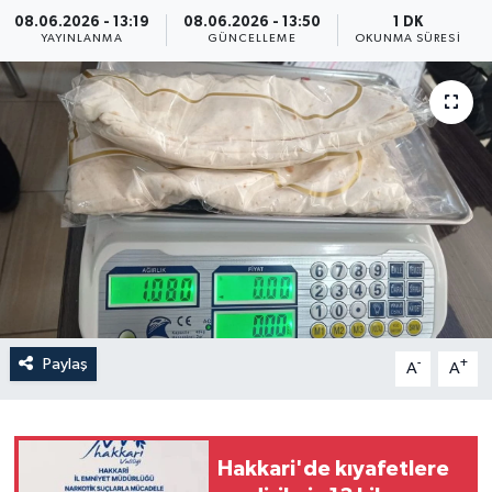
08.06.2026 - 13:19
08.06.2026 - 13:50
1 DK
Yaşam
YAYINLANMA
GÜNCELLEME
OKUNMA SÜRESI
Anali̇z
Bi̇li̇m & Teknoloji̇
Dünya
Eği̇ti̇m
Paylaş
-
+
A
A
Hakkari'de kıyafetlere