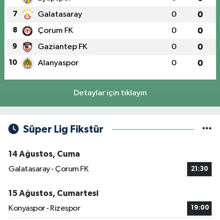
7
Galatasaray
0
0
8
Çorum FK
0
0
9
Gaziantep FK
0
0
10
Alanyaspor
0
0
Detaylar için tıklayın
Süper Lig Fikstür
14 Ağustos, Cuma
Galatasaray - Çorum FK
21:30
15 Ağustos, Cumartesi
Konyaspor - Rizespor
19:00