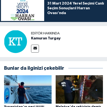
31 Mart 2024 Yerel Seçimi Canlı
Seçim Sonuçları! Harran
Ovası'nda
EDITÖR HAKKINDA
Kamuran Turgay
Bunlar da ilginizi çekebilir
Yunanistan'ın geri ittiği
Malatya'da çekicinin demir