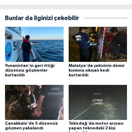
Bunlar da ilginizi çekebilir
Yunanistan'ın geri ittiği
Malatya'da çekicinin demir
düzensiz göçmenler
kısmına sıkışan kedi
kurtarıldı
kurtarıldı
Çanakkale'de 5 düzensiz
Tekirdağ'da motor arızası
göçmen yakalandı
yapan teknedeki 2 kişi