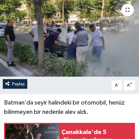
Yaşam
Anali̇z
Bi̇li̇m & Teknoloji̇
Dünya
Eği̇ti̇m
Paylaş
-
+
A
A
Batman'da seyir halindeki bir otomobil, henüz
bilinmeyen bir nedenle alev aldı.
Çanakkale'de 5