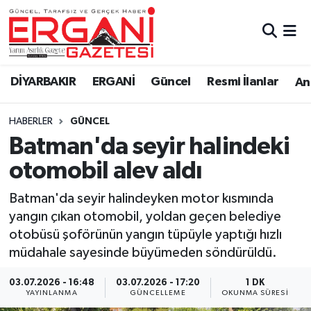
DİYARBAKIR
BİSMİL
Ergani Nöbetçi Eczaneler
DİYARBAKIR
ERGANİ
Güncel
Resmi İlanlar
Ana
BAĞLAR
ERGANİ
Ergani Hava Durumu
HABERLER
GÜNCEL
Güncel
Ergani Trafik Yoğunluk Haritası
Batman'da seyir halindeki
Eği̇ti̇m
Süper Lig Puan Durumu ve Fikstür
otomobil alev aldı
Resmi İlanlar
Tüm Manşetler
Batman'da seyir halindeyken motor kısmında
yangın çıkan otomobil, yoldan geçen belediye
Sağlık
Son Dakika Haberleri
otobüsü şoförünün yangın tüpüyle yaptığı hızlı
müdahale sayesinde büyümeden söndürüldü.
Si̇yaset
Haber Arşivi
03.07.2026 - 16:48
03.07.2026 - 17:20
1 DK
YAYINLANMA
GÜNCELLEME
OKUNMA SÜRESI
Spor