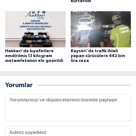
kurtarıldı
Hakkari'de kıyafetlere
Kayseri'de trafik ihlali
emdirilmiş 13 kilogram
yapan sürücülere 442 bin
metamfetamin ele geçirildi
lira ceza
Yorumlar