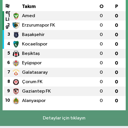
#
Takım
O
P
1
Amed
0
0
2
Erzurumspor FK
0
0
3
Başakşehir
0
0
4
Kocaelispor
0
0
5
Beşiktaş
0
0
6
Eyüpspor
0
0
7
Galatasaray
0
0
8
Çorum FK
0
0
9
Gaziantep FK
0
0
10
Alanyaspor
0
0
Detaylar için tıklayın