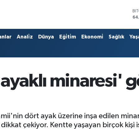
DO
47
EU
55
ST
anlar
Anali̇z
Dünya
Eği̇ti̇m
Ekonomi̇
Sağlık
Yaş
64
GR
65
Bİ
13
BI
ayaklı minaresi' g
64
'nin dört ayak üzerine inşa edilen minares
dikkat çekiyor. Kentte yaşayan birçok kişi i