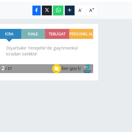
-
+
A
A