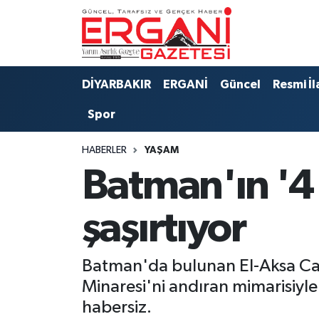
DİYARBAKIR
BİSMİL
Ergani Nöbetçi Eczaneler
DİYARBAKIR
ERGANİ
Güncel
Resmi İl
BAĞLAR
ERGANİ
Ergani Hava Durumu
Spor
Güncel
Ergani Trafik Yoğunluk Haritası
HABERLER
YAŞAM
Eği̇ti̇m
Süper Lig Puan Durumu ve Fikstür
Batman'ın '4 
Resmi İlanlar
Tüm Manşetler
şaşırtıyor
Sağlık
Son Dakika Haberleri
Batman'da bulunan El-Aksa Camii
Si̇yaset
Haber Arşivi
Minaresi'ni andıran mimarisiyle 
habersiz.
Spor