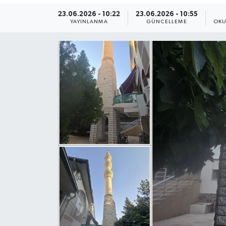
23.06.2026 - 10:22
23.06.2026 - 10:55
Yaşam
YAYINLANMA
GÜNCELLEME
OKU
Anali̇z
Bi̇li̇m & Teknoloji̇
Dünya
Eği̇ti̇m