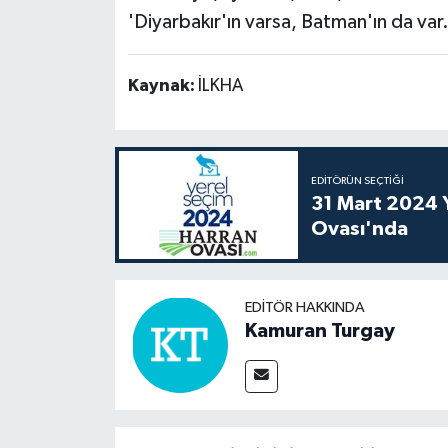
'Diyarbakır'ın varsa, Batman'ın da va
Kaynak:
İLKHA
EDITÖRÜN SEÇTIĞI
31 Mart 2024 Y
Ovası'nda
EDITÖR HAKKINDA
Kamuran Turgay