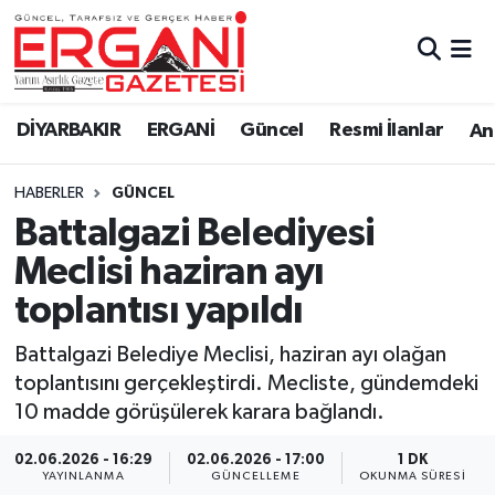
DİYARBAKIR
BİSMİL
Ergani Nöbetçi Eczaneler
DİYARBAKIR
ERGANİ
Güncel
Resmi İlanlar
Ana
BAĞLAR
ERGANİ
Ergani Hava Durumu
HABERLER
GÜNCEL
Güncel
Ergani Trafik Yoğunluk Haritası
Battalgazi Belediyesi
Eği̇ti̇m
Süper Lig Puan Durumu ve Fikstür
Meclisi haziran ayı
toplantısı yapıldı
Resmi İlanlar
Tüm Manşetler
Battalgazi Belediye Meclisi, haziran ayı olağan
Sağlık
Son Dakika Haberleri
toplantısını gerçekleştirdi. Mecliste, gündemdeki
10 madde görüşülerek karara bağlandı.
Si̇yaset
Haber Arşivi
02.06.2026 - 16:29
02.06.2026 - 17:00
1 DK
Spor
YAYINLANMA
GÜNCELLEME
OKUNMA SÜRESI