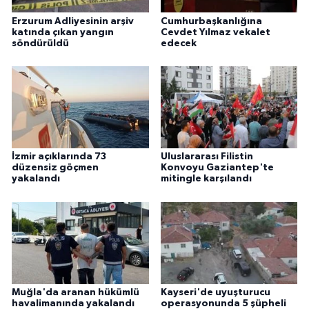
Erzurum Adliyesinin arşiv
Cumhurbaşkanlığına
katında çıkan yangın
Cevdet Yılmaz vekalet
söndürüldü
edecek
İzmir açıklarında 73
Uluslararası Filistin
düzensiz göçmen
Konvoyu Gaziantep'te
yakalandı
mitingle karşılandı
Muğla'da aranan hükümlü
Kayseri'de uyuşturucu
havalimanında yakalandı
operasyonunda 5 şüpheli