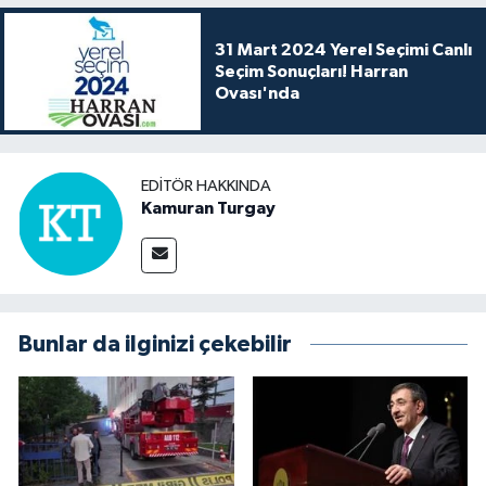
31 Mart 2024 Yerel Seçimi Canlı
Seçim Sonuçları! Harran
Ovası'nda
EDITÖR HAKKINDA
Kamuran Turgay
Bunlar da ilginizi çekebilir