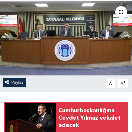
Yaşam
Anali̇z
Bi̇li̇m & Teknoloji̇
Dünya
Eği̇ti̇m
Paylaş
-
+
A
A
Cumhurbaşkanlığına
Cevdet Yılmaz vekalet
edecek