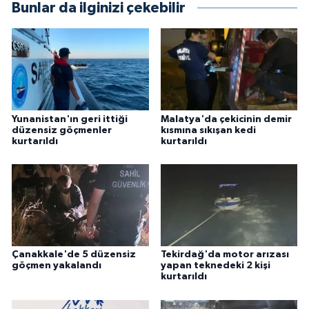
Bunlar da ilginizi çekebilir
Yunanistan'ın geri ittiği
Malatya'da çekicinin demir
düzensiz göçmenler
kısmına sıkışan kedi
kurtarıldı
kurtarıldı
Çanakkale'de 5 düzensiz
Tekirdağ'da motor arızası
göçmen yakalandı
yapan teknedeki 2 kişi
kurtarıldı