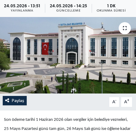
24.05.2026 - 13:51
24.05.2026 - 14:25
1 DK
Yaşam
YAYINLANMA
GÜNCELLEME
OKUNMA SÜRESI
Anali̇z
Bi̇li̇m & Teknoloji̇
Dünya
Eği̇ti̇m
Paylaş
-
+
A
A
Son ödeme tarihi 1 Haziran 2026 olan vergiler için belediye vezneleri,
25 Mayıs Pazartesi günü tam gün, 26 Mayıs Salı günü ise öğlene kadar