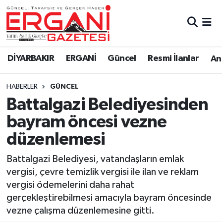
DİYARBAKIR
BİSMİL
Ergani Nöbetçi Eczaneler
DİYARBAKIR
ERGANİ
Güncel
Resmi İlanlar
Ana
BAĞLAR
ERGANİ
Ergani Hava Durumu
HABERLER
GÜNCEL
Güncel
Ergani Trafik Yoğunluk Haritası
Battalgazi Belediyesinden
Eği̇ti̇m
Süper Lig Puan Durumu ve Fikstür
bayram öncesi vezne
düzenlemesi
Resmi İlanlar
Tüm Manşetler
Battalgazi Belediyesi, vatandaşların emlak
Sağlık
Son Dakika Haberleri
vergisi, çevre temizlik vergisi ile ilan ve reklam
vergisi ödemelerini daha rahat
Si̇yaset
Haber Arşivi
gerçekleştirebilmesi amacıyla bayram öncesinde
vezne çalışma düzenlemesine gitti.
Spor