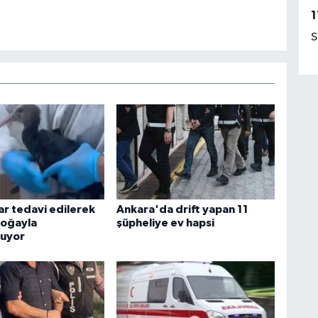
1
S
ar tedavi edilerek
Ankara'da drift yapan 11
doğayla
şüpheliye ev hapsi
luyor