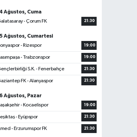
4 Ağustos, Cuma
alatasaray - Çorum FK
21:30
5 Ağustos, Cumartesi
onyaspor - Rizespor
19:00
asımpaşa - Trabzonspor
19:00
ençlerbirliği S.K. - Fenerbahçe
21:30
aziantep FK - Alanyaspor
21:30
6 Ağustos, Pazar
aşakşehir - Kocaelispor
19:00
eşiktaş - Eyüpspor
21:30
med - Erzurumspor FK
21:30