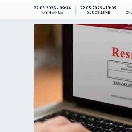
22.05.2026 - 09:34
22.05.2026 - 10:05
Yaşam
YAYINLANMA
GÜNCELLEME
OK
Anali̇z
Bi̇li̇m & Teknoloji̇
Dünya
Eği̇ti̇m