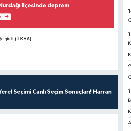
Nurdağı ilçesinde deprem
1
e
G
1
e girdi.
(İLKHA)
K
K
G
G
erel Seçimi Canlı Seçim Sonuçları! Harran
1
B
B
A