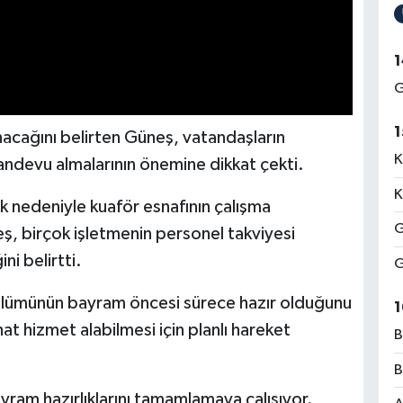
1
G
1
acağını belirten Güneş, vatandaşların
K
ndevu almalarının önemine dikkat çekti.
K
nedeniyle kuaför esnafının çalışma
G
, birçok işletmenin personel takviyesi
ni belirtti.
G
ölümünün bayram öncesi sürece hazır olduğunu
1
t hizmet alabilmesi için planlı hareket
B
B
ram hazırlıklarını tamamlamaya çalışıyor.