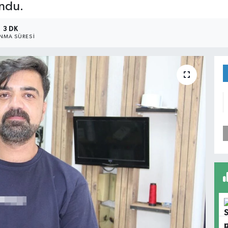
ndu.
3 DK
NMA SÜRESI