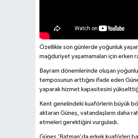
Özellikle son günlerde yoğunluk yaşan
mağduriyet yaşamamaları için erken ra
Bayram dönemlerinde oluşan yoğunluk 
temposunun arttığını ifade eden Güneş
yaparak hizmet kapasitesini yükselttiği
Kent genelindeki kuaförlerin büyük b
aktaran Güneş, vatandaşların daha raha
etmeleri gerektiğini vurguladı.
Güneş 'Batman'da erkek kuaförleri bay