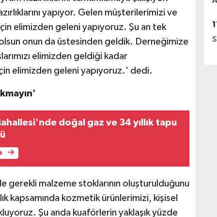
A
zırlıklarını yapıyor. Gelen müşterilerimizi ve
1
 için elimizden geleni yapıyoruz. Şu an tek
S
r olsun onun da üstesinden geldik. Derneğimize
arımızı elimizden geldiği kadar
çin elimizden geleni yapıyoruz.' dedi.
akmayın'
Mahallesi'nde doğal gaz ve 34 yıllık tapu
dü
e
e gerekli malzeme stoklarının oluşturulduğunu
ık kapsamında kozmetik ürünlerimizi, kişisel
tokluyoruz. Şu anda kuaförlerin yaklaşık yüzde