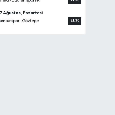
med - Erzurumspor FK
21:30
7 Ağustos, Pazartesi
amsunspor - Göztepe
21:30