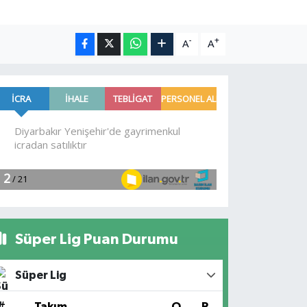
-
+
A
A
Süper Lig Puan Durumu
Süper Lig
#
Takım
O
P