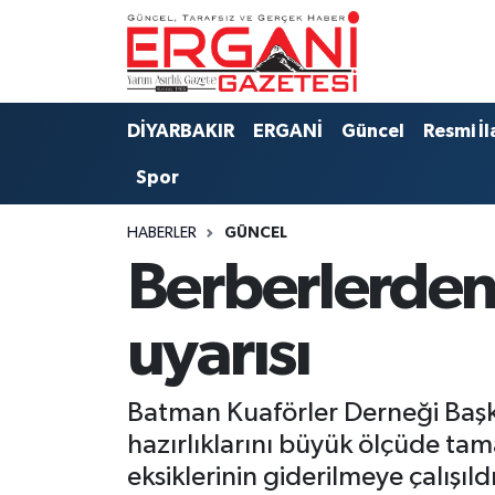
DİYARBAKIR
BİSMİL
Ergani Nöbetçi Eczaneler
DİYARBAKIR
ERGANİ
Güncel
Resmi İl
BAĞLAR
ERGANİ
Ergani Hava Durumu
Spor
Güncel
Ergani Trafik Yoğunluk Haritası
HABERLER
GÜNCEL
Eği̇ti̇m
Süper Lig Puan Durumu ve Fikstür
Berberlerden
Resmi İlanlar
Tüm Manşetler
uyarısı
Sağlık
Son Dakika Haberleri
Batman Kuaförler Derneği Başk
Si̇yaset
Haber Arşivi
hazırlıklarını büyük ölçüde ta
eksiklerinin giderilmeye çalışıl
Spor