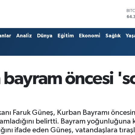
DO
47,
EU
55,
STE
anlar
Anali̇z
Dünya
Eği̇ti̇m
Ekonomi̇
Sağlık
Yaş
64,
GRA
657
BİS
13.
BIT
 bayram öncesi 's
64.
anı Faruk Güneş, Kurban Bayramı öncesind
mamladığını belirtti. Bayram yoğunluğuna 
dığını ifade eden Güneş, vatandaşlara tıraş