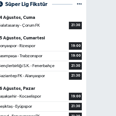
Süper Lig Fikstür
4 Ağustos, Cuma
alatasaray - Çorum FK
21:30
5 Ağustos, Cumartesi
onyaspor - Rizespor
19:00
asımpaşa - Trabzonspor
19:00
ençlerbirliği S.K. - Fenerbahçe
21:30
aziantep FK - Alanyaspor
21:30
6 Ağustos, Pazar
aşakşehir - Kocaelispor
19:00
eşiktaş - Eyüpspor
21:30