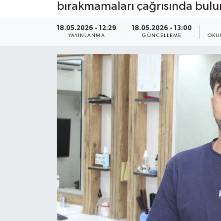
bırakmamaları çağrısında bulu
Yaşam
18.05.2026 - 12:29
18.05.2026 - 13:00
YAYINLANMA
GÜNCELLEME
OKU
Anali̇z
Bi̇li̇m & Teknoloji̇
Dünya
Eği̇ti̇m