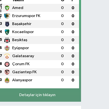
1
Amed
0
0
2
Erzurumspor FK
0
0
3
Başakşehir
0
0
4
Kocaelispor
0
0
5
Beşiktaş
0
0
6
Eyüpspor
0
0
7
Galatasaray
0
0
8
Çorum FK
0
0
9
Gaziantep FK
0
0
0
Alanyaspor
0
0
Detaylar için tıklayın