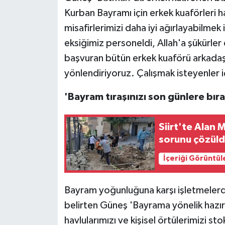
Kurban Bayramı için erkek kuaförleri ha
misafirlerimizi daha iyi ağırlayabilmek
eksiğimiz personeldi, Allah'a şükürle
başvuran bütün erkek kuaförü arkadaşl
yönlendiriyoruz. Çalışmak isteyenler i
'Bayram tıraşınızı son günlere bır
Siirt'te Alan 
sorunu çözül
İçeriği Görüntül
Bayram yoğunluğuna karşı işletmelerd
belirten Güneş 'Bayrama yönelik hazırl
havlularımızı ve kişisel örtülerimizi s