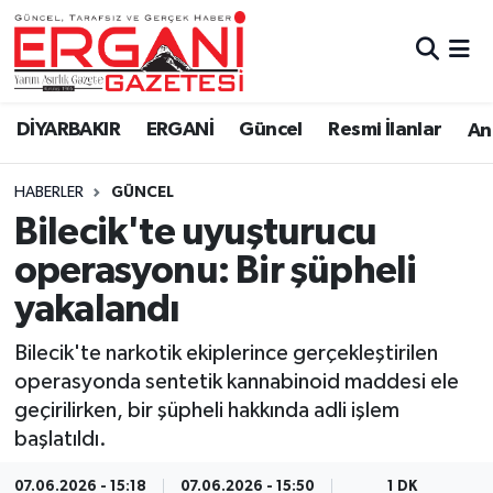
DİYARBAKIR
BİSMİL
Ergani Nöbetçi Eczaneler
DİYARBAKIR
ERGANİ
Güncel
Resmi İlanlar
Ana
BAĞLAR
ERGANİ
Ergani Hava Durumu
HABERLER
GÜNCEL
Güncel
Ergani Trafik Yoğunluk Haritası
Bilecik'te uyuşturucu
Eği̇ti̇m
Süper Lig Puan Durumu ve Fikstür
operasyonu: Bir şüpheli
yakalandı
Resmi İlanlar
Tüm Manşetler
Bilecik'te narkotik ekiplerince gerçekleştirilen
Sağlık
Son Dakika Haberleri
operasyonda sentetik kannabinoid maddesi ele
geçirilirken, bir şüpheli hakkında adli işlem
Si̇yaset
Haber Arşivi
başlatıldı.
Spor
07.06.2026 - 15:18
07.06.2026 - 15:50
1 DK