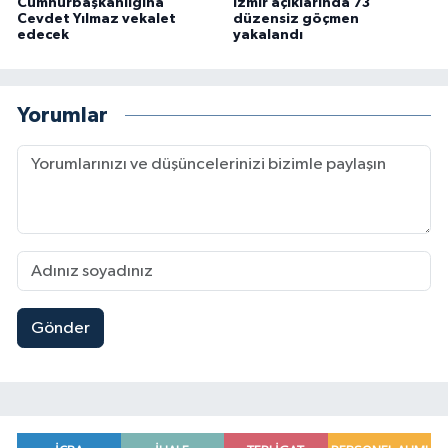
Cumhurbaşkanlığına
İzmir açıklarında 73
Cevdet Yılmaz vekalet
düzensiz göçmen
edecek
yakalandı
Yorumlar
Gönder