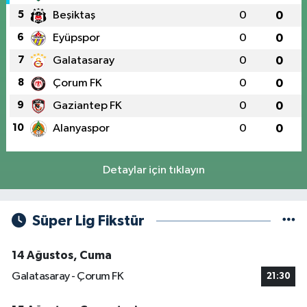
5
Beşiktaş
0
0
6
Eyüpspor
0
0
7
Galatasaray
0
0
8
Çorum FK
0
0
9
Gaziantep FK
0
0
10
Alanyaspor
0
0
Detaylar için tıklayın
Süper Lig Fikstür
14 Ağustos, Cuma
Galatasaray - Çorum FK
21:30