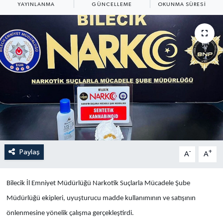
YAYINLANMA
GÜNCELLEME
OKUNMA SÜRESI
Yaşam
Anali̇z
Bi̇li̇m & Teknoloji̇
Dünya
Eği̇ti̇m
Paylaş
-
+
A
A
Bilecik İl Emniyet Müdürlüğü Narkotik Suçlarla Mücadele Şube
Müdürlüğü ekipleri, uyuşturucu madde kullanımının ve satışının
önlenmesine yönelik çalışma gerçekleştirdi.