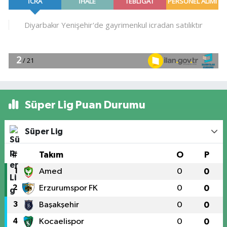
Süper Lig Puan Durumu
Süper Lig
#
Takım
O
P
1
Amed
0
0
2
Erzurumspor FK
0
0
3
Başakşehir
0
0
4
Kocaelispor
0
0