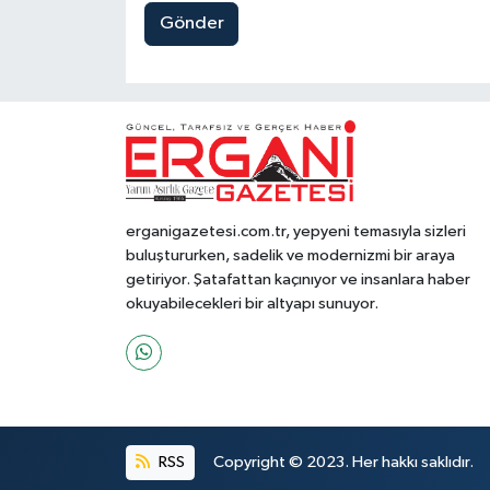
Gönder
erganigazetesi.com.tr, yepyeni temasıyla sizleri
buluştururken, sadelik ve modernizmi bir araya
getiriyor. Şatafattan kaçınıyor ve insanlara haber
okuyabilecekleri bir altyapı sunuyor.
RSS
Copyright © 2023. Her hakkı saklıdır.