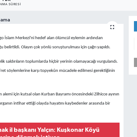
NMA SÜRESI
o İslam Merkezi'ni hedef alan ölümcül eylemin ardından
irtildi. Olayın çok yönlü soruşturulması için çağrı yapıldı.
lik saldırıların toplumlarda hiçbir yerinin olamayacağı vurgulandı.
efret söylemlerine karşı topyekûn mücadele edilmesi gerektiğinin
 alemi için kutsal olan Kurban Bayramı öncesindeki Zilhicce ayının
dırganın intihar ettiği olayda hayatını kaybedenler arasında bir
ak il başkanı Yalçın: Kuşkonar Köyü