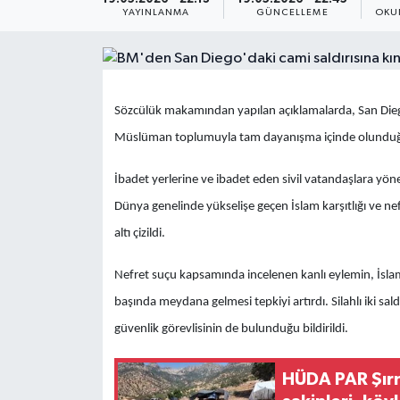
YAYINLANMA
GÜNCELLEME
OKU
Yaşam
Anali̇z
Sözcülük makamından yapılan açıklamalarda, San Dieg
Bi̇li̇m & Teknoloji̇
Müslüman toplumuyla tam dayanışma içinde olunduğu bel
Dünya
İbadet yerlerine ve ibadet eden sivil vatandaşlara yöne
Dünya genelinde yükselişe geçen İslam karşıtlığı ve n
Eği̇ti̇m
altı çizildi.
Nefret suçu kapsamında incelenen kanlı eylemin, İslam
başında meydana gelmesi tepkiyi artırdı. Silahlı iki sal
güvenlik görevlisinin de bulunduğu bildirildi.
HÜDA PAR Şırn