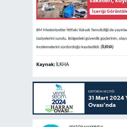
sakinleri, köy
İçeriği Görüntül
BM Medeniyetler İttifakı Yüksek Temsilciliği de yayın
taziyelerini sundu. Bölgedeki güvenlik güçlerinin, olayı
incelemelerini sürdürdüğü kaydedildi.
(İLKHA)
Kaynak:
İLKHA
EDITÖRÜN SEÇTIĞI
31 Mart 2024 Y
Ovası'nda