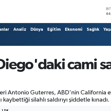
BI
64
DO
47
EU
anlar
Anali̇z
Dünya
Eği̇ti̇m
Ekonomi̇
Sağlık
Yaş
55
ST
64
GR
65
Bİ
iego'daki cami sal
13
teri Antonio Guterres, ABD'nin California e
kaybettiği silahlı saldırıyı şiddetle kınadı.
1 DK