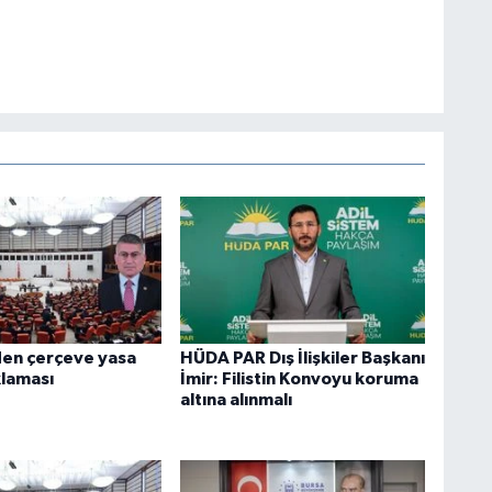
den çerçeve yasa
HÜDA PAR Dış İlişkiler Başkanı
ıklaması
İmir: Filistin Konvoyu koruma
altına alınmalı