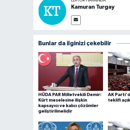
EDITÖR HAKKINDA
Kamuran Turgay
Bunlar da ilginizi çekebilir
HÜDA PAR Milletvekili Demir:
AK Parti'
Kürt meselesine ilişkin
teklifi aç
kapsayıcı ve kalıcı çözümler
geliştirilmelidir