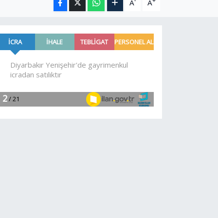
-
+
A
A