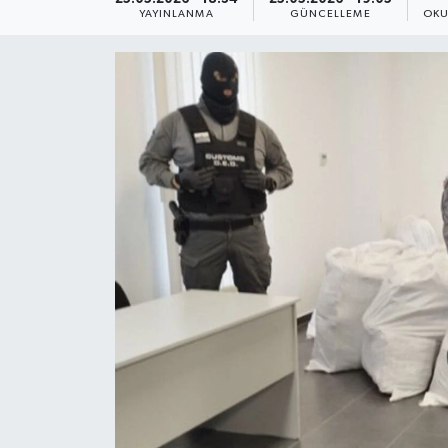
YAYINLANMA
GÜNCELLEME
OKU
Yaşam
Anali̇z
Bi̇li̇m & Teknoloji̇
Dünya
Eği̇ti̇m