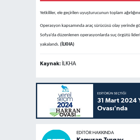
Yetkililer, ele geçirilen uyuşturucunun toplam ağırlığını
Operasyon kapsamında araç sürücüsü olay yerinde göza
Sofya'da düzenlenen operasyonlarda suç örgütü lideri ol
yakalandı.
(İLKHA)
Kaynak:
İLKHA
EDITÖRÜN SEÇTIĞI
31 Mart 2024 Y
Ovası'nda
EDITÖR HAKKINDA