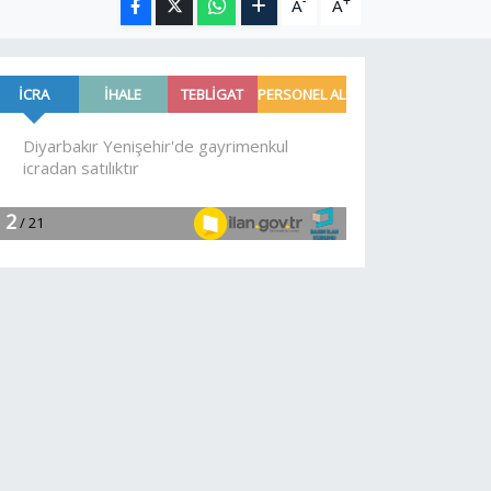
-
+
A
A