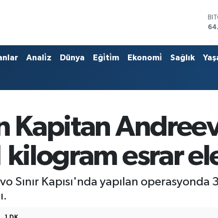
BI
64
DO
47
EU
55
anlar
Anali̇z
Dünya
Eği̇ti̇m
Ekonomi̇
Sağlık
Yaş
ST
64
GR
65
Bİ
13
n Kapitan Andreev
 kilogram esrar ele
o Sınır Kapısı'nda yapılan operasyonda 31 
ı.
1 DK