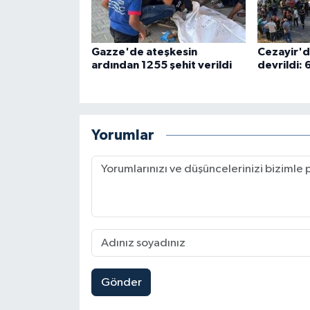
Gazze'de ateşkesin
Cezayir'd
ardından 1255 şehit verildi
devrildi: 6
Yorumlar
Gönder