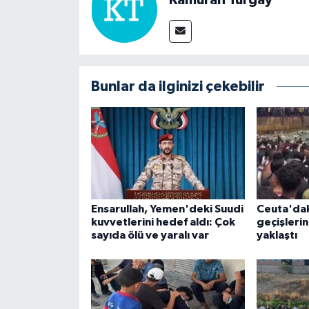
Kamuran Turgay
Bunlar da ilginizi çekebilir
Ensarullah, Yemen'deki Suudi
Ceuta'daki
kuvvetlerini hedef aldı: Çok
geçişlerin
sayıda ölü ve yaralı var
yaklaştı