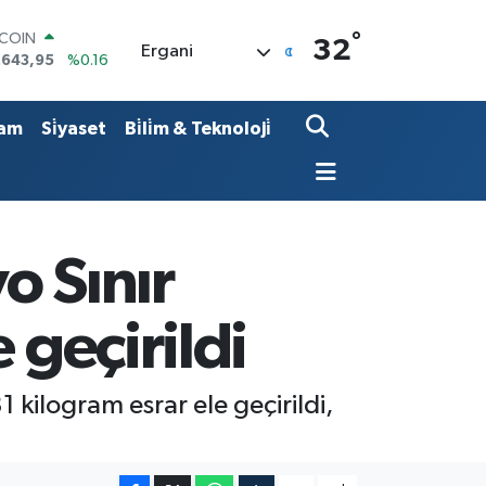
TCOIN
.643,95
%0.16
°
32
Ergani
LAR
,6006
%0.06
RO
,0250
%0.02
am
Si̇yaset
Bi̇li̇m & Teknoloji̇
ERLİN
,2398
%0.2
AM ALTIN
00.87
%0.12
ST100
.799
%70
o Sınır
 geçirildi
kilogram esrar ele geçirildi,