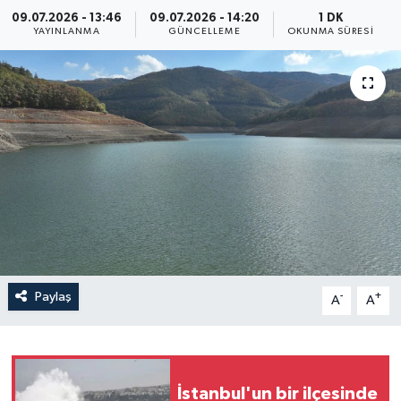
09.07.2026 - 13:46
09.07.2026 - 14:20
1 DK
Yaşam
YAYINLANMA
GÜNCELLEME
OKUNMA SÜRESI
Anali̇z
Bi̇li̇m & Teknoloji̇
Dünya
Eği̇ti̇m
Paylaş
-
+
A
A
İstanbul'un bir ilçesinde