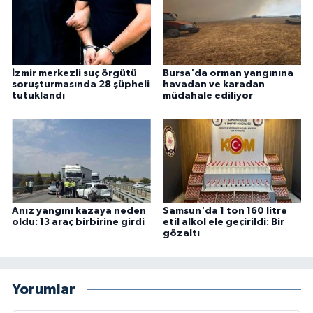
İzmir merkezli suç örgütü
Bursa'da orman yangınına
soruşturmasında 28 şüpheli
havadan ve karadan
tutuklandı
müdahale ediliyor
Anız yangını kazaya neden
Samsun'da 1 ton 160 litre
oldu: 13 araç birbirine girdi
etil alkol ele geçirildi: Bir
gözaltı
Yorumlar