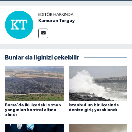
EDITÖR HAKKINDA
Kamuran Turgay
Bunlar da ilginizi çekebilir
Bursa'da iki ilçedeki orman
İstanbul'un bir ilçesinde
yangınları kontrol altına
denize giriş yasaklandı
alındı