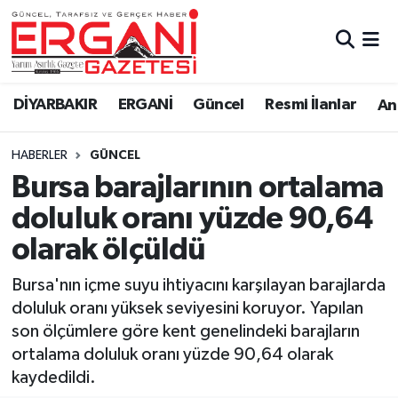
DİYARBAKIR
BİSMİL
Ergani Nöbetçi Eczaneler
DİYARBAKIR
ERGANİ
Güncel
Resmi İlanlar
Ana
BAĞLAR
ERGANİ
Ergani Hava Durumu
HABERLER
GÜNCEL
Güncel
Ergani Trafik Yoğunluk Haritası
Bursa barajlarının ortalama
Eği̇ti̇m
Süper Lig Puan Durumu ve Fikstür
doluluk oranı yüzde 90,64
olarak ölçüldü
Resmi İlanlar
Tüm Manşetler
Bursa'nın içme suyu ihtiyacını karşılayan barajlarda
Sağlık
Son Dakika Haberleri
doluluk oranı yüksek seviyesini koruyor. Yapılan
son ölçümlere göre kent genelindeki barajların
Si̇yaset
Haber Arşivi
ortalama doluluk oranı yüzde 90,64 olarak
kaydedildi.
Spor