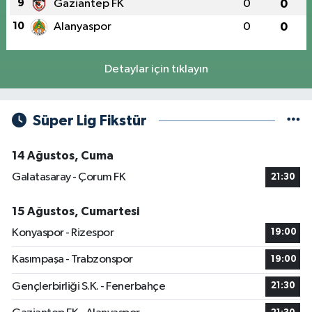
9
Gaziantep FK
0
0
10
Alanyaspor
0
0
Detaylar için tıklayın
Süper Lig Fikstür
14 Ağustos, Cuma
Galatasaray - Çorum FK
21:30
15 Ağustos, Cumartesi
Konyaspor - Rizespor
19:00
Kasımpaşa - Trabzonspor
19:00
Gençlerbirliği S.K. - Fenerbahçe
21:30