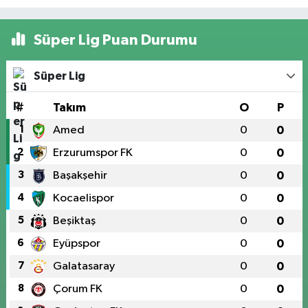
Süper Lig Puan Durumu
Süper Lig
#
Takım
O
P
1
Amed
0
0
2
Erzurumspor FK
0
0
3
Başakşehir
0
0
4
Kocaelispor
0
0
5
Beşiktaş
0
0
6
Eyüpspor
0
0
7
Galatasaray
0
0
8
Çorum FK
0
0