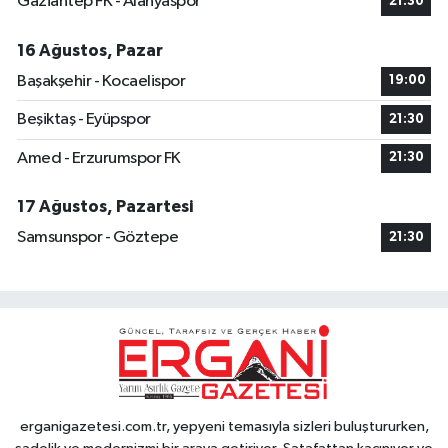
Gaziantep FK - Alanyaspor
21:30
16 Ağustos, Pazar
Başakşehir - Kocaelispor
19:00
Beşiktaş - Eyüpspor
21:30
Amed - Erzurumspor FK
21:30
17 Ağustos, Pazartesi
Samsunspor - Göztepe
21:30
erganigazetesi.com.tr, yepyeni temasıyla sizleri buluştururken,