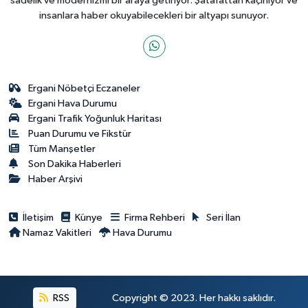
sadelik ve modernizmi bir araya getiriyor. Şatafattan kaçınıyor ve
insanlara haber okuyabilecekleri bir altyapı sunuyor.
Ergani Nöbetçi Eczaneler
Ergani Hava Durumu
Ergani Trafik Yoğunluk Haritası
Puan Durumu ve Fikstür
Tüm Manşetler
Son Dakika Haberleri
Haber Arşivi
İletişim
Künye
Firma Rehberi
Seri İlan
Namaz Vakitleri
Hava Durumu
RSS
Copyright © 2023. Her hakkı saklıdır.