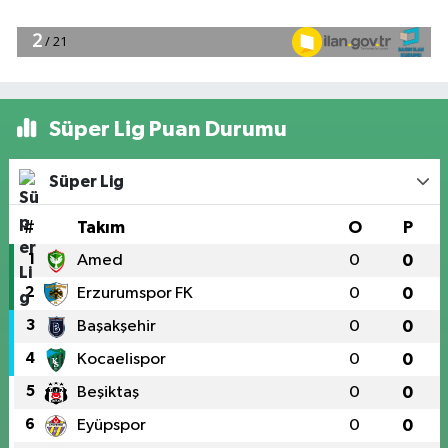
Süper Lig Puan Durumu
Süper Lig
#
Takım
O
P
1
Amed
0
0
2
Erzurumspor FK
0
0
3
Başakşehir
0
0
4
Kocaelispor
0
0
5
Beşiktaş
0
0
6
Eyüpspor
0
0