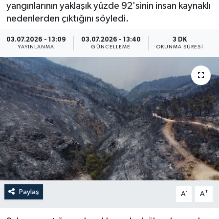
yangınlarının yaklaşık yüzde 92'sinin insan kaynaklı
Yaşam
nedenlerden çıktığını söyledi.
03.07.2026 - 13:09
03.07.2026 - 13:40
3 DK
Anali̇z
YAYINLANMA
GÜNCELLEME
OKUNMA SÜRESI
Bi̇li̇m & Teknoloji̇
Dünya
Eği̇ti̇m
Paylaş
-
+
A
A