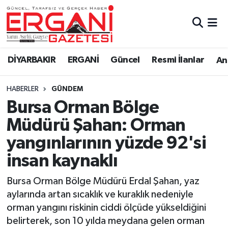
DİYARBAKIR
BİSMİL
Ergani Nöbetçi Eczaneler
DİYARBAKIR
ERGANİ
Güncel
Resmi İlanlar
Ana
BAĞLAR
ERGANİ
Ergani Hava Durumu
HABERLER
GÜNDEM
Güncel
Ergani Trafik Yoğunluk Haritası
Bursa Orman Bölge
Eği̇ti̇m
Süper Lig Puan Durumu ve Fikstür
Müdürü Şahan: Orman
yangınlarının yüzde 92'si
Resmi İlanlar
Tüm Manşetler
insan kaynaklı
Sağlık
Son Dakika Haberleri
Bursa Orman Bölge Müdürü Erdal Şahan, yaz
aylarında artan sıcaklık ve kuraklık nedeniyle
Si̇yaset
Haber Arşivi
orman yangını riskinin ciddi ölçüde yükseldiğini
belirterek, son 10 yılda meydana gelen orman
Spor