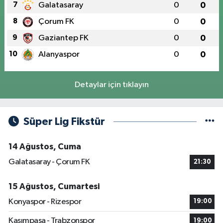
7
Galatasaray
0
0
8
Çorum FK
0
0
9
Gaziantep FK
0
0
10
Alanyaspor
0
0
Detaylar için tıklayın
Süper Lig Fikstür
14 Ağustos, Cuma
Galatasaray - Çorum FK
21:30
15 Ağustos, Cumartesi
Konyaspor - Rizespor
19:00
Kasımpaşa - Trabzonspor
19:00