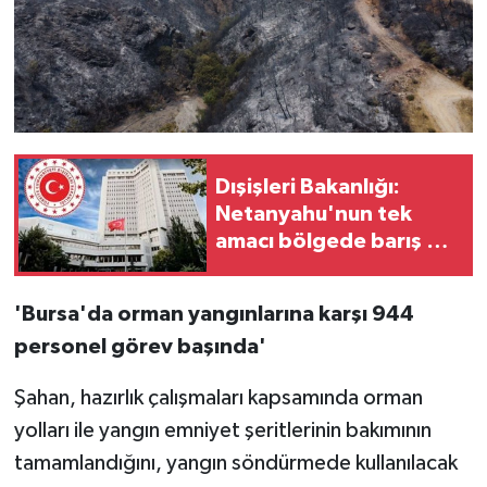
Dışişleri Bakanlığı:
Netanyahu'nun tek
amacı bölgede barış ve
istikrarın tesisine engel
olmak
'Bursa'da orman yangınlarına karşı 944
personel görev başında'
Şahan, hazırlık çalışmaları kapsamında orman
yolları ile yangın emniyet şeritlerinin bakımının
tamamlandığını, yangın söndürmede kullanılacak