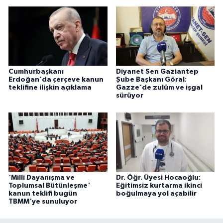
Cumhurbaşkanı
Diyanet Sen Gaziantep
Erdoğan'da çerçeve kanun
Şube Başkanı Göral:
teklifine ilişkin açıklama
Gazze'de zulüm ve işgal
sürüyor
'Milli Dayanışma ve
Dr. Öğr. Üyesi Hocaoğlu:
Toplumsal Bütünleşme'
Eğitimsiz kurtarma ikinci
kanun teklifi bugün
boğulmaya yol açabilir
TBMM'ye sunuluyor