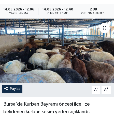
Yaşam
14.05.2026 - 12:06
14.05.2026 - 12:40
2 DK
YAYINLANMA
GÜNCELLEME
OKUNMA SÜRESI
Anali̇z
Bi̇li̇m & Teknoloji̇
Dünya
Eği̇ti̇m
Paylaş
-
+
A
A
Bursa'da Kurban Bayramı öncesi ilçe ilçe
belirlenen kurban kesim yerleri açıklandı.