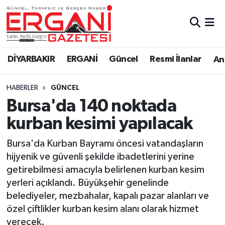
DİYARBAKIR
BİSMİL
Ergani Nöbetçi Eczaneler
DİYARBAKIR
ERGANİ
Güncel
Resmi İlanlar
Ana
BAĞLAR
ERGANİ
Ergani Hava Durumu
HABERLER
GÜNCEL
Güncel
Ergani Trafik Yoğunluk Haritası
Bursa'da 140 noktada
Eği̇ti̇m
Süper Lig Puan Durumu ve Fikstür
kurban kesimi yapılacak
Resmi İlanlar
Tüm Manşetler
Bursa'da Kurban Bayramı öncesi vatandaşların
hijyenik ve güvenli şekilde ibadetlerini yerine
Sağlık
Son Dakika Haberleri
getirebilmesi amacıyla belirlenen kurban kesim
yerleri açıklandı. Büyükşehir genelinde
Si̇yaset
Haber Arşivi
belediyeler, mezbahalar, kapalı pazar alanları ve
özel çiftlikler kurban kesim alanı olarak hizmet
Spor
verecek.