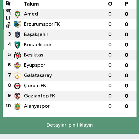
#
Takım
O
P
1
Amed
0
0
2
Erzurumspor FK
0
0
3
Başakşehir
0
0
4
Kocaelispor
0
0
5
Beşiktaş
0
0
6
Eyüpspor
0
0
7
Galatasaray
0
0
8
Çorum FK
0
0
9
Gaziantep FK
0
0
10
Alanyaspor
0
0
Detaylar için tıklayın