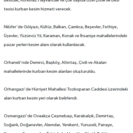
Besicilik, Korkmaz Hayvancılık ve çok sayıda özel çiftlik ile besi
tesisi kurban kesim hizmeti verecek.
Nilüfer'de Gölyazı, Kültür, Balkan, Çamlıca, Beşevler, Fethiye,
Üçevler, Yüzüncü Yıl, Karaman, Konak ve İhsaniye mahallelerindeki
pazar yerleri kesim alanı olarak kullanılacak.
Orhaneli'nde Demirci, Başköy, Altıntaş, Çivili ve Akalan
mahallelerinde kurban kesim alanları oluşturuldu.
Orhangazi'de Hürriyet Mahallesi Tozkoparan Caddesi üzerindeki
alan kurban kesim yeri olarak belirlendi.
Osmangazi'de Ovaakça Çeşmebaşı, Karabalçık, Demirtaş,
Soğanlı, Doğanevler, Alemdar, Yenikent, Yunuseli, Panayır,