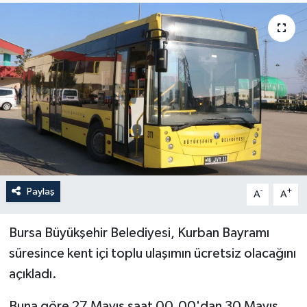
Yaşam
Anali̇z
Bi̇li̇m & Teknoloji̇
Dünya
Eği̇ti̇m
Paylaş
-
+
A
A
Bursa Büyükşehir Belediyesi, Kurban Bayramı
süresince kent içi toplu ulaşımın ücretsiz olacağını
açıkladı.
Buna göre 27 Mayıs saat 00.00'dan 30 Mayıs