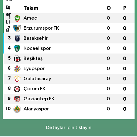
#
Takım
O
P
1
Amed
0
0
2
Erzurumspor FK
0
0
3
Başakşehir
0
0
4
Kocaelispor
0
0
5
Beşiktaş
0
0
6
Eyüpspor
0
0
7
Galatasaray
0
0
8
Çorum FK
0
0
9
Gaziantep FK
0
0
10
Alanyaspor
0
0
Detaylar için tıklayın