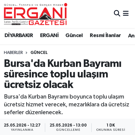
DİYARBAKIR
BİSMİL
Ergani Nöbetçi Eczaneler
DİYARBAKIR
ERGANİ
Güncel
Resmi İlanlar
Ana
BAĞLAR
ERGANİ
Ergani Hava Durumu
HABERLER
GÜNCEL
Güncel
Ergani Trafik Yoğunluk Haritası
Bursa'da Kurban Bayramı
Eği̇ti̇m
Süper Lig Puan Durumu ve Fikstür
süresince toplu ulaşım
ücretsiz olacak
Resmi İlanlar
Tüm Manşetler
Bursa'da Kurban Bayramı boyunca toplu ulaşım
Sağlık
Son Dakika Haberleri
ücretsiz hizmet verecek, mezarlıklara da ücretsiz
seferler düzenlenecek.
Si̇yaset
Haber Arşivi
25.05.2026 - 12:27
25.05.2026 - 13:00
1 DK
Spor
YAYINLANMA
GÜNCELLEME
OKUNMA SÜRESI