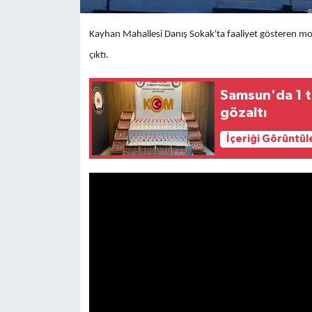
Kayhan Mahallesi Danış Sokak'ta faaliyet gösteren m
çıktı.
Samsun'da 1 ton
gözaltı
İçeriği Görüntül