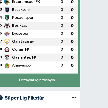
2
Erzurumspor FK
0
0
3
Başakşehir
0
0
4
Kocaelispor
0
0
5
Beşiktaş
0
0
6
Eyüpspor
0
0
7
Galatasaray
0
0
8
Çorum FK
0
0
9
Gaziantep FK
0
0
0
Alanyaspor
0
0
Detaylar için tıklayın
Süper Lig Fikstür