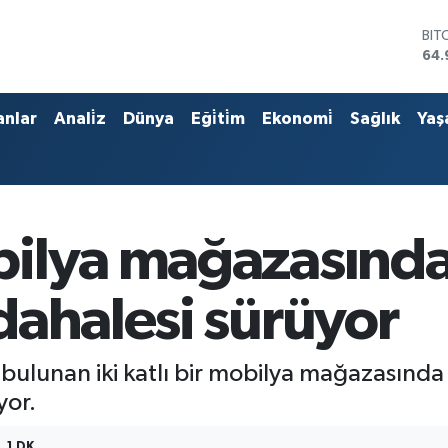
BIT
64.
DO
47,
EU
anlar
Anali̇z
Dünya
Eği̇ti̇m
Ekonomi̇
Sağlık
Yaş
55,
STE
64,
GRA
666
BİS
ilya mağazasında
13.
dahalesi sürüyor
bulunan iki katlı bir mobilya mağazasında
yor.
1 DK