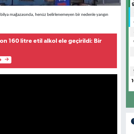
obilya mağazasında, henüz belirlenemeyen bir nedenle yangın
 160 litre etil alkol ele geçirildi: Bir
e
1