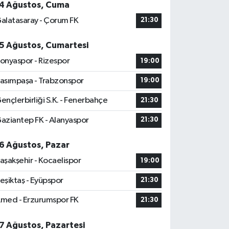
4 Ağustos, Cuma
alatasaray - Çorum FK
21:30
5 Ağustos, Cumartesi
onyaspor - Rizespor
19:00
asımpaşa - Trabzonspor
19:00
ençlerbirliği S.K. - Fenerbahçe
21:30
aziantep FK - Alanyaspor
21:30
6 Ağustos, Pazar
aşakşehir - Kocaelispor
19:00
eşiktaş - Eyüpspor
21:30
med - Erzurumspor FK
21:30
7 Ağustos, Pazartesi