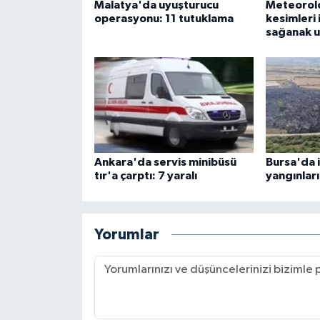
Malatya'da uyuşturucu
Meteorol
operasyonu: 11 tutuklama
kesimleri 
sağanak u
Ankara'da servis minibüsü
Bursa'da i
tır'a çarptı: 7 yaralı
yangınları
Yorumlar