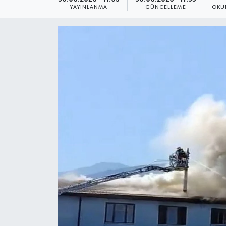
YAYINLANMA
GÜNCELLEME
OKU
Yaşam
Anali̇z
Bi̇li̇m & Teknoloji̇
Dünya
Eği̇ti̇m