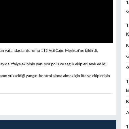
1
G
1
K
K
an vatandaşlar durumu 112 Acil Çağrı Merkezi'ne bildirdi.
G
da itfaiye ekibinin yanı sıra polis ve sağlık ekipleri sevk edildi.
G
n yükseldiği yangını kontrol altına almak için itfaiye ekiplerinin
1
B
B
A
1