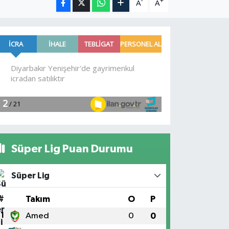
-
+
A
A
Süper Lig Puan Durumu
Süper Lig
#
Takım
O
P
1
Amed
0
0