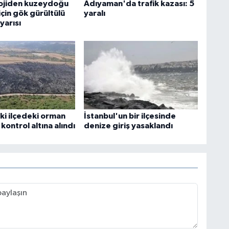
ojiden kuzeydoğu
Adıyaman'da trafik kazası: 5
için gök gürültülü
yaralı
yarısı
ki ilçedeki orman
İstanbul'un bir ilçesinde
 kontrol altına alındı
denize giriş yasaklandı