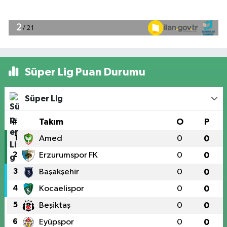
Süper Lig Puan Durumu
Süper Lig
#
Takım
O
P
1
Amed
0
0
2
Erzurumspor FK
0
0
3
Başakşehir
0
0
4
Kocaelispor
0
0
5
Beşiktaş
0
0
6
Eyüpspor
0
0