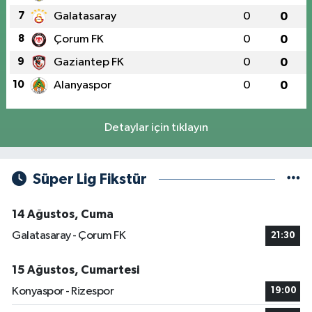
7
Galatasaray
0
0
8
Çorum FK
0
0
9
Gaziantep FK
0
0
10
Alanyaspor
0
0
Detaylar için tıklayın
Süper Lig Fikstür
14 Ağustos, Cuma
Galatasaray - Çorum FK
21:30
15 Ağustos, Cumartesi
Konyaspor - Rizespor
19:00