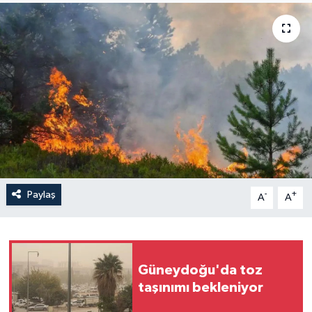
Yaşam
Anali̇z
Bi̇li̇m & Teknoloji̇
Dünya
Eği̇ti̇m
Paylaş
-
+
A
A
Güneydoğu'da toz
taşınımı bekleniyor