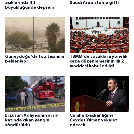
açıklarında 4,1
Suudi Arabistan'a gitti
büyüklüğünde deprem
Güneydoğu'da toz taşınımı
TBMM'de çocuklara yönelik
bekleniyor
ceza düzenlemesinin ilk 2
maddesi kabul edildi
Erzurum Adliyesinin arşiv
Cumhurbaşkanlığına
katında çıkan yangın
Cevdet Yılmaz vekalet
söndürüldü
edecek