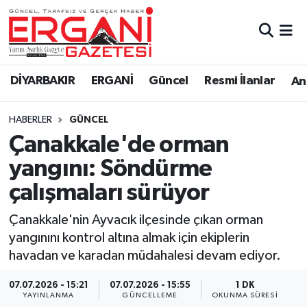
DİYARBAKIR
BİSMİL
Ergani Nöbetçi Eczaneler
DİYARBAKIR
ERGANİ
Güncel
Resmi İlanlar
Ana
BAĞLAR
ERGANİ
Ergani Hava Durumu
HABERLER
GÜNCEL
Güncel
Ergani Trafik Yoğunluk Haritası
Çanakkale'de orman
Eği̇ti̇m
Süper Lig Puan Durumu ve Fikstür
yangını: Söndürme
çalışmaları sürüyor
Resmi İlanlar
Tüm Manşetler
Çanakkale'nin Ayvacık ilçesinde çıkan orman
Sağlık
Son Dakika Haberleri
yangınını kontrol altına almak için ekiplerin
havadan ve karadan müdahalesi devam ediyor.
Si̇yaset
Haber Arşivi
07.07.2026 - 15:21
07.07.2026 - 15:55
1 DK
Spor
YAYINLANMA
GÜNCELLEME
OKUNMA SÜRESI