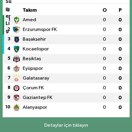
#
Takım
O
P
1
Amed
0
0
2
Erzurumspor FK
0
0
3
Başakşehir
0
0
4
Kocaelispor
0
0
5
Beşiktaş
0
0
6
Eyüpspor
0
0
7
Galatasaray
0
0
8
Çorum FK
0
0
9
Gaziantep FK
0
0
10
Alanyaspor
0
0
Detaylar için tıklayın