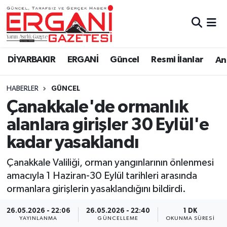
DİYARBAKIR
BİSMİL
Ergani Nöbetçi Eczaneler
DİYARBAKIR
ERGANİ
Güncel
Resmi İlanlar
Ana
BAĞLAR
ERGANİ
Ergani Hava Durumu
HABERLER
GÜNCEL
Güncel
Ergani Trafik Yoğunluk Haritası
Çanakkale'de ormanlık
Eği̇ti̇m
Süper Lig Puan Durumu ve Fikstür
alanlara girişler 30 Eylül'e
kadar yasaklandı
Resmi İlanlar
Tüm Manşetler
Çanakkale Valiliği, orman yangınlarının önlenmesi
Sağlık
Son Dakika Haberleri
amacıyla 1 Haziran-30 Eylül tarihleri arasında
ormanlara girişlerin yasaklandığını bildirdi.
Si̇yaset
Haber Arşivi
26.05.2026 - 22:06
26.05.2026 - 22:40
1 DK
Spor
YAYINLANMA
GÜNCELLEME
OKUNMA SÜRESI