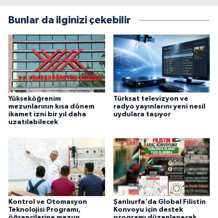
Bunlar da ilginizi çekebilir
Yükseköğrenim
Türksat televizyon ve
mezunlarının kısa dönem
radyo yayınlarını yeni nesil
ikamet izni bir yıl daha
uydulara taşıyor
uzatılabilecek
Kontrol ve Otomasyon
Şanlıurfa'da Global Filistin
Teknolojisi Programı,
Konvoyu için destek
öğrencilerine mezun
programı düzenlenecek