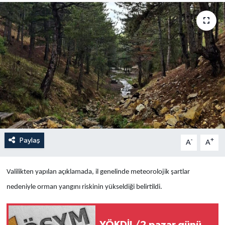
Yaşam
Anali̇z
Bi̇li̇m & Teknoloji̇
Dünya
Eği̇ti̇m
Paylaş
-
+
A
A
Valilikten yapılan açıklamada, il genelinde meteorolojik şartlar
nedeniyle orman yangını riskinin yükseldiği belirtildi.
YÖKDİL/2 pazar günü