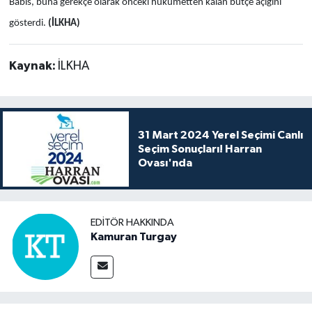
Babis, buna gerekçe olarak önceki hükümetten kalan bütçe açığını
gösterdi.
(İLKHA)
Kaynak:
İLKHA
31 Mart 2024 Yerel Seçimi Canlı
Seçim Sonuçları! Harran
Ovası'nda
EDITÖR HAKKINDA
Kamuran Turgay