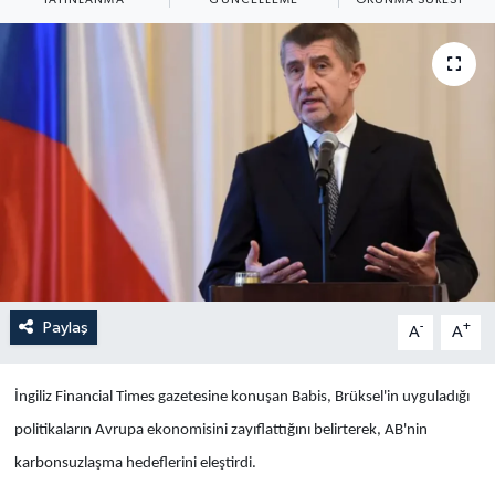
Yaşam
Anali̇z
Bi̇li̇m & Teknoloji̇
Dünya
Eği̇ti̇m
Paylaş
-
+
A
A
İngiliz Financial Times gazetesine konuşan Babis, Brüksel'in uyguladığı
politikaların Avrupa ekonomisini zayıflattığını belirterek, AB'nin
karbonsuzlaşma hedeflerini eleştirdi.