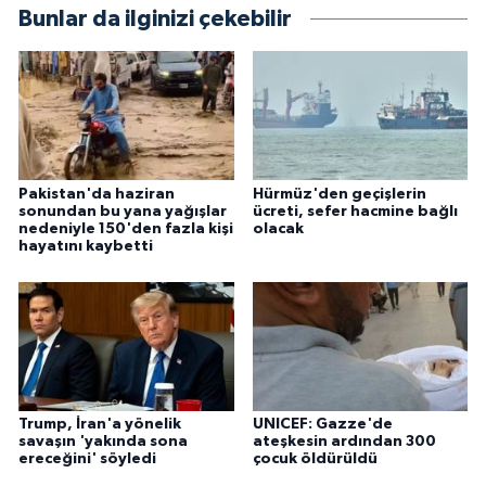
Bunlar da ilginizi çekebilir
Pakistan'da haziran
Hürmüz'den geçişlerin
sonundan bu yana yağışlar
ücreti, sefer hacmine bağlı
nedeniyle 150'den fazla kişi
olacak
hayatını kaybetti
Trump, İran'a yönelik
UNICEF: Gazze'de
savaşın 'yakında sona
ateşkesin ardından 300
ereceğini' söyledi
çocuk öldürüldü