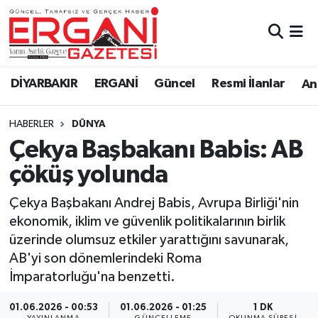
DİYARBAKIR
BİSMİL
Ergani Nöbetçi Eczaneler
DİYARBAKIR
ERGANİ
Güncel
Resmi İlanlar
Ana
BAĞLAR
ERGANİ
Ergani Hava Durumu
HABERLER
DÜNYA
Güncel
Ergani Trafik Yoğunluk Haritası
Çekya Başbakanı Babis: AB
Eği̇ti̇m
Süper Lig Puan Durumu ve Fikstür
çöküş yolunda
Resmi İlanlar
Tüm Manşetler
Çekya Başbakanı Andrej Babis, Avrupa Birliği'nin
ekonomik, iklim ve güvenlik politikalarının birlik
Sağlık
Son Dakika Haberleri
üzerinde olumsuz etkiler yarattığını savunarak,
AB'yi son dönemlerindeki Roma
Si̇yaset
Haber Arşivi
İmparatorluğu'na benzetti.
Spor
01.06.2026 - 00:53
01.06.2026 - 01:25
1 DK
YAYINLANMA
GÜNCELLEME
OKUNMA SÜRESI