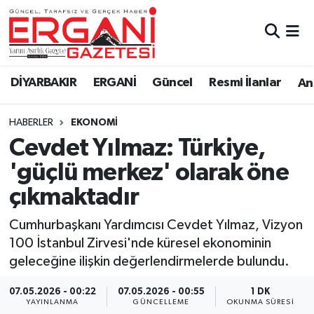
DİYARBAKIR
BİSMİL
Ergani Nöbetçi Eczaneler
DİYARBAKIR
ERGANİ
Güncel
Resmi İlanlar
Ana
BAĞLAR
ERGANİ
Ergani Hava Durumu
HABERLER
EKONOMİ
Güncel
Ergani Trafik Yoğunluk Haritası
Cevdet Yılmaz: Türkiye,
Eği̇ti̇m
Süper Lig Puan Durumu ve Fikstür
'güçlü merkez' olarak öne
çıkmaktadır
Resmi İlanlar
Tüm Manşetler
Cumhurbaşkanı Yardımcısı Cevdet Yılmaz, Vizyon
Sağlık
Son Dakika Haberleri
100 İstanbul Zirvesi'nde küresel ekonominin
geleceğine ilişkin değerlendirmelerde bulundu.
Si̇yaset
Haber Arşivi
07.05.2026 - 00:22
07.05.2026 - 00:55
1 DK
Spor
YAYINLANMA
GÜNCELLEME
OKUNMA SÜRESI