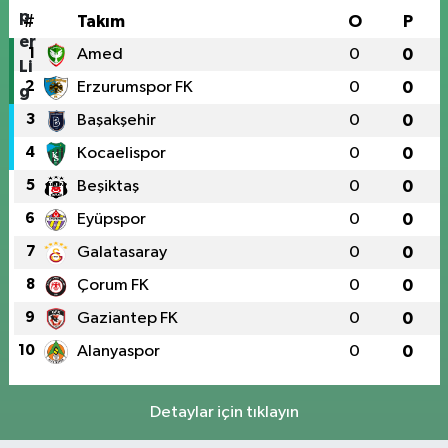
#
Takım
O
P
1
Amed
0
0
2
Erzurumspor FK
0
0
3
Başakşehir
0
0
4
Kocaelispor
0
0
5
Beşiktaş
0
0
6
Eyüpspor
0
0
7
Galatasaray
0
0
8
Çorum FK
0
0
9
Gaziantep FK
0
0
10
Alanyaspor
0
0
Detaylar için tıklayın