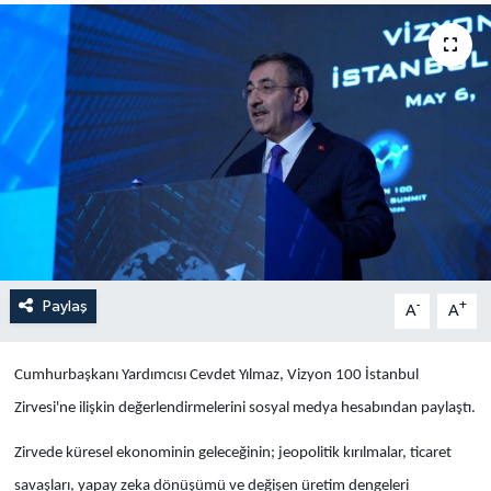
Yaşam
Anali̇z
Bi̇li̇m & Teknoloji̇
Dünya
Eği̇ti̇m
Paylaş
-
+
A
A
Cumhurbaşkanı Yardımcısı Cevdet Yılmaz, Vizyon 100 İstanbul
Zirvesi'ne ilişkin değerlendirmelerini sosyal medya hesabından paylaştı.
Zirvede küresel ekonominin geleceğinin; jeopolitik kırılmalar, ticaret
savaşları, yapay zeka dönüşümü ve değişen üretim dengeleri