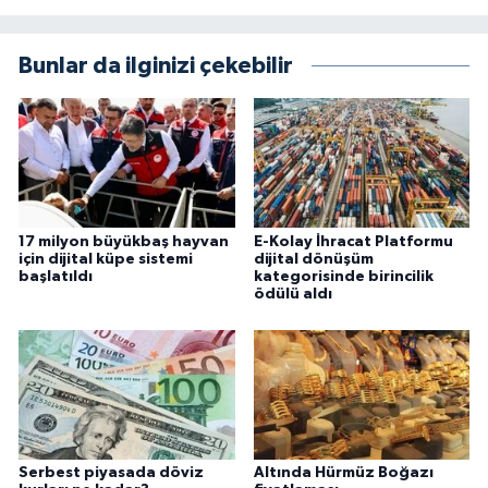
Bunlar da ilginizi çekebilir
17 milyon büyükbaş hayvan
E-Kolay İhracat Platformu
için dijital küpe sistemi
dijital dönüşüm
başlatıldı
kategorisinde birincilik
ödülü aldı
Serbest piyasada döviz
Altında Hürmüz Boğazı