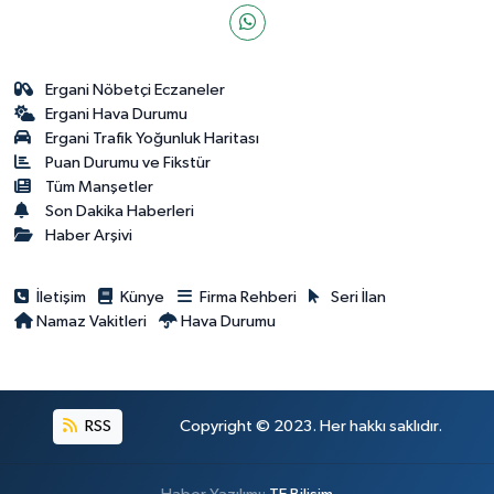
Ergani Nöbetçi Eczaneler
Ergani Hava Durumu
Ergani Trafik Yoğunluk Haritası
Puan Durumu ve Fikstür
Tüm Manşetler
Son Dakika Haberleri
Haber Arşivi
İletişim
Künye
Firma Rehberi
Seri İlan
Namaz Vakitleri
Hava Durumu
RSS
Copyright © 2023. Her hakkı saklıdır.