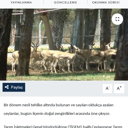
YAYINLANMA
GÜNCELLEME
OKUNMA SÜRESI
Yaşam
Anali̇z
Bi̇li̇m & Teknoloji̇
Dünya
Eği̇ti̇m
Paylaş
-
+
A
A
Bir dönem nesli tehlike altında bulunan ve sayıları oldukça azalan
ceylanlar, bugün ilçenin doğal zenginlikleri arasında öne çıkıyor.
Tarım İşletmeleri Genel Müdürlüğüne (TİGEM) bağlı Ceylanpınar Tarım