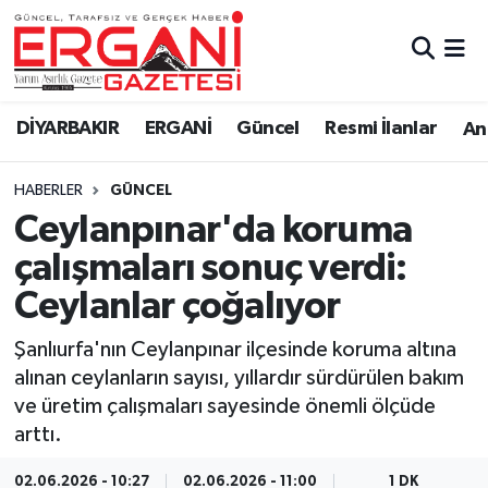
DİYARBAKIR
BİSMİL
Ergani Nöbetçi Eczaneler
DİYARBAKIR
ERGANİ
Güncel
Resmi İlanlar
Ana
BAĞLAR
ERGANİ
Ergani Hava Durumu
HABERLER
GÜNCEL
Güncel
Ergani Trafik Yoğunluk Haritası
Ceylanpınar'da koruma
Eği̇ti̇m
Süper Lig Puan Durumu ve Fikstür
çalışmaları sonuç verdi:
Ceylanlar çoğalıyor
Resmi İlanlar
Tüm Manşetler
Şanlıurfa'nın Ceylanpınar ilçesinde koruma altına
Sağlık
Son Dakika Haberleri
alınan ceylanların sayısı, yıllardır sürdürülen bakım
ve üretim çalışmaları sayesinde önemli ölçüde
Si̇yaset
Haber Arşivi
arttı.
Spor
02.06.2026 - 10:27
02.06.2026 - 11:00
1 DK