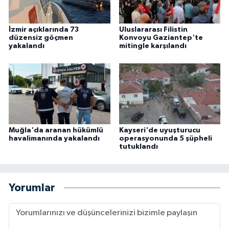
İzmir açıklarında 73
Uluslararası Filistin
düzensiz göçmen
Konvoyu Gaziantep'te
yakalandı
mitingle karşılandı
Muğla'da aranan hükümlü
Kayseri'de uyuşturucu
havalimanında yakalandı
operasyonunda 5 şüpheli
tutuklandı
Yorumlar