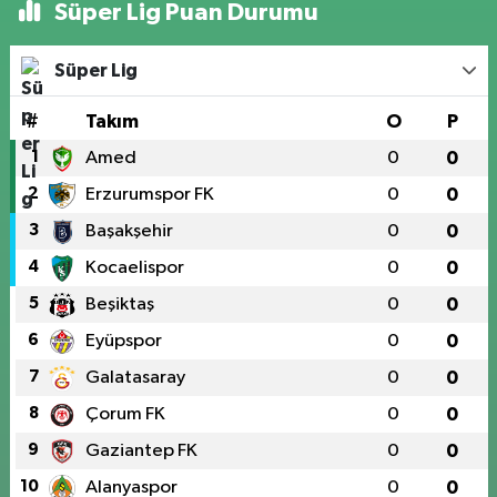
Süper Lig Puan Durumu
Süper Lig
#
Takım
O
P
1
Amed
0
0
2
Erzurumspor FK
0
0
3
Başakşehir
0
0
4
Kocaelispor
0
0
5
Beşiktaş
0
0
6
Eyüpspor
0
0
7
Galatasaray
0
0
8
Çorum FK
0
0
9
Gaziantep FK
0
0
10
Alanyaspor
0
0