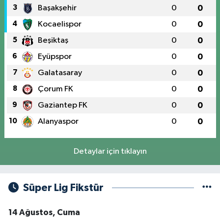
3
Başakşehir
0
0
4
Kocaelispor
0
0
5
Beşiktaş
0
0
6
Eyüpspor
0
0
7
Galatasaray
0
0
8
Çorum FK
0
0
9
Gaziantep FK
0
0
10
Alanyaspor
0
0
Detaylar için tıklayın
Süper Lig Fikstür
14 Ağustos, Cuma