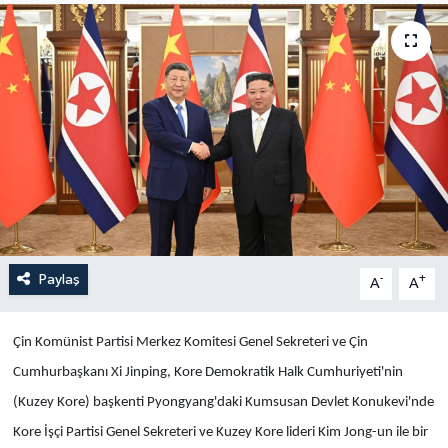
Yaşam
Anali̇z
Bi̇li̇m & Teknoloji̇
Dünya
Eği̇ti̇m
Paylaş
-
+
A
A
Çin Komünist Partisi Merkez Komitesi Genel Sekreteri ve Çin
Cumhurbaşkanı Xi Jinping, Kore Demokratik Halk Cumhuriyeti'nin
(Kuzey Kore) başkenti Pyongyang'daki Kumsusan Devlet Konukevi'nde
Kore İşçi Partisi Genel Sekreteri ve Kuzey Kore lideri Kim Jong-un ile bir