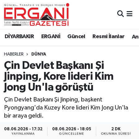
DİYARBAKIR
BİSMİL
Ergani Nöbetçi Eczaneler
DİYARBAKIR
ERGANİ
Güncel
Resmi İlanlar
Ana
BAĞLAR
ERGANİ
Ergani Hava Durumu
HABERLER
DÜNYA
Güncel
Ergani Trafik Yoğunluk Haritası
Çin Devlet Başkanı Şi
Eği̇ti̇m
Süper Lig Puan Durumu ve Fikstür
Jinping, Kore lideri Kim
Jong Un'la görüştü
Resmi İlanlar
Tüm Manşetler
Çin Devlet Başkanı Şi Jinping, başkent
Sağlık
Son Dakika Haberleri
Pyongyang'da Kuzey Kore lideri Kim Jong Un'la
bir araya geldi.
Si̇yaset
Haber Arşivi
08.06.2026 - 17:32
08.06.2026 - 18:05
2 DK
Spor
YAYINLANMA
GÜNCELLEME
OKUNMA SÜRESI