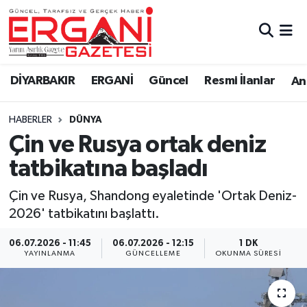
DİYARBAKIR
BİSMİL
Ergani Nöbetçi Eczaneler
DİYARBAKIR
ERGANİ
Güncel
Resmi İlanlar
Ana
BAĞLAR
ERGANİ
Ergani Hava Durumu
HABERLER
DÜNYA
Güncel
Ergani Trafik Yoğunluk Haritası
Çin ve Rusya ortak deniz
Eği̇ti̇m
Süper Lig Puan Durumu ve Fikstür
tatbikatına başladı
Resmi İlanlar
Tüm Manşetler
Çin ve Rusya, Shandong eyaletinde 'Ortak Deniz-
2026' tatbikatını başlattı.
Sağlık
Son Dakika Haberleri
06.07.2026 - 11:45
06.07.2026 - 12:15
1 DK
YAYINLANMA
GÜNCELLEME
OKUNMA SÜRESI
Si̇yaset
Haber Arşivi
Spor