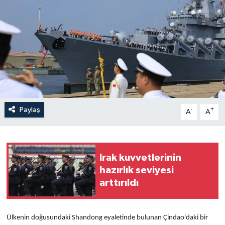
Yaşam
Anali̇z
Bi̇li̇m & Teknoloji̇
Dünya
Paylaş
-
+
A
A
Eği̇ti̇m
Irak kuvvetlerinin
hazırlık seviyesi
arttırıldı
Ülkenin doğusundaki Shandong eyaletinde bulunan Çindao'daki bir