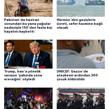
Pakistan'da haziran
Hürmüz'den geçişlerin
sonundan bu yana yağışlar
ücreti, sefer hacmine bağlı
nedeniyle 150'den fazla kişi
olacak
hayatını kaybetti
Trump, İran'a yönelik
UNICEF: Gazze'de
savaşın 'yakında sona
ateşkesin ardından 300
ereceğini' söyledi
çocuk öldürüldü