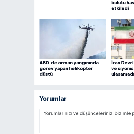
bulutu ha
etkiledi
ABD'de orman yangınında
İran Devr
görev yapan helikopter
ve siyonis
düştü
ulaşamad
Yorumlar