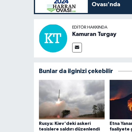
Ovası'nda
EDITÖR HAKKINDA
Kamuran Turgay
Bunlar da ilginizi çekebilir
Rusya: Kiev'deki askeri
Etna Yana
tesislere saldırı düzenlendi
faaliyete 