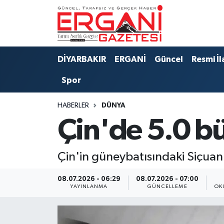
DİYARBAKIR
BİSMİL
Ergani Nöbetçi Eczaneler
DİYARBAKIR
ERGANİ
Güncel
Resmi İl
BAĞLAR
ERGANİ
Ergani Hava Durumu
Spor
Güncel
Ergani Trafik Yoğunluk Haritası
HABERLER
DÜNYA
Eği̇ti̇m
Süper Lig Puan Durumu ve Fikstür
Çin'de 5.0 b
Resmi İlanlar
Tüm Manşetler
Çin'in güneybatısındaki Siçuan
Sağlık
Son Dakika Haberleri
08.07.2026 - 06:29
08.07.2026 - 07:00
YAYINLANMA
GÜNCELLEME
OK
Si̇yaset
Haber Arşivi
Spor