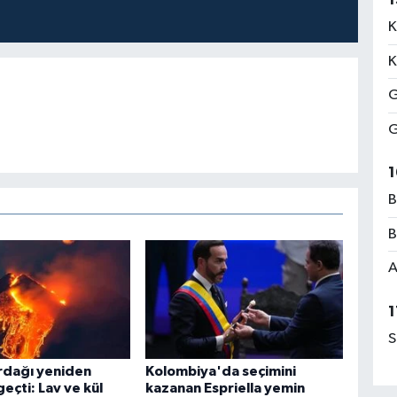
K
K
G
G
1
B
B
A
1
S
rdağı yeniden
Kolombiya'da seçimini
geçti: Lav ve kül
kazanan Espriella yemin