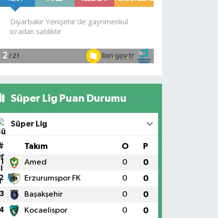
Süper Lig Puan Durumu
Süper Lig
#
Takım
O
P
1
Amed
0
0
2
Erzurumspor FK
0
0
3
Başakşehir
0
0
4
Kocaelispor
0
0