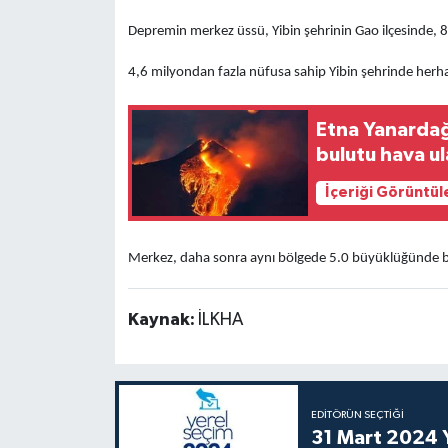
Depremin merkez üssü, Yibin şehrinin Gao ilçesinde, 8 
4,6 milyondan fazla nüfusa sahip Yibin şehrinde herhan
Etna Yanardağı
bulutu hava ul
İçeriği Görüntül
Merkez, daha sonra aynı bölgede 5.0 büyüklüğünde bi
Kaynak:
İLKHA
EDITÖRÜN SEÇTIĞI
31 Mart 2024 Y