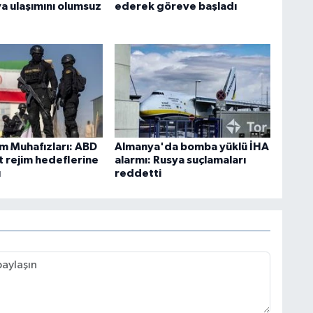
va ulaşımını olumsuz
ederek göreve başladı
im Muhafızları: ABD
Almanya'da bomba yüklü İHA
t rejim hedeflerine
alarmı: Rusya suçlamaları
ı
reddetti