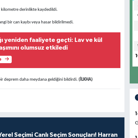
kilometre derinlikte kaydedildi.
gi bir can kaybı veya hasar bildirilmedi.
 yeniden faaliyete geçti: Lav ve kül
aşımını olumsuz etkiledi
1
e
r deprem daha meydana geldiğini bildirdi.
(İLKHA)
1
G
erel Seçimi Canlı Seçim Sonuçları! Harran
1