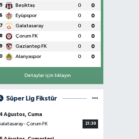
5
Beşiktaş
0
0
6
Eyüpspor
0
0
7
Galatasaray
0
0
8
Çorum FK
0
0
9
Gaziantep FK
0
0
0
Alanyaspor
0
0
Detaylar için tıklayın
Süper Lig Fikstür
4 Ağustos, Cuma
alatasaray - Çorum FK
21:30
5 Ağustos, Cumartesi