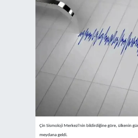
Yaşam
Anali̇z
Bi̇li̇m & Teknoloji̇
Dünya
Eği̇ti̇m
Çin Sismoloji Merkezi'nin bildirdiğine göre, ülkenin 
meydana geldi.