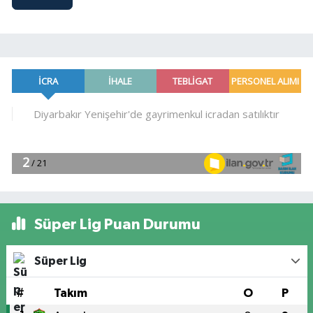
Süper Lig Puan Durumu
Süper Lig
#
Takım
O
P