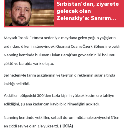
Sırbistan'dan, ziyarete
gelecek olan
Zelenskiy'e: Sanırım
istediğini alamayacak
Maysak Tropik Fırtınası nedeniyle meydana gelen y
oğun yağışların
ardından, ülkenin güneyindeki Guangşi Cuang Özerk Bölgesi'ne bağlı
Nanning kentinde bulunan Liulan Barajı'nın gövdesinin iki bölümü
çöktü ve barajda yarık oluştu.
Sel nedeniyle tarım arazilerinin ve telefon direklerinin sular altında
kaldığı belirtildi.
Yetkililer, bölgedeki 300'den fazla kişinin yüksek kesimlere tahliye
edildiğini, şu ana kadar can kaybı bildirilmediğini açıkladı.
Nanning kentinde yetkililer, sel acil durum müdahale seviyesini 3'ten
en ciddi seviye olan 1'e yükseltti.
(İLKHA)