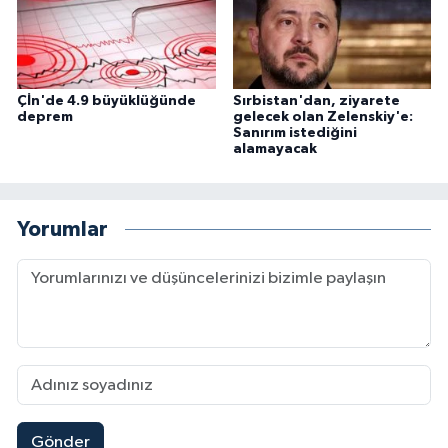
Çİn'de 4.9 büyüklüğünde
Sırbistan'dan, ziyarete
deprem
gelecek olan Zelenskiy'e:
Sanırım istediğini
alamayacak
Yorumlar
Gönder