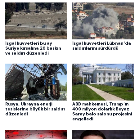
İşgal kuvvetleri bu ay
İşgal kuvvetleri Lübnan'da
Suriye kırsalına 20 baskın
saldırılarını sürdürdü
ve saldırı düzenledi
Rusya, Ukrayna enerji
ABD mahkemesi, Trump'ın
tesislerine büyük bir saldırı
400 milyon dolarlık Beyaz
düzenledi
Saray balo salonu projesini
engelledi