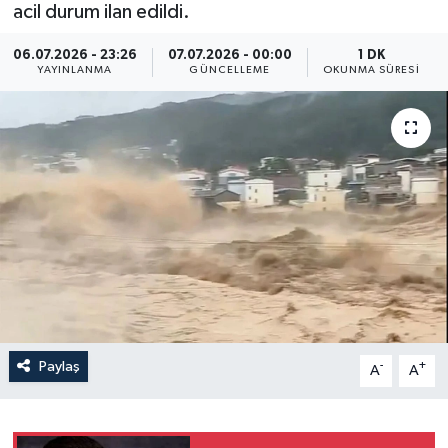
acil durum ilan edildi.
Yaşam
06.07.2026 - 23:26
07.07.2026 - 00:00
1 DK
YAYINLANMA
GÜNCELLEME
OKUNMA SÜRESI
Anali̇z
Bi̇li̇m & Teknoloji̇
Dünya
Eği̇ti̇m
Paylaş
-
+
A
A