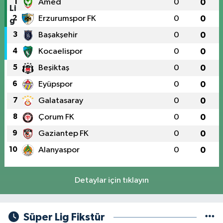
1
Amed
0
0
2
Erzurumspor FK
0
0
3
Başakşehir
0
0
4
Kocaelispor
0
0
5
Beşiktaş
0
0
6
Eyüpspor
0
0
7
Galatasaray
0
0
8
Çorum FK
0
0
9
Gaziantep FK
0
0
10
Alanyaspor
0
0
Detaylar için tıklayın
Süper Lig Fikstür