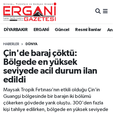
DİYARBAKIR
BİSMİL
Ergani Nöbetçi Eczaneler
DİYARBAKIR
ERGANİ
Güncel
Resmi İlanlar
Ana
BAĞLAR
ERGANİ
Ergani Hava Durumu
HABERLER
DÜNYA
Güncel
Ergani Trafik Yoğunluk Haritası
Çin'de baraj çöktü:
Eği̇ti̇m
Süper Lig Puan Durumu ve Fikstür
Bölgede en yüksek
seviyede acil durum ilan
Resmi İlanlar
Tüm Manşetler
edildi
Sağlık
Son Dakika Haberleri
Maysak Tropik Fırtınası'nın etkili olduğu Çin'in
Guangşi bölgesinde bir barajın iki bölümü
Si̇yaset
Haber Arşivi
çökerken gövdede yarık oluştu. 300'den fazla
kişi tahliye edilirken, bölgede en yüksek seviyede
Spor