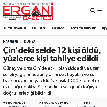
DİYARBAKIR
BİSMİL
Ergani Nöbetçi Eczaneler
DİYARBAKIR
ERGANİ
Güncel
Resmi İlanlar
Ana
BAĞLAR
ERGANİ
Ergani Hava Durumu
HABERLER
DÜNYA
Güncel
Ergani Trafik Yoğunluk Haritası
Çin'deki selde 12 kişi öldü,
Eği̇ti̇m
Süper Lig Puan Durumu ve Fikstür
yüzlerce kişi tahliye edildi
Resmi İlanlar
Tüm Manşetler
Güney ve orta Çin'de etkili olan şiddetli ve uzun
süreli yağışlar nedeniyle ani sel, heyelan ve su
Sağlık
Son Dakika Haberleri
baskını uyarıları yapıldı. Yaklaşık 1000 kilometre
uzunluğundaki yağış bandının salı günü doğuya
Si̇yaset
Haber Arşivi
doğru ilerlediği bildirildi.
Spor
23.05.2026 - 11:33
23.05.2026 - 12:05
1 DK
YAYINLANMA
GÜNCELLEME
OKUNMA SÜRESI