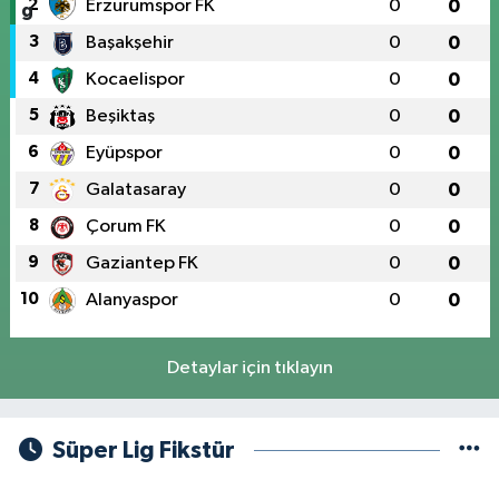
2
Erzurumspor FK
0
0
3
Başakşehir
0
0
4
Kocaelispor
0
0
5
Beşiktaş
0
0
6
Eyüpspor
0
0
7
Galatasaray
0
0
8
Çorum FK
0
0
9
Gaziantep FK
0
0
10
Alanyaspor
0
0
Detaylar için tıklayın
Süper Lig Fikstür