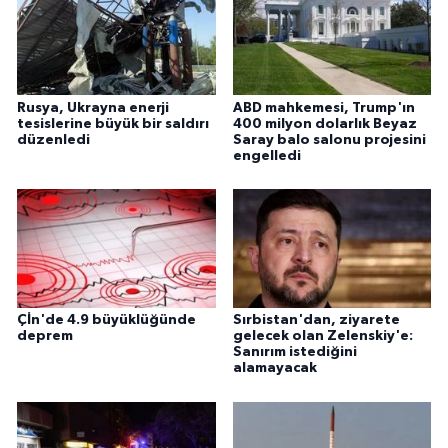
Rusya, Ukrayna enerji
ABD mahkemesi, Trump'ın
tesislerine büyük bir saldırı
400 milyon dolarlık Beyaz
düzenledi
Saray balo salonu projesini
engelledi
Çİn'de 4.9 büyüklüğünde
Sırbistan'dan, ziyarete
deprem
gelecek olan Zelenskiy'e:
Sanırım istediğini
alamayacak