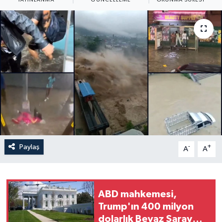
Yaşam
Anali̇z
Bi̇li̇m & Teknoloji̇
Dünya
Eği̇ti̇m
Paylaş
-
+
A
A
ABD mahkemesi,
Trump'ın 400 milyon
dolarlık Beyaz Saray