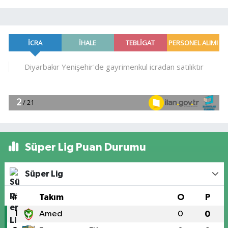
Süper Lig Puan Durumu
Süper Lig
#
Takım
O
P
1
Amed
0
0