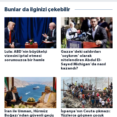
Bunlar da ilginizi çekebilir
Lula: ABD'nin büyükelçi
Gazze'deki saldırıları
vizesini iptal etmesi
'soykırım' olarak
sorumsuzca bir hamle
nitelendiren Abdul El-
Sayed Michigan'da nasıl
kazandı?
İran ile Umman, Hürmüz
İspanya'nın Ceuta çıkmazı:
Boğazı'ndan güvenli geçiş
Yüzlerce göçmen çocuk