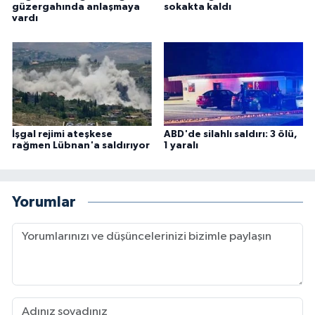
güzergahında anlaşmaya
sokakta kaldı
vardı
İşgal rejimi ateşkese
ABD'de silahlı saldırı: 3 ölü,
rağmen Lübnan'a saldırıyor
1 yaralı
Yorumlar