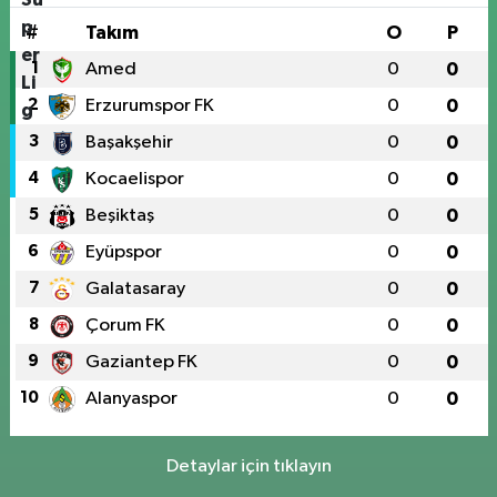
#
Takım
O
P
1
Amed
0
0
2
Erzurumspor FK
0
0
3
Başakşehir
0
0
4
Kocaelispor
0
0
5
Beşiktaş
0
0
6
Eyüpspor
0
0
7
Galatasaray
0
0
8
Çorum FK
0
0
9
Gaziantep FK
0
0
10
Alanyaspor
0
0
Detaylar için tıklayın