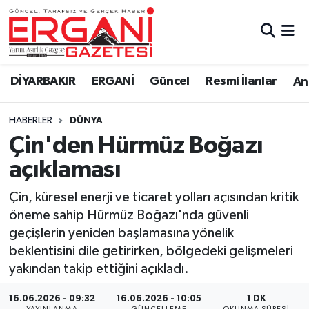
DİYARBAKIR
BİSMİL
Ergani Nöbetçi Eczaneler
DİYARBAKIR
ERGANİ
Güncel
Resmi İlanlar
Ana
BAĞLAR
ERGANİ
Ergani Hava Durumu
HABERLER
DÜNYA
Güncel
Ergani Trafik Yoğunluk Haritası
Çin'den Hürmüz Boğazı
Eği̇ti̇m
Süper Lig Puan Durumu ve Fikstür
açıklaması
Resmi İlanlar
Tüm Manşetler
Çin, küresel enerji ve ticaret yolları açısından kritik
öneme sahip Hürmüz Boğazı'nda güvenli
Sağlık
Son Dakika Haberleri
geçişlerin yeniden başlamasına yönelik
beklentisini dile getirirken, bölgedeki gelişmeleri
Si̇yaset
Haber Arşivi
yakından takip ettiğini açıkladı.
Spor
16.06.2026 - 09:32
16.06.2026 - 10:05
1 DK
YAYINLANMA
GÜNCELLEME
OKUNMA SÜRESI