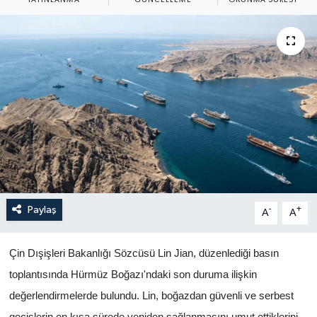
Yaşam
Anali̇z
Bi̇li̇m & Teknoloji̇
Dünya
Eği̇ti̇m
Paylaş
-
+
A
A
Çin Dışişleri Bakanlığı Sözcüsü Lin Jian, düzenlediği basın
toplantısında Hürmüz Boğazı'ndaki son duruma ilişkin
değerlendirmelerde bulundu. Lin, boğazdan güvenli ve serbest
geçişlerin en kısa sürede yeniden sağlanmasını umut ettiklerini