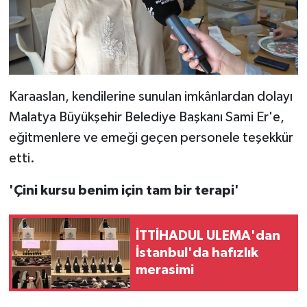
Karaaslan, kendilerine sunulan imkânlardan dolayı
Malatya Büyükşehir Belediye Başkanı Sami Er'e,
eğitmenlere ve emeği geçen personele teşekkür
etti.
'Çini kursu benim için tam bir terapi'
İTTİHADUL ULEMA'dan
İstanbul'da hafızlık
merasimi