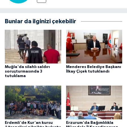
Bunlar da ilginizi çekebilir
Muğla'da silahlı saldırı
Menderes Belediye Başkanı
soruşturmasında 3
İlkay Çiçek tutuklandı
tutuklama
Erdemli'de Kur'an kursu
Erzurum'da Bağımlılıkla