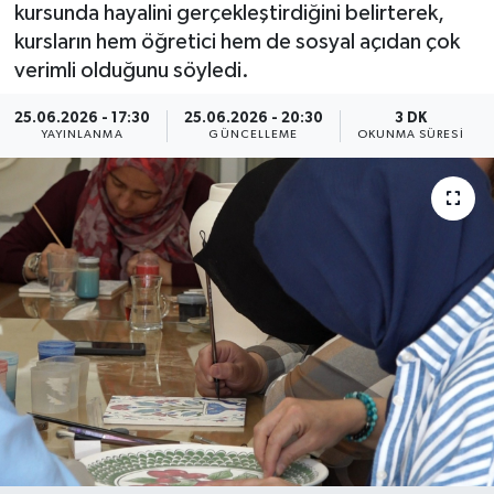
kursunda hayalini gerçekleştirdiğini belirterek,
Yaşam
kursların hem öğretici hem de sosyal açıdan çok
verimli olduğunu söyledi.
Anali̇z
25.06.2026 - 17:30
25.06.2026 - 20:30
3 DK
YAYINLANMA
GÜNCELLEME
OKUNMA SÜRESI
Bi̇li̇m & Teknoloji̇
Dünya
Eği̇ti̇m