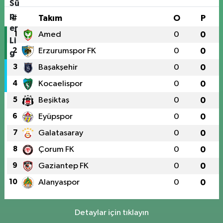
#
Takım
O
P
1
Amed
0
0
2
Erzurumspor FK
0
0
3
Başakşehir
0
0
4
Kocaelispor
0
0
5
Beşiktaş
0
0
6
Eyüpspor
0
0
7
Galatasaray
0
0
8
Çorum FK
0
0
9
Gaziantep FK
0
0
10
Alanyaspor
0
0
Detaylar için tıklayın