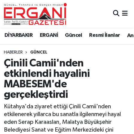
DİYARBAKIR
BİSMİL
Ergani Nöbetçi Eczaneler
DİYARBAKIR
ERGANİ
Güncel
Resmi İlanlar
Ana
BAĞLAR
ERGANİ
Ergani Hava Durumu
HABERLER
GÜNCEL
Güncel
Ergani Trafik Yoğunluk Haritası
Çinili Camii'nden
Eği̇ti̇m
Süper Lig Puan Durumu ve Fikstür
etkinlendi hayalini
MABESEM'de
Resmi İlanlar
Tüm Manşetler
gerçekleştirdi
Sağlık
Son Dakika Haberleri
Kütahya'da ziyaret ettiği Çinili Camii'nden
etkilenerek yıllarca bu sanatla ilgilenmeyi hayal
Si̇yaset
Haber Arşivi
eden Serap Karaaslan, Malatya Büyükşehir
Belediyesi Sanat ve Eğitim Merkezideki çini
Spor