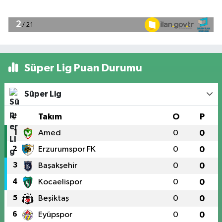
Süper Lig Puan Durumu
Süper Lig
#
Takım
O
P
1
Amed
0
0
2
Erzurumspor FK
0
0
3
Başakşehir
0
0
4
Kocaelispor
0
0
5
Beşiktaş
0
0
6
Eyüpspor
0
0