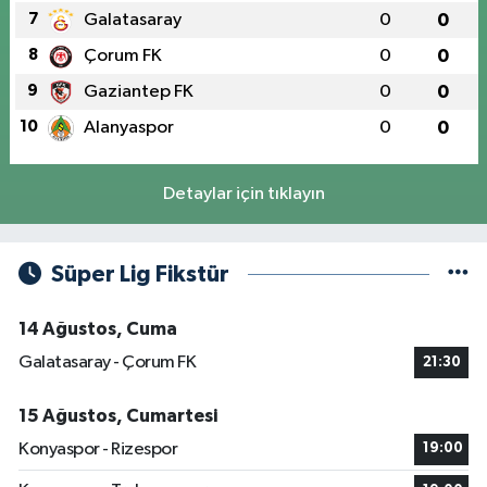
7
Galatasaray
0
0
8
Çorum FK
0
0
9
Gaziantep FK
0
0
10
Alanyaspor
0
0
Detaylar için tıklayın
Süper Lig Fikstür
14 Ağustos, Cuma
Galatasaray - Çorum FK
21:30
15 Ağustos, Cumartesi
Konyaspor - Rizespor
19:00