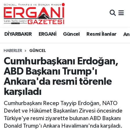
DİYARBAKIR
BİSMİL
Ergani Nöbetçi Eczaneler
DİYARBAKIR
ERGANİ
Güncel
Resmi İlanlar
Ana
BAĞLAR
ERGANİ
Ergani Hava Durumu
HABERLER
GÜNCEL
Güncel
Ergani Trafik Yoğunluk Haritası
Cumhurbaşkanı Erdoğan,
Eği̇ti̇m
Süper Lig Puan Durumu ve Fikstür
ABD Başkanı Trump'ı
Ankara'da resmi törenle
Resmi İlanlar
Tüm Manşetler
karşıladı
Sağlık
Son Dakika Haberleri
Cumhurbaşkanı Recep Tayyip Erdoğan, NATO
Devlet ve Hükümet Başkanları Zirvesi öncesinde
Si̇yaset
Haber Arşivi
Türkiye'ye resmi ziyarette bulunan ABD Başkanı
Donald Trump'ı Ankara Havalimanı'nda karşıladı.
Spor