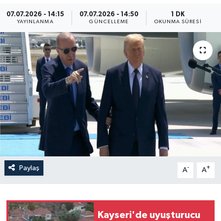
07.07.2026 - 14:15
07.07.2026 - 14:50
1 DK
Yaşam
YAYINLANMA
GÜNCELLEME
OKUNMA SÜRESI
Anali̇z
Bi̇li̇m & Teknoloji̇
Dünya
Eği̇ti̇m
Paylaş
-
+
A
A
Kayseri'de uyuşturucu