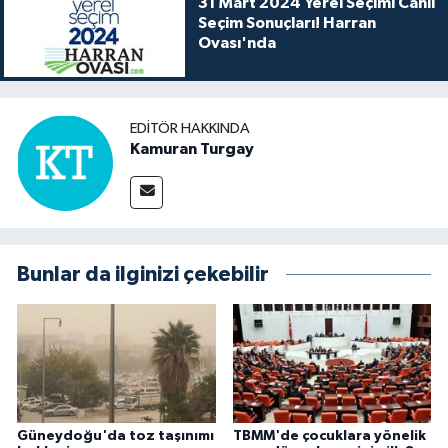
31 Mart 2024 Yerel Seçimi Canlı
Seçim Sonuçları! Harran
Ovası'nda
EDITÖR HAKKINDA
Kamuran Turgay
Bunlar da ilginizi çekebilir
Güneydoğu'da toz taşınımı
TBMM'de çocuklara yönelik