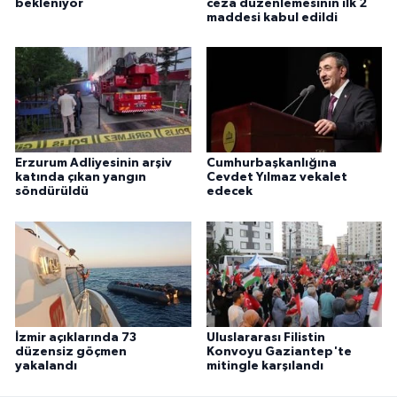
bekleniyor
ceza düzenlemesinin ilk 2
maddesi kabul edildi
Erzurum Adliyesinin arşiv
Cumhurbaşkanlığına
katında çıkan yangın
Cevdet Yılmaz vekalet
söndürüldü
edecek
İzmir açıklarında 73
Uluslararası Filistin
düzensiz göçmen
Konvoyu Gaziantep'te
yakalandı
mitingle karşılandı