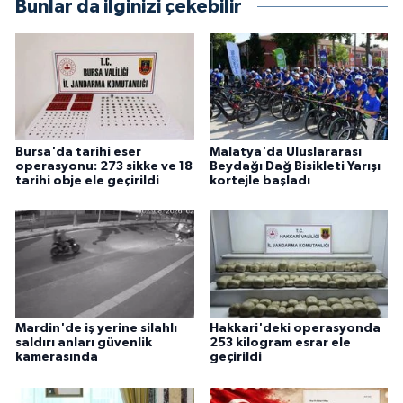
Bunlar da ilginizi çekebilir
Bursa'da tarihi eser
Malatya'da Uluslararası
operasyonu: 273 sikke ve 18
Beydağı Dağ Bisikleti Yarışı
tarihi obje ele geçirildi
kortejle başladı
Mardin'de iş yerine silahlı
Hakkari'deki operasyonda
saldırı anları güvenlik
253 kilogram esrar ele
kamerasında
geçirildi