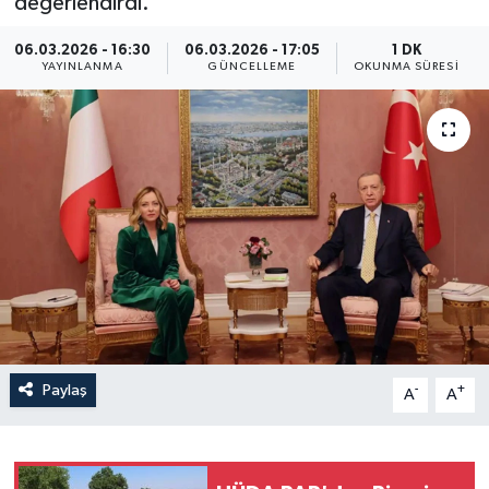
değerlendirdi.
Yaşam
06.03.2026 - 16:30
06.03.2026 - 17:05
1 DK
YAYINLANMA
GÜNCELLEME
OKUNMA SÜRESI
Anali̇z
Bi̇li̇m & Teknoloji̇
Dünya
Eği̇ti̇m
Paylaş
-
+
A
A