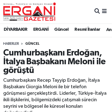
DİYARBAKIR
BİSMİL
Ergani Nöbetçi Eczaneler
DİYARBAKIR
ERGANİ
Güncel
Resmi İlanlar
Ana
BAĞLAR
ERGANİ
Ergani Hava Durumu
HABERLER
GÜNCEL
Güncel
Ergani Trafik Yoğunluk Haritası
Cumhurbaşkanı Erdoğan,
Eği̇ti̇m
Süper Lig Puan Durumu ve Fikstür
İtalya Başbakanı Meloni ile
görüştü
Resmi İlanlar
Tüm Manşetler
Cumhurbaşkanı Recep Tayyip Erdoğan, İtalya
Sağlık
Son Dakika Haberleri
Başbakanı Giorgia Meloni ile bir telefon
görüşmesi gerçekleştirdi. Liderler, Türkiye-İtalya
Si̇yaset
Haber Arşivi
ikili ilişkilerini, bölgemizdeki çatışmalı sürecin
seyrini ve bölgesel ile küresel konuları
Spor