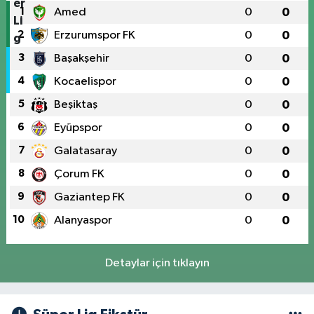
1
Amed
0
0
2
Erzurumspor FK
0
0
3
Başakşehir
0
0
4
Kocaelispor
0
0
5
Beşiktaş
0
0
6
Eyüpspor
0
0
7
Galatasaray
0
0
8
Çorum FK
0
0
9
Gaziantep FK
0
0
10
Alanyaspor
0
0
Detaylar için tıklayın