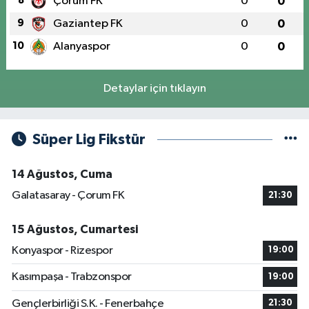
8
Çorum FK
0
0
9
Gaziantep FK
0
0
10
Alanyaspor
0
0
Detaylar için tıklayın
Süper Lig Fikstür
14 Ağustos, Cuma
Galatasaray - Çorum FK
21:30
15 Ağustos, Cumartesi
Konyaspor - Rizespor
19:00
Kasımpaşa - Trabzonspor
19:00
Gençlerbirliği S.K. - Fenerbahçe
21:30