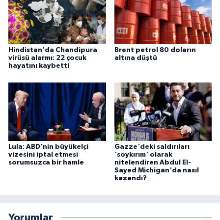
Hindistan'da Chandipura
Brent petrol 80 doların
virüsü alarmı: 22 çocuk
altına düştü
hayatını kaybetti
Lula: ABD'nin büyükelçi
Gazze'deki saldırıları
vizesini iptal etmesi
'soykırım' olarak
sorumsuzca bir hamle
nitelendiren Abdul El-
Sayed Michigan'da nasıl
kazandı?
Yorumlar