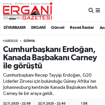
DİYARBAKIR
BİSMİL
Ergani Nöbetçi Eczaneler
DİYARBAKIR
ERGANİ
Güncel
Resmi İlanlar
Ana
BAĞLAR
ERGANİ
Ergani Hava Durumu
HABERLER
DÜNYA
Güncel
Ergani Trafik Yoğunluk Haritası
Cumhurbaşkanı Erdoğan,
Eği̇ti̇m
Süper Lig Puan Durumu ve Fikstür
Kanada Başbakanı Carney
ile görüştü
Resmi İlanlar
Tüm Manşetler
Cumhurbaşkanı Recep Tayyip Erdoğan, G20
Sağlık
Son Dakika Haberleri
Liderler Zirvesi için bulunduğu Güney Afrika'nın
Johannesburg kentinde Kanada Başbakanı Mark
Si̇yaset
Haber Arşivi
Carney ile bir araya geldi.
Spor
22.11.2025 - 22:08
22.11.2025 - 22:40
1 DK