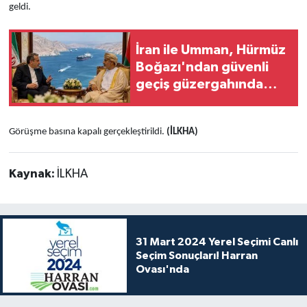
geldi.
İran ile Umman, Hürmüz
Boğazı'ndan güvenli
geçiş güzergahında
anlaşmaya vardı
Görüşme basına kapalı gerçekleştirildi.
(İLKHA)
Kaynak:
İLKHA
31 Mart 2024 Yerel Seçimi Canlı
Seçim Sonuçları! Harran
Ovası'nda