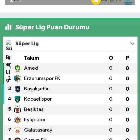
Süper Lig Puan Durumu
Süper Lig
#
Takım
O
P
1
Amed
0
0
2
Erzurumspor FK
0
0
3
Başakşehir
0
0
4
Kocaelispor
0
0
5
Beşiktaş
0
0
6
Eyüpspor
0
0
7
Galatasaray
0
0