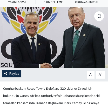
YAYINLANMA
GÜNCELLEME
OKUNMA SÜRESI
Yaşam
Anali̇z
Bi̇li̇m & Teknoloji̇
Dünya
Eği̇ti̇m
Paylaş
-
+
A
A
Cumhurbaşkanı Recep Tayyip Erdoğan, G20 Liderler Zirvesi için
bulunduğu Güney Afrika Cumhuriyeti'nin Johannesburg kentindeki
temasları kapsamında, Kanada Başbakanı Mark Carney ile bir araya