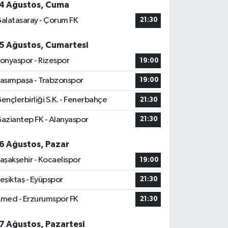
4 Ağustos, Cuma
alatasaray - Çorum FK
21:30
5 Ağustos, Cumartesi
onyaspor - Rizespor
19:00
asımpaşa - Trabzonspor
19:00
ençlerbirliği S.K. - Fenerbahçe
21:30
aziantep FK - Alanyaspor
21:30
6 Ağustos, Pazar
aşakşehir - Kocaelispor
19:00
eşiktaş - Eyüpspor
21:30
med - Erzurumspor FK
21:30
7 Ağustos, Pazartesi