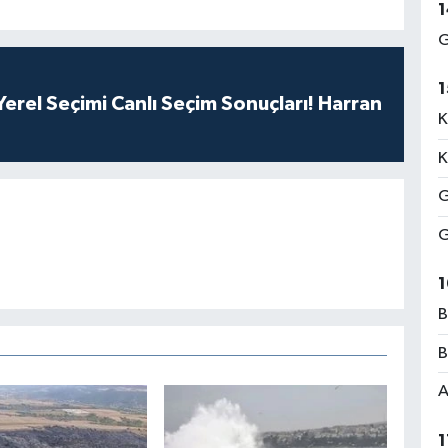
1
G
1
erel Seçimi Canlı Seçim Sonuçları! Harran
K
K
G
G
1
B
B
A
1