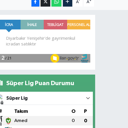
-
+
A
A
Süper Lig Puan Durumu
Süper Lig
#
Takım
O
P
1
Amed
0
0