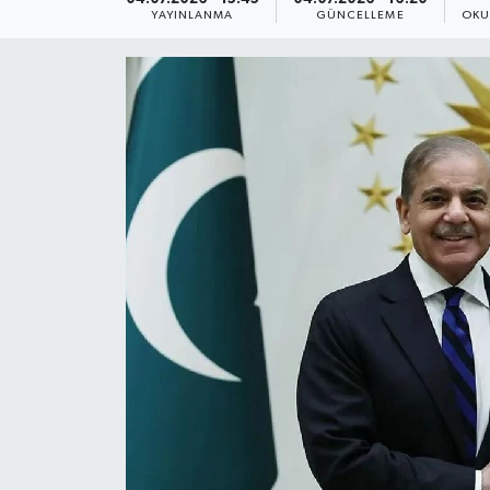
YAYINLANMA
GÜNCELLEME
OKU
Yaşam
Anali̇z
Bi̇li̇m & Teknoloji̇
Dünya
Eği̇ti̇m