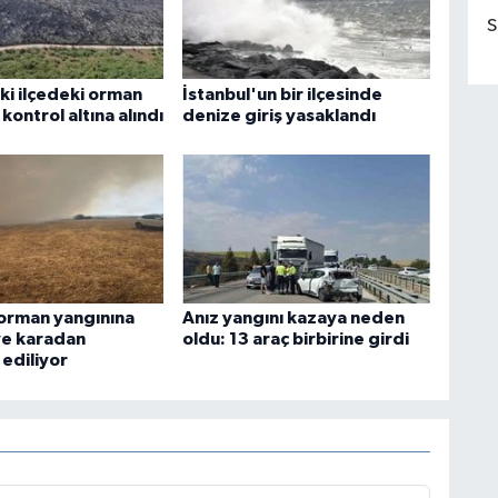
S
ki ilçedeki orman
İstanbul'un bir ilçesinde
 kontrol altına alındı
denize giriş yasaklandı
orman yangınına
Anız yangını kazaya neden
ve karadan
oldu: 13 araç birbirine girdi
ediliyor