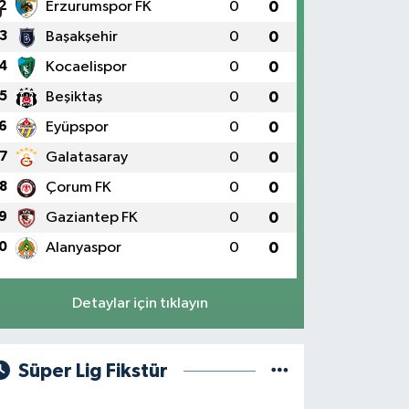
2
Erzurumspor FK
0
0
3
Başakşehir
0
0
4
Kocaelispor
0
0
5
Beşiktaş
0
0
6
Eyüpspor
0
0
7
Galatasaray
0
0
8
Çorum FK
0
0
9
Gaziantep FK
0
0
0
Alanyaspor
0
0
Detaylar için tıklayın
Süper Lig Fikstür