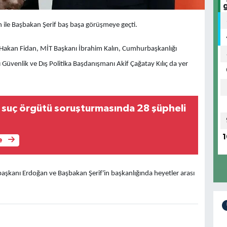
ile Başbakan Şerif baş başa görüşmeye geçti.
nı Hakan Fidan, MİT Başkanı İbrahim Kalın, Cumhurbaşkanlığı
Güvenlik ve Dış Politika Başdanışmanı Akif Çağatay Kılıç da yer
i suç örgütü soruşturmasında 28 şüpheli
1
e
kanı Erdoğan ve Başbakan Şerif'in başkanlığında heyetler arası