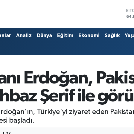
BIT
64.
DO
47,
EU
anlar
Anali̇z
Dünya
Eği̇ti̇m
Ekonomi̇
Sağlık
Yaş
55,
STE
64,
GRA
666
BİS
nı Erdoğan, Paki
13.
baz Şerif ile görü
oğan'ın, Türkiye'yi ziyaret eden Pakistan
si başladı.
1 DK