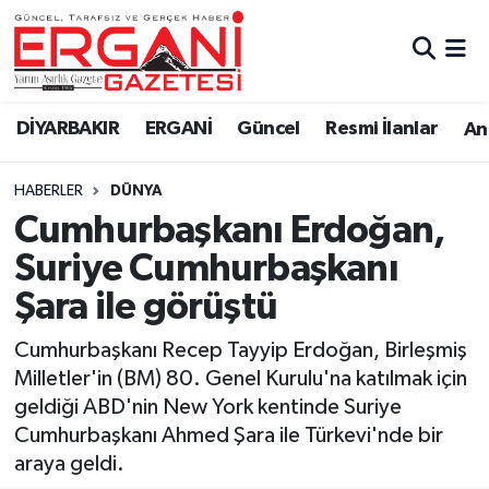
DİYARBAKIR
BİSMİL
Ergani Nöbetçi Eczaneler
DİYARBAKIR
ERGANİ
Güncel
Resmi İlanlar
Ana
BAĞLAR
ERGANİ
Ergani Hava Durumu
HABERLER
DÜNYA
Güncel
Ergani Trafik Yoğunluk Haritası
Cumhurbaşkanı Erdoğan,
Eği̇ti̇m
Süper Lig Puan Durumu ve Fikstür
Suriye Cumhurbaşkanı
Şara ile görüştü
Resmi İlanlar
Tüm Manşetler
Cumhurbaşkanı Recep Tayyip Erdoğan, Birleşmiş
Sağlık
Son Dakika Haberleri
Milletler'in (BM) 80. Genel Kurulu'na katılmak için
geldiği ABD'nin New York kentinde Suriye
Si̇yaset
Haber Arşivi
Cumhurbaşkanı Ahmed Şara ile Türkevi'nde bir
araya geldi.
Spor