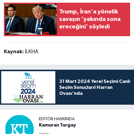
Trump, İran'a yönelik
savaşın 'yakında sona
ereceğini' söyledi
Kaynak:
İLKHA
31 Mart 2024 Yerel Seçimi Canlı
Seçim Sonuçları! Harran
Ovası'nda
EDITÖR HAKKINDA
Kamuran Turgay