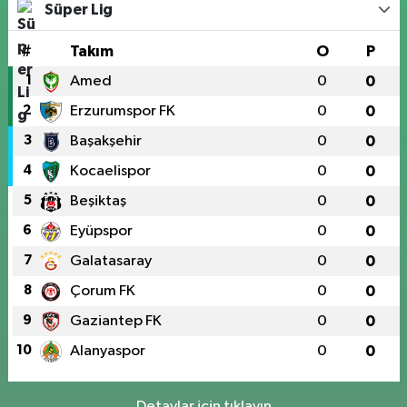
Süper Lig
#
Takım
O
P
1
Amed
0
0
2
Erzurumspor FK
0
0
3
Başakşehir
0
0
4
Kocaelispor
0
0
5
Beşiktaş
0
0
6
Eyüpspor
0
0
7
Galatasaray
0
0
8
Çorum FK
0
0
9
Gaziantep FK
0
0
10
Alanyaspor
0
0
Detaylar için tıklayın