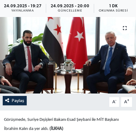
24.09.2025 - 19:27
24.09.2025 - 20:00
1 DK
Yaşam
YAYINLANMA
GÜNCELLEME
OKUNMA SÜRESI
Anali̇z
Bi̇li̇m & Teknoloji̇
Dünya
Eği̇ti̇m
Paylaş
-
+
A
A
Görüşmede, Suriye Dışişleri Bakanı Esad Şeybani ile MİT Başkanı
İbrahim Kalın da yer aldı.
(İLKHA)