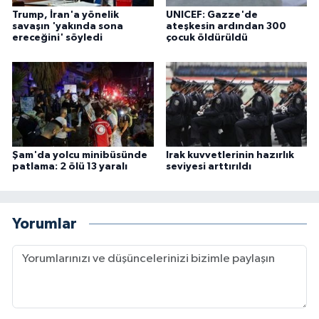
Trump, İran'a yönelik
UNICEF: Gazze'de
savaşın 'yakında sona
ateşkesin ardından 300
ereceğini' söyledi
çocuk öldürüldü
Şam'da yolcu minibüsünde
Irak kuvvetlerinin hazırlık
patlama: 2 ölü 13 yaralı
seviyesi arttırıldı
Yorumlar