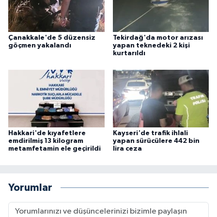
Çanakkale'de 5 düzensiz
Tekirdağ'da motor arızası
göçmen yakalandı
yapan teknedeki 2 kişi
kurtarıldı
Hakkari'de kıyafetlere
Kayseri'de trafik ihlali
emdirilmiş 13 kilogram
yapan sürücülere 442 bin
metamfetamin ele geçirildi
lira ceza
Yorumlar