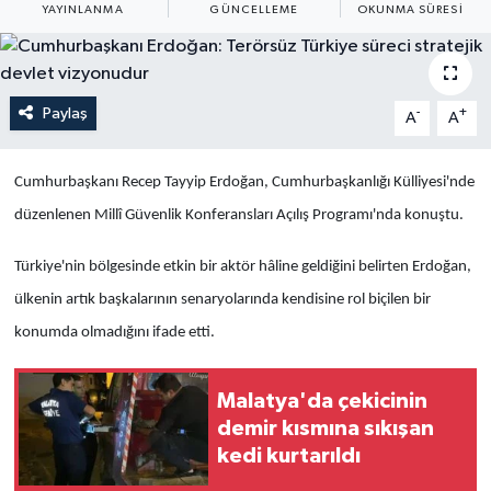
YAYINLANMA
GÜNCELLEME
OKUNMA SÜRESI
Yaşam
Anali̇z
Paylaş
-
+
A
A
Bi̇li̇m & Teknoloji̇
Cumhurbaşkanı Recep Tayyip Erdoğan, Cumhurbaşkanlığı Külliyesi'nde
Dünya
düzenlenen Millî Güvenlik Konferansları Açılış Programı'nda konuştu.
Eği̇ti̇m
Türkiye'nin bölgesinde etkin bir aktör hâline geldiğini belirten Erdoğan,
ülkenin artık başkalarının senaryolarında kendisine rol biçilen bir
konumda olmadığını ifade etti.
Malatya'da çekicinin
demir kısmına sıkışan
kedi kurtarıldı