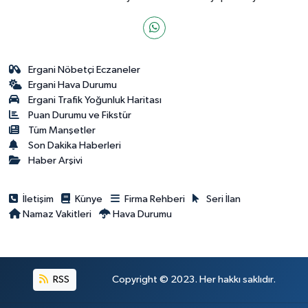
Ergani Nöbetçi Eczaneler
Ergani Hava Durumu
Ergani Trafik Yoğunluk Haritası
Puan Durumu ve Fikstür
Tüm Manşetler
Son Dakika Haberleri
Haber Arşivi
İletişim
Künye
Firma Rehberi
Seri İlan
Namaz Vakitleri
Hava Durumu
RSS
Copyright © 2023. Her hakkı saklıdır.