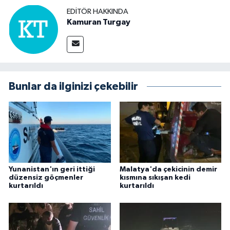
EDITÖR HAKKINDA
Kamuran Turgay
Bunlar da ilginizi çekebilir
Yunanistan'ın geri ittiği
Malatya'da çekicinin demir
düzensiz göçmenler
kısmına sıkışan kedi
kurtarıldı
kurtarıldı