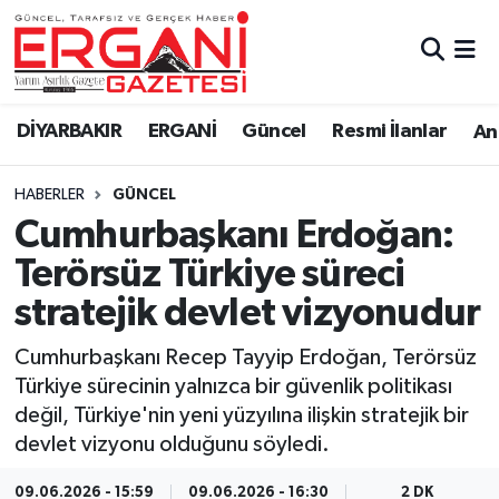
DİYARBAKIR
BİSMİL
Ergani Nöbetçi Eczaneler
DİYARBAKIR
ERGANİ
Güncel
Resmi İlanlar
Ana
BAĞLAR
ERGANİ
Ergani Hava Durumu
HABERLER
GÜNCEL
Güncel
Ergani Trafik Yoğunluk Haritası
Cumhurbaşkanı Erdoğan:
Eği̇ti̇m
Süper Lig Puan Durumu ve Fikstür
Terörsüz Türkiye süreci
stratejik devlet vizyonudur
Resmi İlanlar
Tüm Manşetler
Cumhurbaşkanı Recep Tayyip Erdoğan, Terörsüz
Sağlık
Son Dakika Haberleri
Türkiye sürecinin yalnızca bir güvenlik politikası
değil, Türkiye'nin yeni yüzyılına ilişkin stratejik bir
Si̇yaset
Haber Arşivi
devlet vizyonu olduğunu söyledi.
Spor
09.06.2026 - 15:59
09.06.2026 - 16:30
2 DK