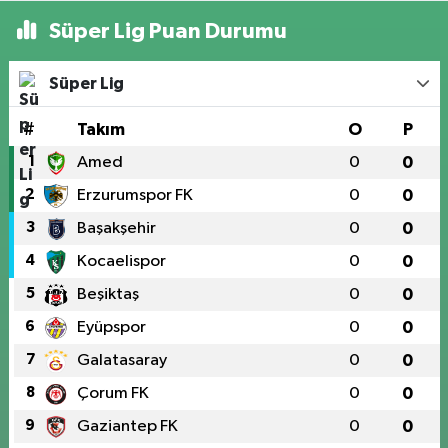
Süper Lig Puan Durumu
Süper Lig
#
Takım
O
P
1
Amed
0
0
2
Erzurumspor FK
0
0
3
Başakşehir
0
0
4
Kocaelispor
0
0
5
Beşiktaş
0
0
6
Eyüpspor
0
0
7
Galatasaray
0
0
8
Çorum FK
0
0
9
Gaziantep FK
0
0