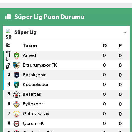
Süper Lig Puan Durumu
Süper Lig
#
Takım
O
P
1
Amed
0
0
2
Erzurumspor FK
0
0
3
Başakşehir
0
0
4
Kocaelispor
0
0
5
Beşiktaş
0
0
6
Eyüpspor
0
0
7
Galatasaray
0
0
8
Çorum FK
0
0