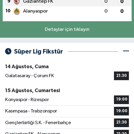
9
Gaziantep FK
0
0
10
Alanyaspor
0
0
Detaylar için tıklayın
Süper Lig Fikstür
14 Ağustos, Cuma
Galatasaray - Çorum FK
21:30
15 Ağustos, Cumartesi
Konyaspor - Rizespor
19:00
Kasımpaşa - Trabzonspor
19:00
Gençlerbirliği S.K. - Fenerbahçe
21:30