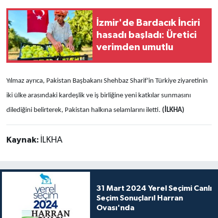
İzmir'de Bardacık İnciri
hasadı başladı: Üretici
verimden umutlu
Yılmaz ayrıca, Pakistan Başbakanı Shehbaz Sharif'in Türkiye ziyaretinin
iki ülke arasındaki kardeşlik ve iş birliğine yeni katkılar sunmasını
dilediğini belirterek, Pakistan halkına selamlarını iletti.
(İLKHA)
Kaynak:
İLKHA
31 Mart 2024 Yerel Seçimi Canlı
Seçim Sonuçları! Harran
Ovası'nda