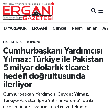
DİYARBAKIR
BİSMİL
Ergani Nöbetçi Eczaneler
DİYARBAKIR
ERGANİ
Güncel
Resmi İlanlar
Ana
BAĞLAR
ERGANİ
Ergani Hava Durumu
HABERLER
EKONOMİ
Güncel
Ergani Trafik Yoğunluk Haritası
Cumhurbaşkanı Yardımcısı
Eği̇ti̇m
Süper Lig Puan Durumu ve Fikstür
Yılmaz: Türkiye ile Pakistan
5 milyar dolarlık ticaret
Resmi İlanlar
Tüm Manşetler
hedefi doğrultusunda
Sağlık
Son Dakika Haberleri
ilerliyor
Si̇yaset
Haber Arşivi
Cumhurbaşkanı Yardımcısı Cevdet Yılmaz,
Türkiye-Pakistan İş ve Yatırım Forumu'nda iki
Spor
ülkenin ticaret, yatırım, üretim ve teknoloji