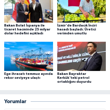
Bakan Bolat İspanya ile
İzmir'de Bardacık İnciri
ticaret hacminde 25 milyar
hasadı başladı: Üretici
dolar hedefini açıkladı
verimden umutlu
Ege ihracatı temmuz ayında
Bakan Bayraktar
rekor seviyeye ulaştı
Kerkük'teki petrol
ortaklığını duyurdu
Yorumlar