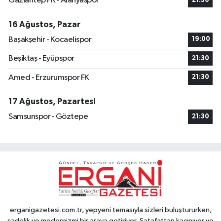
Gaziantep FK - Alanyaspor
21:30
16 Ağustos, Pazar
Başakşehir - Kocaelispor
19:00
Beşiktaş - Eyüpspor
21:30
Amed - Erzurumspor FK
21:30
17 Ağustos, Pazartesi
Samsunspor - Göztepe
21:30
erganigazetesi.com.tr, yepyeni temasıyla sizleri buluştururken,
sadelik ve modernizmi bir araya getiriyor. Şatafattan kaçınıyor ve