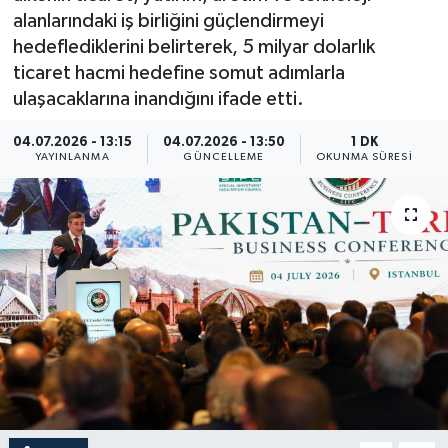
alanlarındaki iş birliğini güçlendirmeyi
Yaşam
hedeflediklerini belirterek, 5 milyar dolarlık
ticaret hacmi hedefine somut adımlarla
Anali̇z
ulaşacaklarına inandığını ifade etti.
Bi̇li̇m & Teknoloji̇
04.07.2026 - 13:15
04.07.2026 - 13:50
1 DK
YAYINLANMA
GÜNCELLEME
OKUNMA SÜRESI
Dünya
Eği̇ti̇m