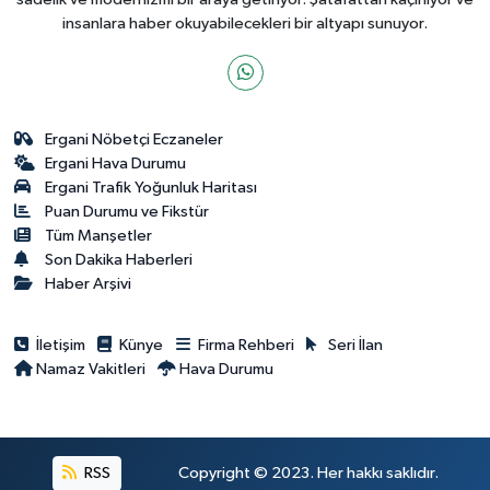
insanlara haber okuyabilecekleri bir altyapı sunuyor.
Ergani Nöbetçi Eczaneler
Ergani Hava Durumu
Ergani Trafik Yoğunluk Haritası
Puan Durumu ve Fikstür
Tüm Manşetler
Son Dakika Haberleri
Haber Arşivi
İletişim
Künye
Firma Rehberi
Seri İlan
Namaz Vakitleri
Hava Durumu
RSS
Copyright © 2023. Her hakkı saklıdır.