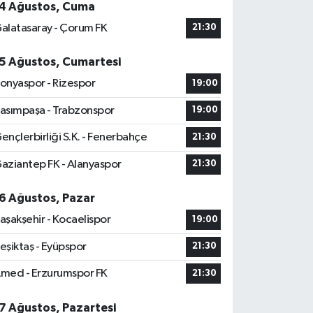
4 Ağustos, Cuma
alatasaray - Çorum FK
21:30
5 Ağustos, Cumartesi
onyaspor - Rizespor
19:00
asımpaşa - Trabzonspor
19:00
ençlerbirliği S.K. - Fenerbahçe
21:30
aziantep FK - Alanyaspor
21:30
6 Ağustos, Pazar
aşakşehir - Kocaelispor
19:00
eşiktaş - Eyüpspor
21:30
med - Erzurumspor FK
21:30
7 Ağustos, Pazartesi