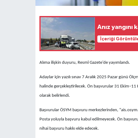
Anız yangını k
İçeriği Görüntül
Alıma ilişkin duyuru, Resmî Gazete’de yayımlandı.
Adaylar için yazılı sınav 7 Aralık 2025 Pazar günü Öl
halinde gerçekleştirilecek. Ön başvurular 31 Ekim–11 K
olarak belirlendi.
Başvurular ÖSYM başvuru merkezlerinden, “ais.osym.g
Posta yoluyla başvuru kabul edilmeyecek. Ön başvuru
nihai başvuru hakkı elde edecek.