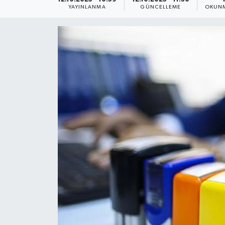
YAYINLANMA
GÜNCELLEME
OKUNM
Yaşam
Anali̇z
Bi̇li̇m & Teknoloji̇
Dünya
Eği̇ti̇m