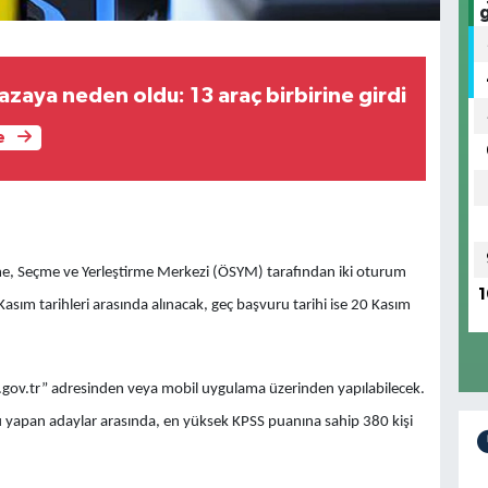
azaya neden oldu: 13 araç birbirine girdi
e
çme, Seçme ve Yerleştirme Merkezi (ÖSYM) tarafından iki oturum
1
asım tarihleri arasında alınacak, geç başvuru tarihi ise 20 Kasım
ov.tr” adresinden veya mobil uygulama üzerinden yapılabilecek.
 yapan adaylar arasında, en yüksek KPSS puanına sahip 380 kişi