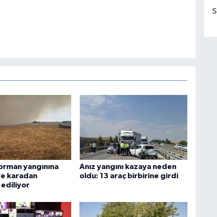
S
orman yangınına
Anız yangını kazaya neden
ve karadan
oldu: 13 araç birbirine girdi
ediliyor