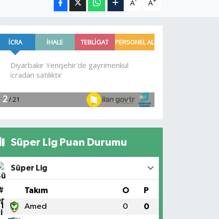
-
+
A
A
Süper Lig Puan Durumu
Süper Lig
#
Takım
O
P
1
Amed
0
0