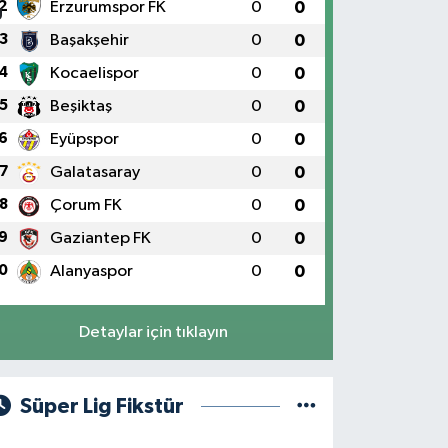
2
Erzurumspor FK
0
0
3
Başakşehir
0
0
4
Kocaelispor
0
0
5
Beşiktaş
0
0
6
Eyüpspor
0
0
7
Galatasaray
0
0
8
Çorum FK
0
0
9
Gaziantep FK
0
0
0
Alanyaspor
0
0
Detaylar için tıklayın
Süper Lig Fikstür