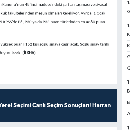
1
 Kanunu’nun 48’inci maddesindeki şartları taşıması ve siyasal
G
ya hukuk fakültelerinden mezun olmaları gerekiyor. Ayrıca, 1 Ocak
 KPSS’de P6, P30 ya da P33 puan türlerinden en az 80 puan
1
K
yüksek puanlı 152 kişi sözlü sınava çağrılacak. Sözlü sınav tarihi
K
n duyurulacak.
(İLKHA)
G
G
1
B
B
erel Seçimi Canlı Seçim Sonuçları! Harran
A
1