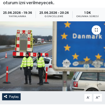
oturum izni verilmeyecek.
Yaşam
25.06.2026 - 19:36
25.06.2026 - 20:26
1 DK
YAYINLANMA
GÜNCELLEME
OKUNMA SÜRESI
Anali̇z
Bi̇li̇m & Teknoloji̇
Dünya
Eği̇ti̇m
Paylaş
-
+
A
A