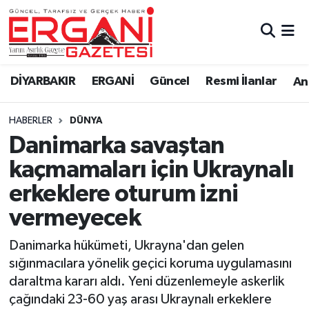
DİYARBAKIR
BİSMİL
Ergani Nöbetçi Eczaneler
DİYARBAKIR
ERGANİ
Güncel
Resmi İlanlar
Ana
BAĞLAR
ERGANİ
Ergani Hava Durumu
HABERLER
DÜNYA
Güncel
Ergani Trafik Yoğunluk Haritası
Danimarka savaştan
Eği̇ti̇m
Süper Lig Puan Durumu ve Fikstür
kaçmamaları için Ukraynalı
erkeklere oturum izni
Resmi İlanlar
Tüm Manşetler
vermeyecek
Sağlık
Son Dakika Haberleri
Danimarka hükümeti, Ukrayna'dan gelen
sığınmacılara yönelik geçici koruma uygulamasını
Si̇yaset
Haber Arşivi
daraltma kararı aldı. Yeni düzenlemeyle askerlik
çağındaki 23-60 yaş arası Ukraynalı erkeklere
Spor