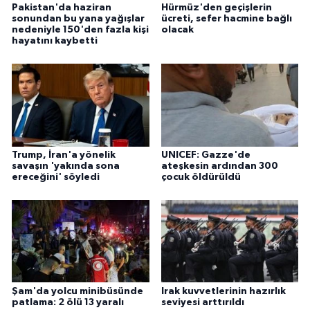
Pakistan'da haziran
Hürmüz'den geçişlerin
sonundan bu yana yağışlar
ücreti, sefer hacmine bağlı
nedeniyle 150'den fazla kişi
olacak
hayatını kaybetti
Trump, İran'a yönelik
UNICEF: Gazze'de
savaşın 'yakında sona
ateşkesin ardından 300
ereceğini' söyledi
çocuk öldürüldü
Şam'da yolcu minibüsünde
Irak kuvvetlerinin hazırlık
patlama: 2 ölü 13 yaralı
seviyesi arttırıldı