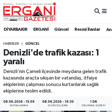
DİYARBAKIR
BİSMİL
Ergani Nöbetçi Eczaneler
DİYARBAKIR
ERGANİ
Güncel
Resmi İlanlar
Ana
BAĞLAR
ERGANİ
Ergani Hava Durumu
HABERLER
GÜNCEL
Güncel
Ergani Trafik Yoğunluk Haritası
Denizli'de trafik kazası: 1
Eği̇ti̇m
Süper Lig Puan Durumu ve Fikstür
yaralı
Resmi İlanlar
Tüm Manşetler
Denizli'nin Çameli ilçesinde meydana gelen trafik
kazasında araçta sıkışan bir vatandaş, itfaiye
Sağlık
Son Dakika Haberleri
ekiplerinin çalışması sonucu kurtarılarak sağlık
ekiplerine teslim edildi.
Si̇yaset
Haber Arşivi
08.06.2026 - 15:59
08.06.2026 - 16:30
1 DK
YAYINLANMA
GÜNCELLEME
OKUNMA SÜRESI
Spor