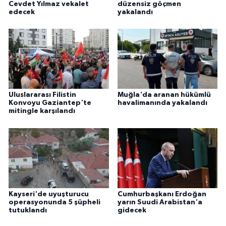
Cevdet Yılmaz vekalet
düzensiz göçmen
edecek
yakalandı
Uluslararası Filistin
Muğla'da aranan hükümlü
Konvoyu Gaziantep'te
havalimanında yakalandı
mitingle karşılandı
Kayseri'de uyuşturucu
Cumhurbaşkanı Erdoğan
operasyonunda 5 şüpheli
yarın Suudi Arabistan'a
tutuklandı
gidecek