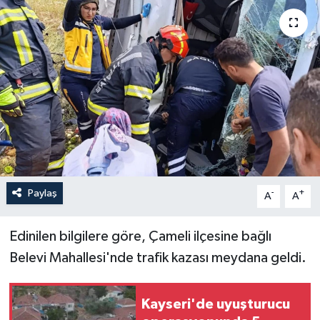
Yaşam
Anali̇z
Bi̇li̇m & Teknoloji̇
Dünya
Eği̇ti̇m
Paylaş
-
+
A
A
Edinilen bilgilere göre, Çameli ilçesine bağlı
Belevi Mahallesi'nde trafik kazası meydana geldi.
Kayseri'de uyuşturucu