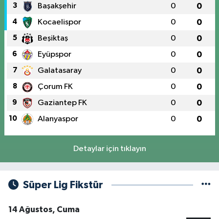
3
Başakşehir
0
0
4
Kocaelispor
0
0
5
Beşiktaş
0
0
6
Eyüpspor
0
0
7
Galatasaray
0
0
8
Çorum FK
0
0
9
Gaziantep FK
0
0
10
Alanyaspor
0
0
Detaylar için tıklayın
Süper Lig Fikstür
14 Ağustos, Cuma