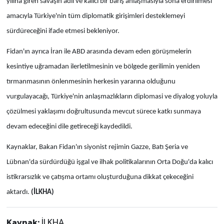
yılına giren savaşın adil ve kalıcı bir barış anlaşmasıyla sona erdirilmesi
amacıyla Türkiye'nin tüm diplomatik girişimleri desteklemeyi
sürdüreceğini ifade etmesi bekleniyor.
Fidan'ın ayrıca İran ile ABD arasında devam eden görüşmelerin
kesintiye uğramadan ilerletilmesinin ve bölgede gerilimin yeniden
tırmanmasının önlenmesinin herkesin yararına olduğunu
vurgulayacağı, Türkiye'nin anlaşmazlıkların diplomasi ve diyalog yoluyla
çözülmesi yaklaşımı doğrultusunda mevcut sürece katkı sunmaya
devam edeceğini dile getireceği kaydedildi.
Kaynaklar, Bakan Fidan'ın siyonist rejimin Gazze, Batı Şeria ve
Lübnan'da sürdürdüğü işgal ve ilhak politikalarının Orta Doğu'da kalıcı
istikrarsızlık ve çatışma ortamı oluşturduğuna dikkat çekeceğini
aktardı.
(İLKHA)
Kaynak:
İLKHA