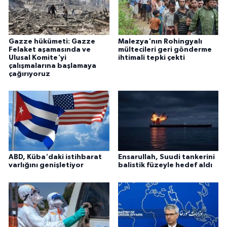
Gazze hükümeti: Gazze
Malezya'nın Rohingyalı
Felaket aşamasında ve
mültecileri geri gönderme
Ulusal Komite'yi
ihtimali tepki çekti
çalışmalarına başlamaya
çağırıyoruz
ABD, Küba'daki istihbarat
Ensarullah, Suudi tankerini
varlığını genişletiyor
balistik füzeyle hedef aldı