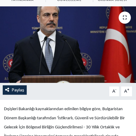
Yaşam
Anali̇z
Bi̇li̇m & Teknoloji̇
Dünya
Eği̇ti̇m
Paylaş
-
+
A
A
Dışişleri Bakanlığı kaynaklarından edinilen bilgiye göre, Bulgaristan
Dönem Başkanlığı tarafından 'İstikrarlı, Güvenli ve Sürdürülebilir Bir
Gelecek İçin Bölgesel Birliğin Güçlendirilmesi - 30 Yıllık Ortaklık ve