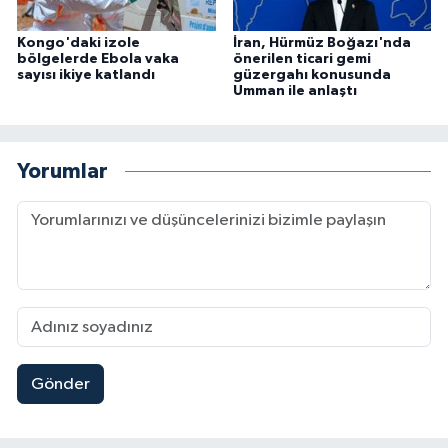
Kongo'daki izole
İran, Hürmüz Boğazı'nda
bölgelerde Ebola vaka
önerilen ticari gemi
sayısı ikiye katlandı
güzergahı konusunda
Umman ile anlaştı
Yorumlar
Gönder