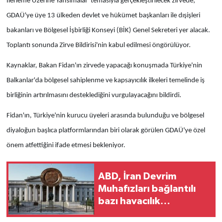
İlerleme Üzerine Yansımalar' temasıyla gerçekleştirilecek zirvede,
GDAÜ'ye üye 13 ülkeden devlet ve hükümet başkanları ile dışişleri
bakanları ve Bölgesel İşbirliği Konseyi (BİK) Genel Sekreteri yer alacak.
Toplantı sonunda Zirve Bildirisi'nin kabul edilmesi öngörülüyor.
Kaynaklar, Bakan Fidan'ın zirvede yapacağı konuşmada Türkiye'nin
Balkanlar'da bölgesel sahiplenme ve kapsayıcılık ilkeleri temelinde iş
birliğinin artırılmasını desteklediğini vurgulayacağını bildirdi.
Fidan'ın, Türkiye'nin kurucu üyeleri arasında bulunduğu ve bölgesel
diyaloğun başlıca platformlarından biri olarak görülen GDAÜ'ye özel
önem atfettiğini ifade etmesi bekleniyor.
ABD, İran Devrim
Muhafızları bağlantılı
bazı havacılık
unsurlarını yaptırım