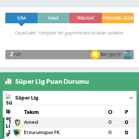
Süper Lig Puan Durumu
Süper Lig
#
Takım
O
P
1
Amed
0
0
2
Erzurumspor FK
0
0