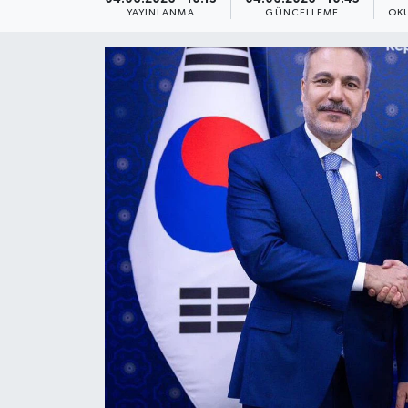
YAYINLANMA
GÜNCELLEME
OK
Yaşam
Anali̇z
Bi̇li̇m & Teknoloji̇
Dünya
Eği̇ti̇m