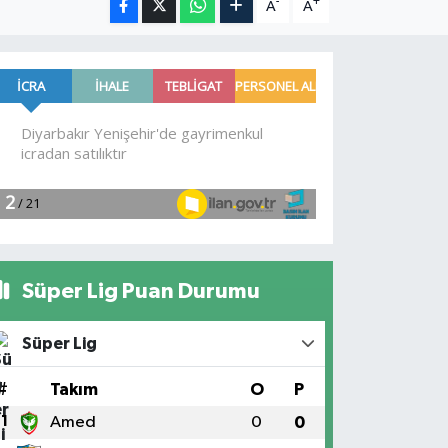
-
+
A
A
Süper Lig Puan Durumu
Süper Lig
#
Takım
O
P
1
Amed
0
0