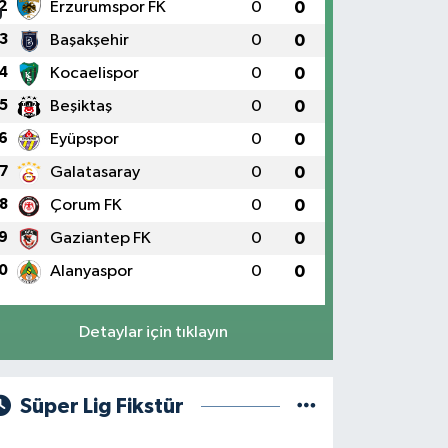
2
Erzurumspor FK
0
0
3
Başakşehir
0
0
4
Kocaelispor
0
0
5
Beşiktaş
0
0
6
Eyüpspor
0
0
7
Galatasaray
0
0
8
Çorum FK
0
0
9
Gaziantep FK
0
0
0
Alanyaspor
0
0
Detaylar için tıklayın
Süper Lig Fikstür