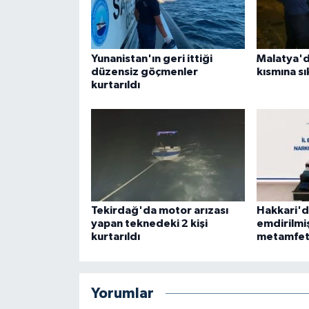
Yunanistan'ın geri ittiği
Malatya'd
düzensiz göçmenler
kısmına sı
kurtarıldı
Tekirdağ'da motor arızası
Hakkari'd
yapan teknedeki 2 kişi
emdirilmi
kurtarıldı
metamfeta
Yorumlar