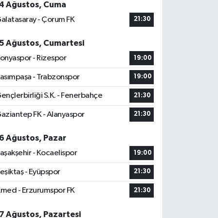
4 Ağustos, Cuma
alatasaray - Çorum FK
21:30
5 Ağustos, Cumartesi
onyaspor - Rizespor
19:00
asımpaşa - Trabzonspor
19:00
ençlerbirliği S.K. - Fenerbahçe
21:30
aziantep FK - Alanyaspor
21:30
6 Ağustos, Pazar
aşakşehir - Kocaelispor
19:00
eşiktaş - Eyüpspor
21:30
med - Erzurumspor FK
21:30
7 Ağustos, Pazartesi