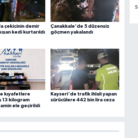
S
a çekicinin demir
Çanakkale'de 5 düzensiz
kışan kedi kurtarıldı
göçmen yakalandı
e kıyafetlere
Kayseri'de trafik ihlali yapan
ş 13 kilogram
sürücülere 442 bin lira ceza
min ele geçirildi