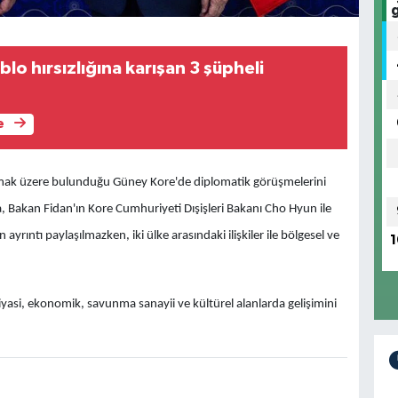
lo hırsızlığına karışan 3 şüpheli
e
nmak üzere bulunduğu Güney Kore'de diplomatik görüşmelerini
, Bakan Fidan'ın Kore Cumhuriyeti Dışişleri Bakanı Cho Hyun ile
 ayrıntı paylaşılmazken, iki ülke arasındaki ilişkiler ile bölgesel ve
1
 siyasi, ekonomik, savunma sanayii ve kültürel alanlarda gelişimini