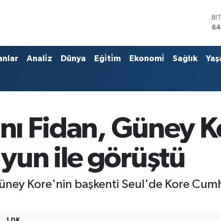
BI
64
D
47
E
anlar
Anali̇z
Dünya
Eği̇ti̇m
Ekonomi̇
Sağlık
Yaş
55
ST
64
GR
65
Bİ
anı Fidan, Güney Ko
13
yun ile görüştü
Güney Kore'nin başkenti Seul'de Kore Cumhu
1 DK