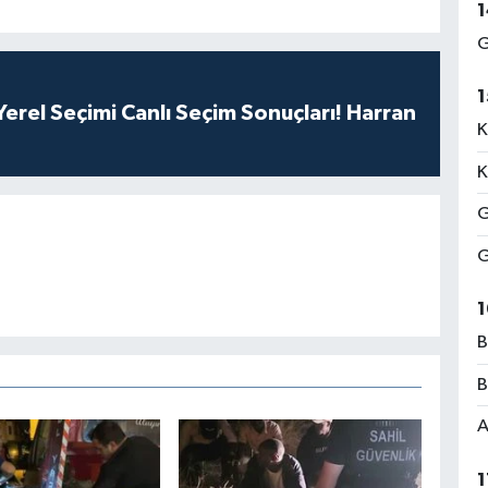
1
G
1
erel Seçimi Canlı Seçim Sonuçları! Harran
K
K
G
G
1
B
B
A
1