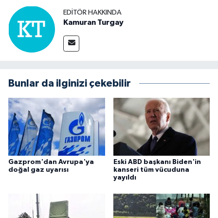
EDITÖR HAKKINDA
Kamuran Turgay
Bunlar da ilginizi çekebilir
Gazprom'dan Avrupa'ya
Eski ABD başkanı Biden'in
doğal gaz uyarısı
kanseri tüm vücuduna
yayıldı