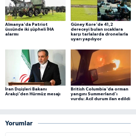
Almanya'da Patriot
Güney Kore'de 41,2
üssünde iki şüpheli İHA
dereceyi bulan sıcaklara
alarmı
karşı tarlalarda dronelarla
uyarı yapılıyor
İran Dışişleri Bakanı
British Columbia'da orman
Arakçi'den Hürmüz mesajı
yangını Summerland'ı
vurdu: Acil durum ilan edildi
Yorumlar