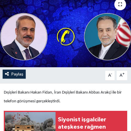
Yaşam
Anali̇z
Bi̇li̇m & Teknoloji̇
Dünya
Eği̇ti̇m
Paylaş
-
+
A
A
Dışişleri Bakanı Hakan Fidan, İran Dışişleri Bakanı Abbas Arakçi ile bir
telefon görüşmesi gerçekleştirdi.
Siyonist işgalciler
ateşkese rağmen