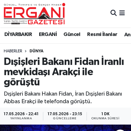
DİYARBAKIR
BİSMİL
Ergani Nöbetçi Eczaneler
DİYARBAKIR
ERGANİ
Güncel
Resmi İlanlar
Ana
BAĞLAR
ERGANİ
Ergani Hava Durumu
HABERLER
DÜNYA
Güncel
Ergani Trafik Yoğunluk Haritası
Dışişleri Bakanı Fidan İranlı
Eği̇ti̇m
Süper Lig Puan Durumu ve Fikstür
mevkidaşı Arakçi ile
görüştü
Resmi İlanlar
Tüm Manşetler
Dışişleri Bakanı Hakan Fidan, İran Dışişleri Bakanı
Sağlık
Son Dakika Haberleri
Abbas Erakçi ile telefonda görüştü.
Si̇yaset
Haber Arşivi
17.05.2026 - 22:41
17.05.2026 - 23:15
1 DK
YAYINLANMA
GÜNCELLEME
OKUNMA SÜRESI
Spor