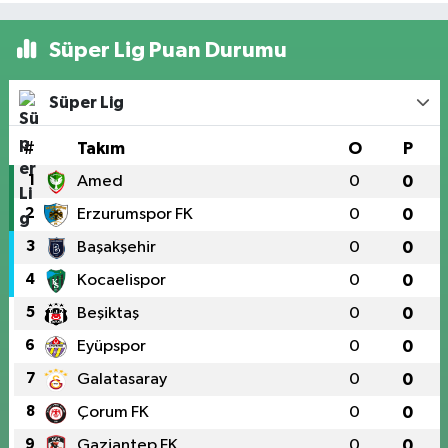
Süper Lig Puan Durumu
Süper Lig
#
Takım
O
P
1
Amed
0
0
2
Erzurumspor FK
0
0
3
Başakşehir
0
0
4
Kocaelispor
0
0
5
Beşiktaş
0
0
6
Eyüpspor
0
0
7
Galatasaray
0
0
8
Çorum FK
0
0
9
Gaziantep FK
0
0