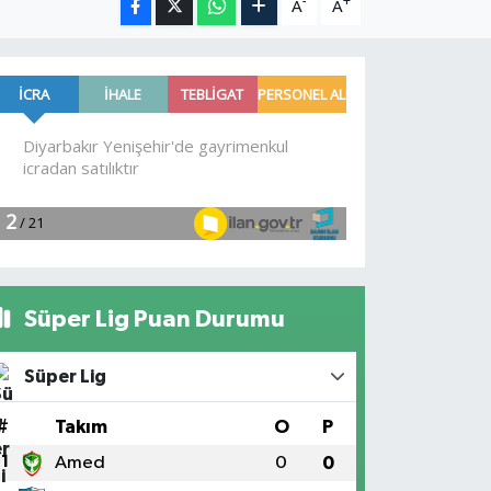
-
+
A
A
Süper Lig Puan Durumu
Süper Lig
#
Takım
O
P
1
Amed
0
0