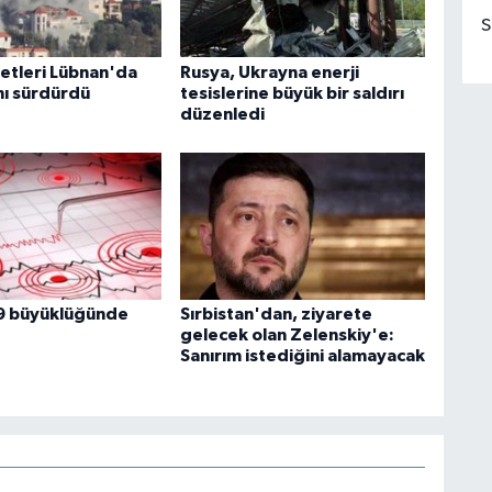
S
vetleri Lübnan'da
Rusya, Ukrayna enerji
ını sürdürdü
tesislerine büyük bir saldırı
düzenledi
9 büyüklüğünde
Sırbistan'dan, ziyarete
gelecek olan Zelenskiy'e:
Sanırım istediğini alamayacak