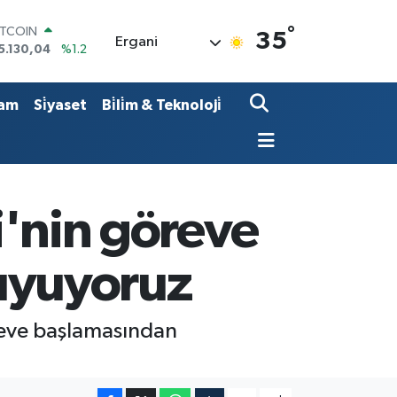
°
ITCOIN
35
Ergani
5.130,04
%1.2
OLAR
7,7106
%0.17
URO
am
Si̇yaset
Bi̇li̇m & Teknoloji̇
5,1652
%0.27
TERLİN
4,4046
%0.35
RAM ALTIN
648.99
%2.59
İST100
di'nin göreve
3.773
%-19
uyuyoruz
öreve başlamasından