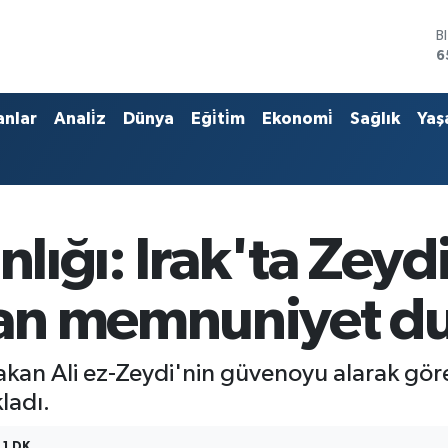
B
6
D
4
E
anlar
Anali̇z
Dünya
Eği̇ti̇m
Ekonomi̇
Sağlık
Yaş
5
S
6
G
6
B
anlığı: Irak'ta Zey
1
an memnuniyet d
aşbakan Ali ez-Zeydi'nin güvenoyu alarak g
ladı.
1 DK