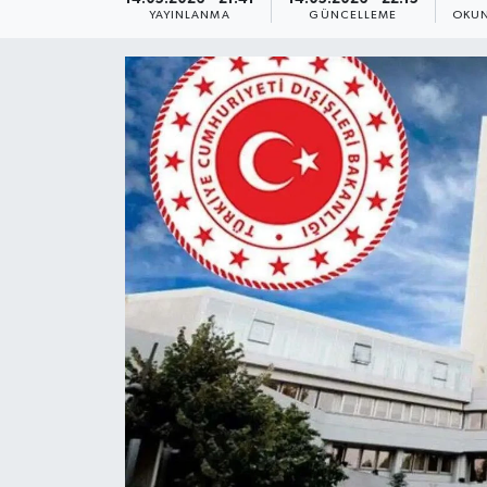
YAYINLANMA
GÜNCELLEME
OKUN
Yaşam
Anali̇z
Bi̇li̇m & Teknoloji̇
Dünya
Eği̇ti̇m