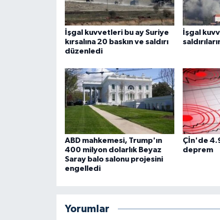
İşgal kuvvetleri bu ay Suriye
İşgal kuv
kırsalına 20 baskın ve saldırı
saldırılar
düzenledi
ABD mahkemesi, Trump'ın
Çİn'de 4.
400 milyon dolarlık Beyaz
deprem
Saray balo salonu projesini
engelledi
Yorumlar