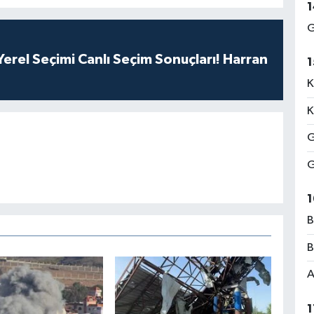
1
G
erel Seçimi Canlı Seçim Sonuçları! Harran
1
K
K
G
G
1
B
B
A
1