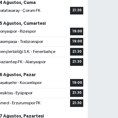
4 Ağustos, Cuma
alatasaray - Çorum FK
21:30
5 Ağustos, Cumartesi
onyaspor - Rizespor
19:00
asımpaşa - Trabzonspor
19:00
ençlerbirliği S.K. - Fenerbahçe
21:30
aziantep FK - Alanyaspor
21:30
6 Ağustos, Pazar
aşakşehir - Kocaelispor
19:00
eşiktaş - Eyüpspor
21:30
med - Erzurumspor FK
21:30
7 Ağustos, Pazartesi