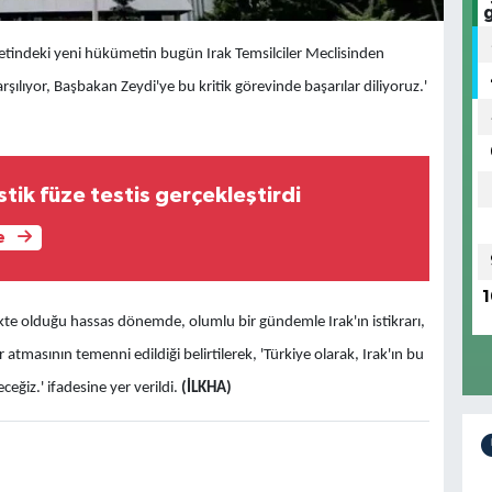
asetindeki yeni hükümetin bugün Irak Temsilciler Meclisinden
lıyor, Başbakan Zeydi'ye bu kritik görevinde başarılar diliyoruz.'
stik füze testis gerçekleştirdi
e
1
e olduğu hassas dönemde, olumlu bir gündemle Irak'ın istikrarı,
tmasının temenni edildiği belirtilerek, 'Türkiye olarak, Irak'ın bu
ğiz.' ifadesine yer verildi.
(İLKHA)