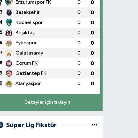
2
Erzurumspor FK
0
0
3
Başakşehir
0
0
4
Kocaelispor
0
0
5
Beşiktaş
0
0
6
Eyüpspor
0
0
7
Galatasaray
0
0
8
Çorum FK
0
0
9
Gaziantep FK
0
0
0
Alanyaspor
0
0
Detaylar için tıklayın
Süper Lig Fikstür