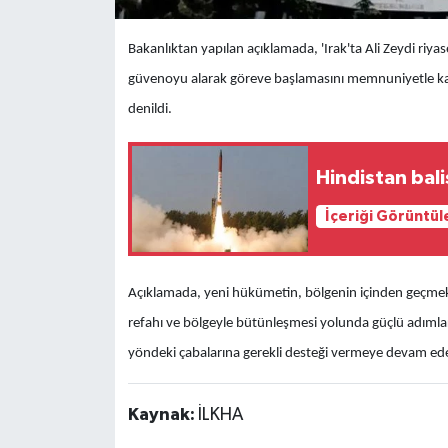
Bakanlıktan yapılan açıklamada, 'Irak'ta Ali Zeydi riy
güvenoyu alarak göreve başlamasını memnuniyetle karşı
denildi.
Hindistan bali
İçeriği Görüntül
Açıklamada, yeni hükümetin, bölgenin içinden geçmekt
refahı ve bölgeyle bütünleşmesi yolunda güçlü adımlar a
yöndeki çabalarına gerekli desteği vermeye devam edece
Kaynak:
İLKHA