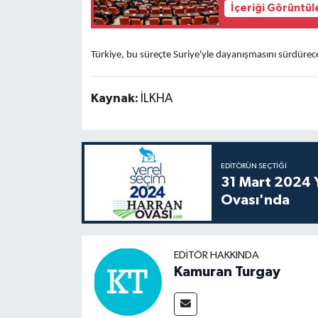
İçeriği Görüntül
Türkiye, bu süreçte Suriye'yle dayanışmasını sürdürece
Kaynak:
İLKHA
EDITÖRÜN SEÇTIĞI
31 Mart 2024 Y
Ovası'nda
EDITÖR HAKKINDA
Kamuran Turgay