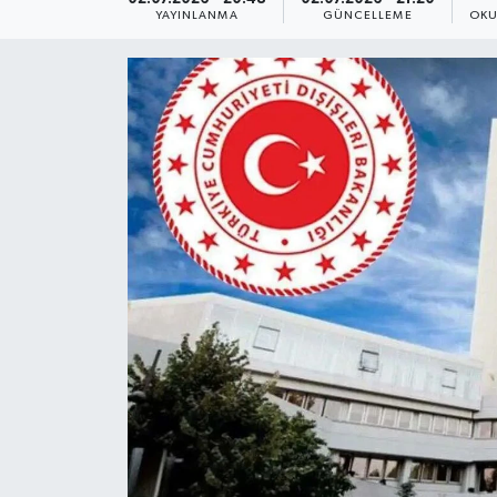
YAYINLANMA
GÜNCELLEME
OKU
Yaşam
Anali̇z
Bi̇li̇m & Teknoloji̇
Dünya
Eği̇ti̇m