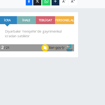
-
+
A
A