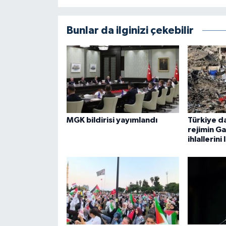
Bunlar da ilginizi çekebilir
MGK bildirisi yayımlandı
Türkiye da
rejimin G
ihlallerini