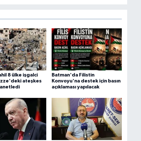
hil 8 ülke işgalci
Batman'da Filistin
azze'deki ateşkes
Konvoyu'na destek için basın
 lanetledi
açıklaması yapılacak