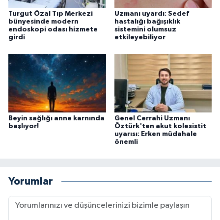
Turgut Özal Tıp Merkezi
Uzmanı uyardı: Sedef
bünyesinde modern
hastalığı bağışıklık
endoskopi odası hizmete
sistemini olumsuz
girdi
etkileyebiliyor
Beyin sağlığı anne karnında
Genel Cerrahi Uzmanı
başlıyor!
Öztürk'ten akut kolesistit
uyarısı: Erken müdahale
önemli
Yorumlar