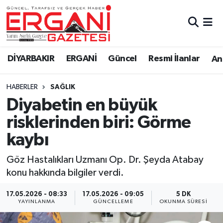
DİYARBAKIR
BİSMİL
Ergani Nöbetçi Eczaneler
DİYARBAKIR
ERGANİ
Güncel
Resmi İlanlar
Ana
BAĞLAR
ERGANİ
Ergani Hava Durumu
HABERLER
SAĞLIK
Güncel
Ergani Trafik Yoğunluk Haritası
Diyabetin en büyük
Eği̇ti̇m
Süper Lig Puan Durumu ve Fikstür
risklerinden biri: Görme
kaybı
Resmi İlanlar
Tüm Manşetler
Göz Hastalıkları Uzmanı Op. Dr. Şeyda Atabay
Sağlık
Son Dakika Haberleri
konu hakkında bilgiler verdi.
Si̇yaset
Haber Arşivi
17.05.2026 - 08:33
17.05.2026 - 09:05
5 DK
YAYINLANMA
GÜNCELLEME
OKUNMA SÜRESI
Spor