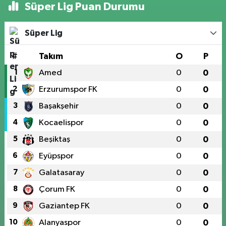
Süper Lig Puan Durumu
Süper Lig
#
Takım
O
P
1
Amed
0
0
2
Erzurumspor FK
0
0
3
Başakşehir
0
0
4
Kocaelispor
0
0
5
Beşiktaş
0
0
6
Eyüpspor
0
0
7
Galatasaray
0
0
8
Çorum FK
0
0
9
Gaziantep FK
0
0
10
Alanyaspor
0
0