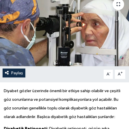
Yaşam
Anali̇z
Bi̇li̇m & Teknoloji̇
Dünya
Eği̇ti̇m
Paylaş
-
+
A
A
Diyabet gözler üzerinde önemli bir etkiye sahip olabilir ve çeşitli
göz sorunlarına ve potansiyel komplikasyonlara yol açabilir. Bu
göz sorunları genellikle toplu olarak diyabetik göz hastalıkları
olarak adlandırılır. Başlıca diyabetik göz hastalıkları şunlardır:
Diyabetik Retinopati:
Diyabetik retinopati, gözün arka