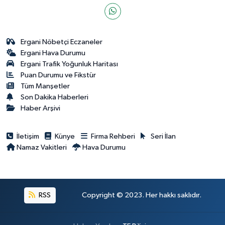
Ergani Nöbetçi Eczaneler
Ergani Hava Durumu
Ergani Trafik Yoğunluk Haritası
Puan Durumu ve Fikstür
Tüm Manşetler
Son Dakika Haberleri
Haber Arşivi
İletişim
Künye
Firma Rehberi
Seri İlan
Namaz Vakitleri
Hava Durumu
RSS
Copyright © 2023. Her hakkı saklıdır.