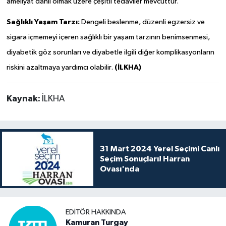
ameliyat dahil olmak üzere çeşitli tedaviler mevcuttur.
Sağlıklı Yaşam Tarzı:
Dengeli beslenme, düzenli egzersiz ve
sigara içmemeyi içeren sağlıklı bir yaşam tarzının benimsenmesi,
diyabetik göz sorunları ve diyabetle ilgili diğer komplikasyonların
(İLKHA)
riskini azaltmaya yardımcı olabilir.
Kaynak:
İLKHA
31 Mart 2024 Yerel Seçimi Canlı
Seçim Sonuçları! Harran
Ovası'nda
EDITÖR HAKKINDA
Kamuran Turgay