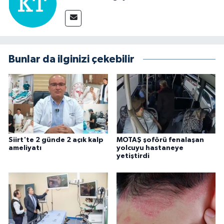
Bunlar da ilginizi çekebilir
Siirt'te 2 günde 2 açık kalp
MOTAŞ şoförü fenalaşan
ameliyatı
yolcuyu hastaneye
yetiştirdi