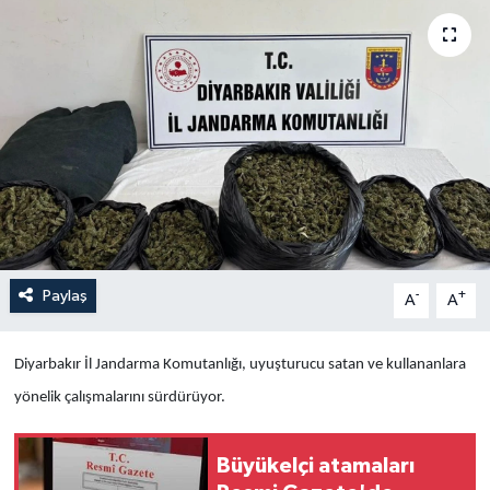
Yaşam
Anali̇z
Bi̇li̇m & Teknoloji̇
Dünya
Eği̇ti̇m
Paylaş
-
+
A
A
Diyarbakır İl Jandarma Komutanlığı, uyuşturucu satan ve kullananlara
yönelik çalışmalarını sürdürüyor.
Büyükelçi atamaları