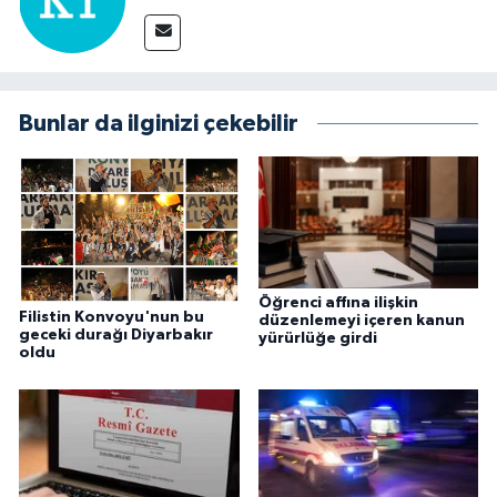
Bunlar da ilginizi çekebilir
Öğrenci affına ilişkin
Filistin Konvoyu'nun bu
düzenlemeyi içeren kanun
geceki durağı Diyarbakır
yürürlüğe girdi
oldu