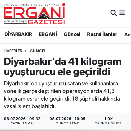
DİYARBAKIR
BİSMİL
Ergani Nöbetçi Eczaneler
DİYARBAKIR
ERGANİ
Güncel
Resmi İlanlar
Ana
BAĞLAR
ERGANİ
Ergani Hava Durumu
HABERLER
GÜNCEL
Güncel
Ergani Trafik Yoğunluk Haritası
Diyarbakır'da 41 kilogram
Eği̇ti̇m
Süper Lig Puan Durumu ve Fikstür
uyuşturucu ele geçirildi
Resmi İlanlar
Tüm Manşetler
Diyarbakır'da uyuşturucu satan ve kullananlara
yönelik gerçekleştirilen operasyonlarda 41,3
Sağlık
Son Dakika Haberleri
kilogram esrar ele geçirildi, 18 şüpheli hakkında
yasal işlem başlatıldı.
Si̇yaset
Haber Arşivi
08.07.2026 - 09:32
08.07.2026 - 10:05
1 DK
YAYINLANMA
GÜNCELLEME
OKUNMA SÜRESI
Spor