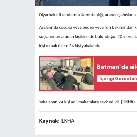
Diyarbakır İl Jandarma Komutanlığı, aranan şahısların
Aralarında çocuğu veya beden veya ruh bakımından k
suçlarından aranan kişilerin de bulunduğu, 20 yıl ve üzeri 
kişi olmak üzere 24 kişi yakalandı.
Batman'da aile
İçeriği Görüntül
Yakalanan 24 kişi adli makamlara sevk edildi.
(İLKHA)
Kaynak:
İLKHA