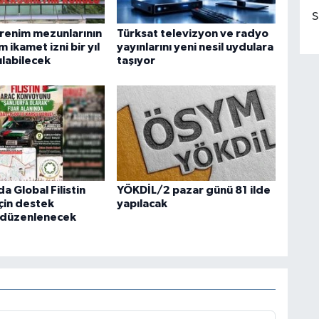
S
enim mezunlarının
Türksat televizyon ve radyo
 ikamet izni bir yıl
yayınlarını yeni nesil uydulara
ılabilecek
taşıyor
da Global Filistin
YÖKDİL/2 pazar günü 81 ilde
çin destek
yapılacak
 düzenlenecek