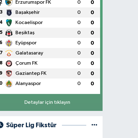
2
Erzurumspor FK
0
0
3
Başakşehir
0
0
4
Kocaelispor
0
0
5
Beşiktaş
0
0
6
Eyüpspor
0
0
7
Galatasaray
0
0
8
Çorum FK
0
0
9
Gaziantep FK
0
0
0
Alanyaspor
0
0
Detaylar için tıklayın
Süper Lig Fikstür