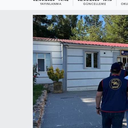
YAYINLANMA
GÜNCELLEME
OKU
Yaşam
Anali̇z
Bi̇li̇m & Teknoloji̇
Dünya
Eği̇ti̇m