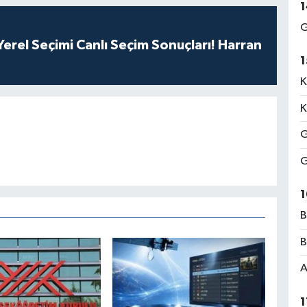
1
G
erel Seçimi Canlı Seçim Sonuçları! Harran
1
K
K
G
G
1
B
B
A
1