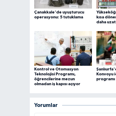
Çanakkale'de uyuşturucu
Yükseköğr
operasyonu: 5 tutuklama
kısa dönem
daha uzat
Kontrol ve Otomasyon
Şanlıurfa'
Teknolojisi Programı,
Konvoyu i
öğrencilerine mezun
programı
olmadan iş kapısı açıyor
Yorumlar