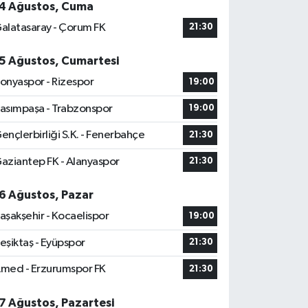
4 Ağustos, Cuma
alatasaray - Çorum FK
21:30
5 Ağustos, Cumartesi
onyaspor - Rizespor
19:00
asımpaşa - Trabzonspor
19:00
ençlerbirliği S.K. - Fenerbahçe
21:30
aziantep FK - Alanyaspor
21:30
6 Ağustos, Pazar
aşakşehir - Kocaelispor
19:00
eşiktaş - Eyüpspor
21:30
med - Erzurumspor FK
21:30
7 Ağustos, Pazartesi