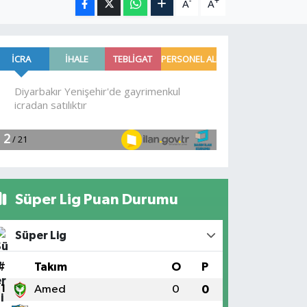
-
+
A
A
Süper Lig Puan Durumu
Süper Lig
#
Takım
O
P
1
Amed
0
0