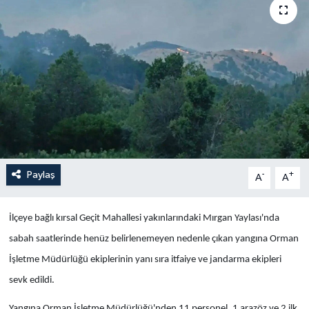
Yaşam
Anali̇z
Bi̇li̇m & Teknoloji̇
Dünya
Eği̇ti̇m
Paylaş
-
+
A
A
İlçeye bağlı kırsal Geçit Mahallesi yakınlarındaki Mırgan Yaylası'nda
sabah saatlerinde henüz belirlenemeyen nedenle çıkan yangına Orman
İşletme Müdürlüğü ekiplerinin yanı sıra itfaiye ve jandarma ekipleri
sevk edildi.
Yangına Orman İşletme Müdürlüğü'nden 11 personel, 1 arazöz ve 2 ilk