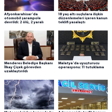
Afyonkarahisar'da
18 yaş altı suçlulara ilişkin
otomobil şarampole
düzenlemeleri içeren kanun
devrildi: 2 ölü, 2 yaralı
teklifi yasalaştı
Menderes Belediye Başkanı
Malatya'da uyuşturucu
İlkay Çiçek görevden
operasyonu: 11 tutuklama
uzaklaştırıldı