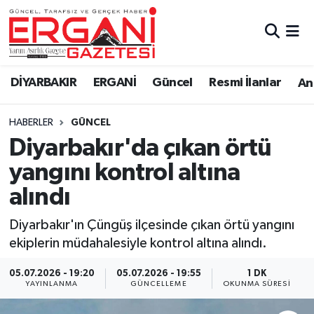
DİYARBAKIR
BİSMİL
Ergani Nöbetçi Eczaneler
DİYARBAKIR
ERGANİ
Güncel
Resmi İlanlar
Ana
BAĞLAR
ERGANİ
Ergani Hava Durumu
HABERLER
GÜNCEL
Güncel
Ergani Trafik Yoğunluk Haritası
Diyarbakır'da çıkan örtü
Eği̇ti̇m
Süper Lig Puan Durumu ve Fikstür
yangını kontrol altına
alındı
Resmi İlanlar
Tüm Manşetler
Diyarbakır'ın Çüngüş ilçesinde çıkan örtü yangını
Sağlık
Son Dakika Haberleri
ekiplerin müdahalesiyle kontrol altına alındı.
Si̇yaset
Haber Arşivi
05.07.2026 - 19:20
05.07.2026 - 19:55
1 DK
YAYINLANMA
GÜNCELLEME
OKUNMA SÜRESI
Spor