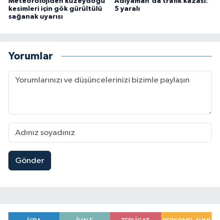
Meteorolojiden kuzeydoğu
Adıyaman'da trafik kazası:
kesimleri için gök gürültülü
5 yaralı
sağanak uyarısı
Yorumlar
Gönder