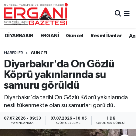
DİYARBAKIR
BİSMİL
Ergani Nöbetçi Eczaneler
DİYARBAKIR
ERGANİ
Güncel
Resmi İlanlar
Ana
BAĞLAR
ERGANİ
Ergani Hava Durumu
HABERLER
GÜNCEL
Güncel
Ergani Trafik Yoğunluk Haritası
Diyarbakır'da On Gözlü
Eği̇ti̇m
Süper Lig Puan Durumu ve Fikstür
Köprü yakınlarında su
samuru görüldü
Resmi İlanlar
Tüm Manşetler
Diyarbakır'da tarihi On Gözlü Köprü yakınlarında
Sağlık
Son Dakika Haberleri
nesli tükenmekte olan su samurları görüldü.
Si̇yaset
Haber Arşivi
07.07.2026 - 09:33
07.07.2026 - 10:05
1 DK
YAYINLANMA
GÜNCELLEME
OKUNMA SÜRESI
Spor