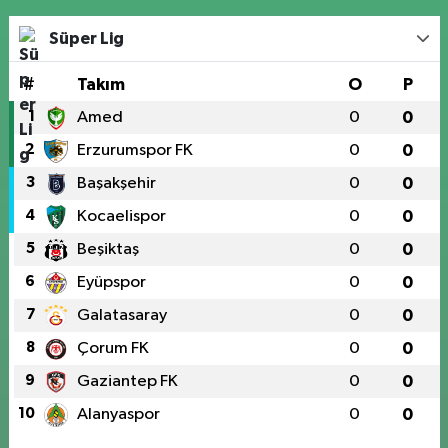
Süper Lig
#
Takım
O
P
1
Amed
0
0
2
Erzurumspor FK
0
0
3
Başakşehir
0
0
4
Kocaelispor
0
0
5
Beşiktaş
0
0
6
Eyüpspor
0
0
7
Galatasaray
0
0
8
Çorum FK
0
0
9
Gaziantep FK
0
0
10
Alanyaspor
0
0