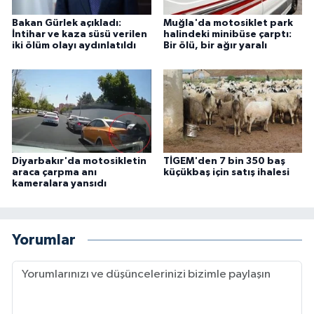
Bakan Gürlek açıkladı:
Muğla'da motosiklet park
İntihar ve kaza süsü verilen
halindeki minibüse çarptı:
iki ölüm olayı aydınlatıldı
Bir ölü, bir ağır yaralı
Diyarbakır'da motosikletin
TİGEM'den 7 bin 350 baş
araca çarpma anı
küçükbaş için satış ihalesi
kameralara yansıdı
Yorumlar