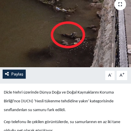
Yaşam
Anali̇z
Bi̇li̇m & Teknoloji̇
Dünya
Eği̇ti̇m
Paylaş
-
+
A
A
Dicle Nehri üzerinde Dünya Doğa ve Doğal Kaynaklarını Koruma
Birliği'nce (IUCN) 'Nesli tükenme tehdidine yakın' kategorisinde
sınıflandırılan su samuru fark edildi.
Cep telefonu ile çekilen görüntülerde, su samurlarının en az iki tane
olduğu net olarak görülüyor.